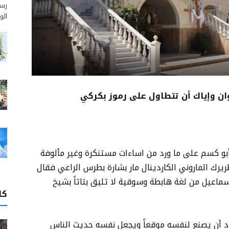
رسم
الو
ان وإياك أن تتطاول على رموز بكركي
و أبو كسم على ما ورد من اساءات مستنكرة وغير مألوفة
ك الماروني الكاردينال مار بشارة بطرس الراعي فقال
ماعيل من لغة هابطة وسوقية لا تليق بتاتاً بشيخ
كا
أراد أن يصنع لنفسه موقعاً ويجعل نفسه حديث الناس