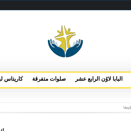
البابا لاوُن الرابع عشر
صلوات متفرقة
كاريتاس لب
 البابا يتحدث إلى قناتَي NBC وتيليموندو الأمريكيتين
إلى نيس
الفاتيكان بعد فترة من الراحة في كاستيل غاندولفو
اب