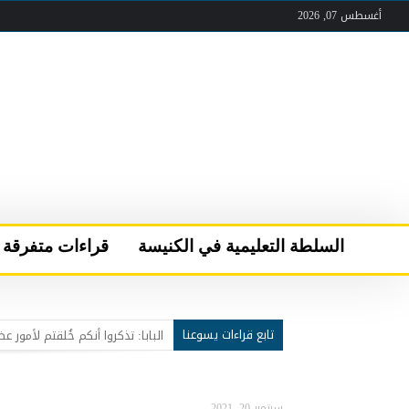
أغسطس 07, 2026
السلطة التعليمية في الكنيسة
قراءات متفرقة
تابع قراءات يسوعنا
عقب لقاء الصلاة والأخوّة في قرية “كن مسبَّحا”
سركيس سركيس يحمل مار شربل 
البابا لاوُن الرابع عشر يعود إلى 
سبتمبر 20, 2021