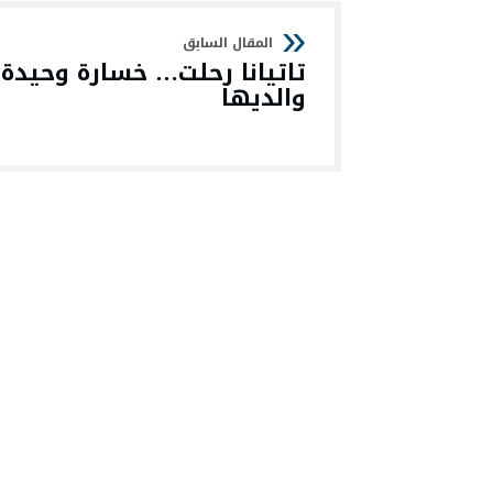
تاتيانا رحلت… خسارة وحيدة
والديها