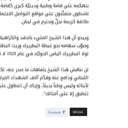
بتهجّمه على قامة وطنية ودينيّة كبرى كقامة ال
ناشطون متفلّتون على مواقع التواصل الاجتما
طائفة كريمة نجلّ ونحترم في لبنان.
ويبدو أن هذا الشيخ المليء بالحقد والكراهية 
وصوّب سهامه نحو غبطة البطريرك وريث البطار
لولا البطريرك الياس الحويّك في عام 1920 لا نعرف إذا كان هذا الشيخ إستحق حمل الهوية اللبنانية.
لن نناقش هذا الشيخ بتفاهات ما صدر عنه، لكننا ن
اللبناني ودافع عنه وقدّم آلاف الشهداء الابر
لأبنائه وليس وطناً بديلاً، وإياك أن تتطاول 
تنطبق إلا على أمثالك”.
‫‫ شاركها‬
Facebook