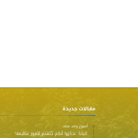
مقالات جديدة
‫‫‫‏‫أسبوع واحد مضت‬
البابا: تذكروا أنكم خُلقتم لأمور عظيمة!