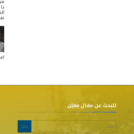
مبا
يا
الص
نفر
امل
للبحث عن مقال معيّن
البحث عن: