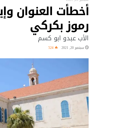
أخطأت العنوان وإ
البابا: لتكن كل أداة تكنولوجية ف
“نشيد سلام” لقاء تستضيفه قرية “ك
رموز بكركي
البابا في رسالة فيديو إلى شباب ا
البابا: البطريرك الحويك كان رجل الح
الأب عبدو ابو كسم
البابا يقول إن العلاقة مع الله 
سبتمبر 20, 2021
524
البابا يشجع شبيبة تشوتا وكوتيرف