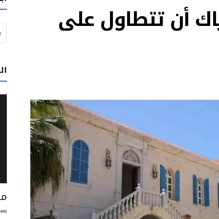
ياك أن تتطاول على
ي خدمة الحقيقة والخير
البحث عن
ن مسبحاً” يوم الأربعاء بحضور البابا لاون الرابع عشر
لبرتغال: لا تتوقفوا عن الحلم بعالم يسوده السلام والأخوّة
وار والرجاء
ال
تقود إلى الفرح وتساعد الإنسان على أن يعيش علاقاته مع الآخرين على أفضل وجه
و في بيرو على أن يكونوا رسل محبة وخدمة
مس
يسو