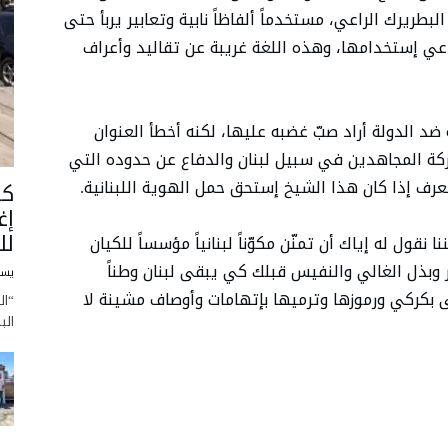
بطريرك الراعي، مستخدماً ألفاظاً نابية وتعابير يربأ حتى
عي إستخدامها، وهذه اللغة غريبة عن تقاليد وأعراف
ضد الدولة أراد صبّ غضبه عليها، لكنه أخطأ العنوان
كة المجاهدين في سبيل لبنان والدفاع عن حدوده التي
كا
إغ
لل
قول له إياك أن تمنّن مكوّناً لبنانياً مؤسساً للكيان
ار وبذل الغالي والنفيس قبلك كي يبقى لبنان وطناً
يسو
على بكركي ورموزها وترميها بإتهامات وأوصاف مشينة لا
“ال
الب