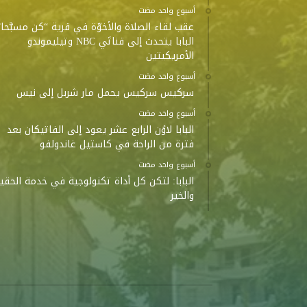
‫‫‫‏‫أسبوع واحد مضت‬
عقب لقاء الصلاة والأخوّة في قرية “كن مسبَّحا”
البابا يتحدث إلى قناتَي NBC وتيليموندو
الأمريكيتين
‫‫‫‏‫أسبوع واحد مضت‬
سركيس سركيس يحمل مار شربل إلى نيس
‫‫‫‏‫أسبوع واحد مضت‬
البابا لاوُن الرابع عشر يعود إلى الفاتيكان بعد
فترة من الراحة في كاستيل غاندولفو
‫‫‫‏‫أسبوع واحد مضت‬
البابا: لتكن كل أداة تكنولوجية في خدمة الحقي
والخير