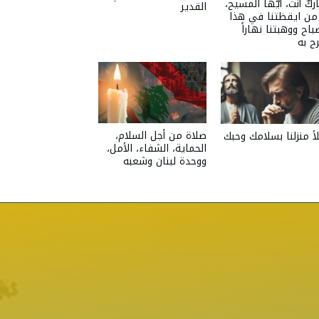
ركٌ أنت، أيّها المسيح،
القدير
 من ايقظتنا في هذا
باح ووهبتنا نهاراً
ح به
صلاة من أجل السلام،
أ منزلنا بسلامك وحبك
الحماية، الشفاء، الأمل،
ووحدة لبنان وشعبه