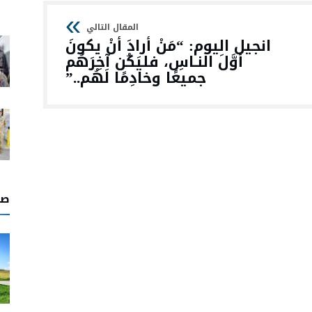
انجيل اليوم: “مَنْ أرادَ أنْ يكونَ
أوَّلَ النـاسِ، فليَكُن آخِرَهُم
جميعًا وخادِمًا لَهُم..”
صل