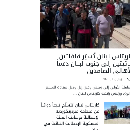
ريتاس لبنان تُسيّر قافلتين
اثيتين إلى جنوب لبنان دعماً
أهالي الصامدين
عنا
يوليو 1, 2026
قافلة الأولى إلى رميش وعين إبل ودبل بقيادة السفير
ابوي ورئيس رابطة كاريتاس لبنان …
كاريتاس لبنان تتسلّم تبرعاً دوائياً
من منظمة ميزيريكورديه
الإيطالية بوساطة البعثة
العسكرية الإيطالية الثنائية في
لبنان