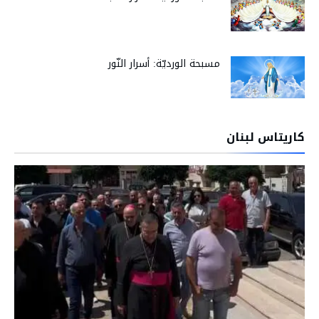
مسبحة الورديّة: أسرار النّور
كاريتاس لبنان