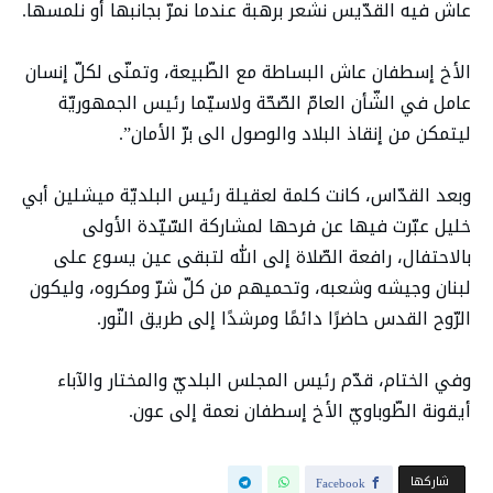
عاش فيه القدّيس نشعر برهبة عندما نمرّ بجانبها أو نلمسها.
الأخ إسطفان عاش البساطة مع الطّبيعة، وتمنّى لكلّ إنسان
عامل في الشّأن العامّ الصّحّة ولاسيّما رئيس الجمهوريّة
ليتمكن من إنقاذ البلاد والوصول الى برّ الأمان”.
وبعد القدّاس، كانت كلمة لعقيلة رئيس البلديّة ميشلين أبي
خليل عبّرت فيها عن فرحها لمشاركة السّيّدة الأولى
بالاحتفال، رافعة الصّلاة إلى الله لتبقى عين يسوع على
لبنان وجيشه وشعبه، وتحميهم من كلّ شرّ ومكروه، وليكون
الرّوح القدس حاضرًا دائمًا ومرشدًا إلى طريق النّور.
وفي الختام، قدّم رئيس المجلس البلديّ والمختار والآباء
أيقونة الطّوباويّ الأخ إسطفان نعمة إلى عون.
‫‫ شاركها‬
Facebook