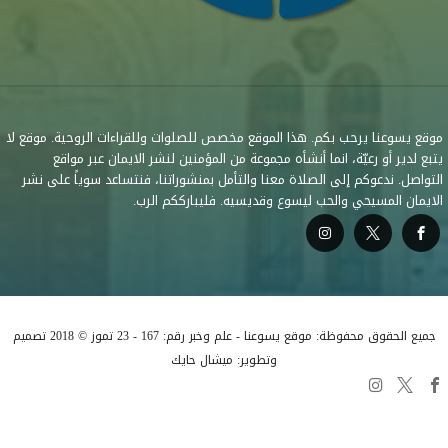
موقع يسوعنا يرحب بكم. هذا الموقع مخصص للصلوات وللقراءات الروحية. موقع لا
يتبع لدير أو رعيّة، انما أنشأه مجموعة من المؤمنين لنشر الايمان عبر مواقع
التواصل. ندعوكم إلى الصلاة معنا والتأمل بمنشوراتنا، فنتساعد سوياً على نشر
الايمان المسيحي والحب ليسوع وقديسيه. فليبارككم الرب.
جميع الحقوق محفوظة: موقع يسوعنا - علم وخبر رقم: 167 - 23 تموز © 2018 تصميم
وتطوير: ميشال حايك
السلطة التعليمية في الكنيسة
قراءات متفرقة
البابا لاوُن الرابع عشر
صلوات متفرقة
كاريتاس لبنان
إدعم منصّة يسوعنا
أخبار الكنيسة