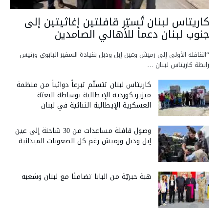
كاريتاس لبنان تُسيّر قافلتين إغاثيتين إلى
جنوب لبنان دعماً للأهالي الصامدين
“القافلة الأولى إلى رميش وعين إبل ودبل بقيادة السفير البابوي ورئيس
رابطة كاريتاس لبنان …
كاريتاس لبنان تتسلّم تبرعاً دوائياً من منظمة
ميزيريكورديه الإيطالية بوساطة البعثة
العسكرية الإيطالية الثنائية في لبنان
وصول قافلة مساعدات من 30 شاحنة إلى عين
إبل ودبل ورميش رغم كل الصعوبات الميدانية
هبة حبريّة من البابا تضامنًا مع لبنان وشعبه