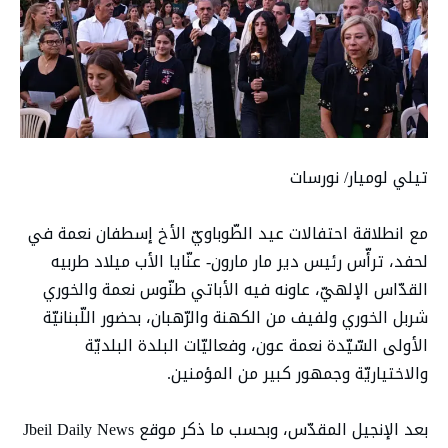
تيلي لوميار/ نورسات
مع انطلاقة احتفالات عيد الطّوباويّ الأخ إسطفان نعمة في
لحفد، ترأّس رئيس دير مار مارون- عنّايا الأب ميلاد طربيه
القدّاس الإلهيّ، عاونه فيه الأباتي طنّوس نعمة والخوري
شربل الخوري ولفيف من الكهنة والرّهبان، بحضور اللّبنانيّة
الأولى السّيّدة نعمة عون، وفعاليّات البلدة البلديّة
والاختياريّة وجمهور كبير من المؤمنين.
بعد الإنجيل المقدّس، وبحسب ما ذكر موقع Jbeil Daily News