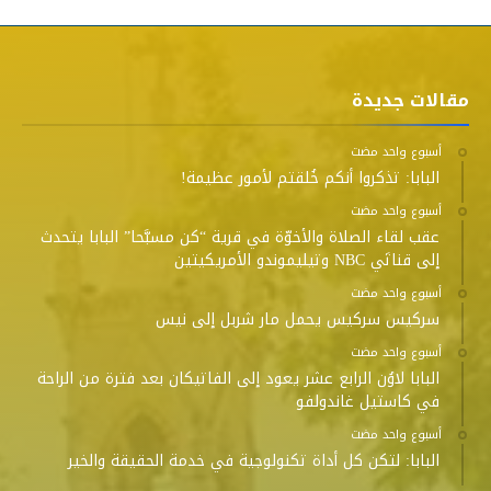
مقالات جديدة
‫‫‫‏‫أسبوع واحد مضت‬
البابا: تذكروا أنكم خُلقتم لأمور عظيمة!
‫‫‫‏‫أسبوع واحد مضت‬
عقب لقاء الصلاة والأخوّة في قرية “كن مسبَّحا” البابا يتحدث
إلى قناتَي NBC وتيليموندو الأمريكيتين
‫‫‫‏‫أسبوع واحد مضت‬
سركيس سركيس يحمل مار شربل إلى نيس
‫‫‫‏‫أسبوع واحد مضت‬
البابا لاوُن الرابع عشر يعود إلى الفاتيكان بعد فترة من الراحة
في كاستيل غاندولفو
‫‫‫‏‫أسبوع واحد مضت‬
البابا: لتكن كل أداة تكنولوجية في خدمة الحقيقة والخير