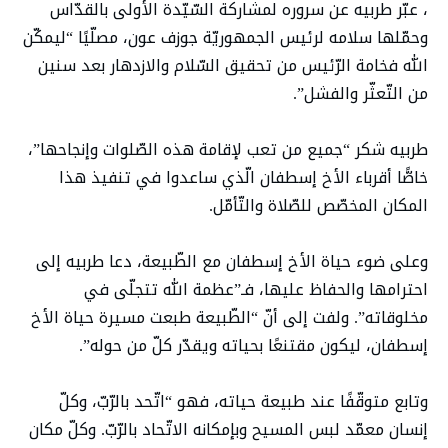
، عبّر طربيه عن سروره لمشاركة السّيّدة الأولى بالقدّاس
وحمّلها سلامه لرئيس الجمهوريّة جوزف عون، مصلّيًا “ليمكّن
الله فخامة الرّئيس من تحقيق السّلام والازدهار بعد سنين
من التّعثّر والفشل”.
طربيه شكر “جميع من تعب لإقامة هذه الصّلوات وإنجاحها”،
خاصًّا أقرباء الأخ إسطفان الّذي ساعدوا في تنفيذ هذا
المكان المخصّص للصّلاة والتّأمّل.
وعلى ضوء حياة الأخ إسطفان مع الطّبيعة، دعا طربيه إلى
احترامها والحفاظ عليها، فـ”عظمة الله تتجلّى في
مخلوقاته”. ولفت إلى أنّ “الطّبيعة طبعت مسيرة حياة الأخ
إسطفان، ليكون مقتنعًا بحياته ويقدّر كلّ من حوله”.
وتابع متوقّفًا عند طبيعة حياته، فهو “اتّحد بالرّبّ، وكلّ
إنسان معمّد لبس المسيح وبإمكانه الاتّحاد بالرّبّ. وكلّ مكان