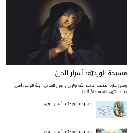
مسبحة الورديّة: أسرار الحزن
رسم إشارة الصليب: باسم الآب والإبن والروح القدس، الإلهُ الواحِد، آمين.
صلاة للرّوح القدسهلمَّ أيُّها …
مسبحة الورديّة: أسرار الفرح
مسبحة الورديّة: أسرار المجد