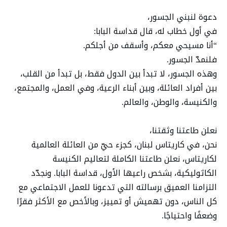
دعوة لنبني الجسور،
في أول خطاب له، قال قداسة البابا:
“أنا مسيحي معكم، وأسقف من أجلكم.
فلنمدّ الجسور.
وهذه الجسور، لا تبدأ بين الدول فقط، بل تبدأ من القلب،
بين أفراد العائلة، وبين أبناء الرعية، وفي العمل، والمجتمع،
والكنيسة، والوطن، والعالم.
نعلن طاعتنا وثقتنا،
نحن، في كاريتاس لبنان، كجزء حيّ من العائلة العالمية
لكاريتاس، نعلن طاعتنا الكاملة لتعاليم الكنيسة
الكاثوليكية، بشخص راعيها الأول، قداسة البابا. ونجدّد
التزامنا العميق برسالته التي تدعونا للعمل الاجتماعي مع
كل الناس، دون تهميش أو تمييز، وبالأخص مع الأكثر فقرًا
وضعفًا واحتياجًا.