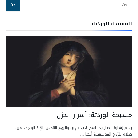
المسبحة الورديّة
مسبحة الورديّة: أسرار الحزن
رسم إشارة الصليب: باسم الآب والإبن والروح القدس، الإلهُ الواحِد، آمين.
صلاة للرّوح القدسهلمَّ أيُّها …