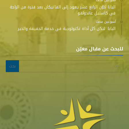
‫‫‫‏‫أسبوعين مضت‬
البابا لاوُن الرابع عشر يعود إلى الفاتيكان بعد فترة من الراحة
في كاستيل غاندولفو
‫‫‫‏‫أسبوعين مضت‬
البابا: لتكن كل أداة تكنولوجية في خدمة الحقيقة والخير
للبحث عن مقال معيّن
البحث عن: