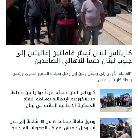
كاريتاس لبنان تُسيّر قافلتين إغاثيتين إلى
جنوب لبنان دعماً للأهالي الصامدين
“القافلة الأولى إلى رميش وعين إبل ودبل بقيادة السفير البابوي ورئيس
رابطة كاريتاس لبنان …
كاريتاس لبنان تتسلّم تبرعاً دوائياً من منظمة
ميزيريكورديه الإيطالية بوساطة البعثة
العسكرية الإيطالية الثنائية في لبنان
وصول قافلة مساعدات من 30 شاحنة إلى عين
إبل ودبل ورميش رغم كل الصعوبات الميدانية