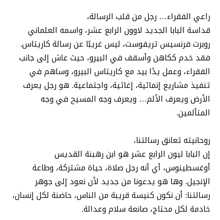
راعي الفقراء… رجل من قلب الرسالة،
قداسة البابا الجديد لاوون الرابع عشر، واسمه العلماني
روبرت فرنسيس تريفوست، ليس غريبًا عن رسالة كاريتاس.
فقد خدم ككاهن وأسقف في البيرو، حيث عاش إلى جانب
الفقراء، وعمل يدًا بيد مع كاريتاس البيرو، وساهم في
تنفيذ مشاريع إنمائية، إغاثية، واجتماعية. هو رجل يعرف
الأرض ويعرف الألم… ويعرف وجه المسيح في وجه
المتألمين.
روحانيته تعانق رسالتنا،
إن البابا ليون الرابع عشر هو ابن رهبنة القديس
أوغسطينوس، أي أنه رجل صلاة، حياة مشتركة، وطاعة
الإنجيل. وها هو يدعونا من جديد لأن نعود إلى جوهر
رسالتنا: أن نكون كنيسة قريبة من الناس، حاضنة لكل إنسان،
خادمة لكل محتاج، صانعة سلام وعدالة.