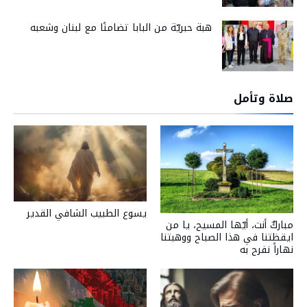
هبة حبريّة من البابا تضامنًا مع لبنان وشعبه
صلاة وتأمل
يسوع الطبيب الشافي القدير
مباركٌ أنت، أيّها المسيح، يا من
ايقظتنا في هذا الصباح ووهبتنا
نهاراً نفرح به