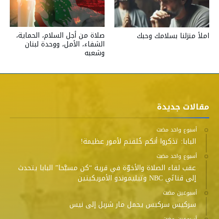
صلاة من أجل السلام، الحماية،
املأ منزلنا بسلامك وحبك
الشفاء، الأمل، ووحدة لبنان
وشعبه
مقالات جديدة
‫‫‫‏‫أسبوع واحد مضت‬
البابا: تذكروا أنكم خُلقتم لأمور عظيمة!
‫‫‫‏‫أسبوع واحد مضت‬
عقب لقاء الصلاة والأخوّة في قرية “كن مسبَّحا” البابا يتحدث
إلى قناتَي NBC وتيليموندو الأمريكيتين
‫‫‫‏‫أسبوعين مضت‬
سركيس سركيس يحمل مار شربل إلى نيس