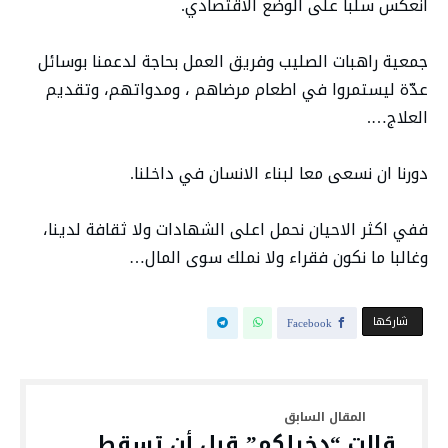
انعكس سلباً على الوضع الاقتصادي.
جمعية راهبات الصليب وفريق العمل بحاجة لدعمنا بوسائل
عدّة ليستمروا في اطعام مرضاهم ، ومدواتهم، وتقديم
العلاج….
دورنا ان نسعى معا لبناء الانسان في داخلنا.
ففي اكثر الاحيان نحمل اعلى الشهادات ولا ثقافة لدينا،
وغالبا ما نكون فقراء ولا نملك سوى المال…
‫‫ شاركها‬
Facebook
قالت “دخيلكم” قبل أن تسقط