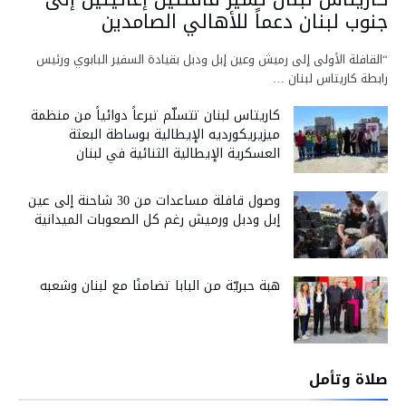
جنوب لبنان دعماً للأهالي الصامدين
“القافلة الأولى إلى رميش وعين إبل ودبل بقيادة السفير البابوي ورئيس
رابطة كاريتاس لبنان …
كاريتاس لبنان تتسلّم تبرعاً دوائياً من منظمة
ميزيريكورديه الإيطالية بوساطة البعثة
العسكرية الإيطالية الثنائية في لبنان
وصول قافلة مساعدات من 30 شاحنة إلى عين
إبل ودبل ورميش رغم كل الصعوبات الميدانية
هبة حبريّة من البابا تضامنًا مع لبنان وشعبه
صلاة وتأمل