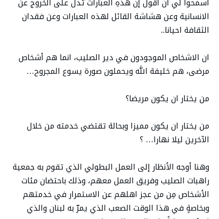
اسمحوا لي أن اقول إن هذهِ العبارات تدلّ على الخروج عن
الانسانية وعن هشاشة القائل لهذه العبارات وعن فقدان
الثقافة احيانا..
ان الاشخاص الموجودون في دير الصليب، انما هم أشخاص
مرضى، هم خليفة الله ويحملون صورة يسوع المجروح…
من يختار ان يكون مريضا؟
من يختار ان يكون مميزا وبحالة تقتضي خدمته من خلال
الآخرين ليلا نهارا… ؟
وهنا أوجه الأنظار إلى العمل البطولي الذي تقوم به جمعية
راهبات الصليب وفريق العمل معهم، وذلك باحتضان مئات
الأشخاص مِن من عجز اهلهم عن الاستمرار في خدمتهم
وبخاصةٍ في هذا الوقت الصعب الذي يمرّ به لبنان والذي