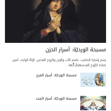
مسبحة الورديّة: أسرار الحزن
رسم إشارة الصليب: باسم الآب والإبن والروح القدس، الإلهُ الواحِد، آمين.
صلاة للرّوح القدسهلمَّ أيُّها …
مسبحة الورديّة: أسرار الفرح
مسبحة الورديّة: أسرار المجد