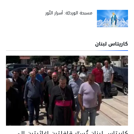
مسبحة الورديّة: أسرار النّور
كاريتاس لبنان
كاريتاس لبنان تُسيّر قافلتين إغاثيتين إلى