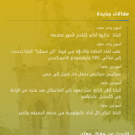
مقالات جديدة
‫‫‫‏‫أسبوع واحد مضت‬
البابا: تذكروا أنكم خُلقتم لأمور عظيمة!
‫‫‫‏‫أسبوع واحد مضت‬
عقب لقاء الصلاة والأخوّة في قرية “كن مسبَّحا” البابا يتحدث
إلى قناتَي NBC وتيليموندو الأمريكيتين
‫‫‫‏‫أسبوعين مضت‬
سركيس سركيس يحمل مار شربل إلى نيس
‫‫‫‏‫أسبوعين مضت‬
البابا لاوُن الرابع عشر يعود إلى الفاتيكان بعد فترة من الراحة
في كاستيل غاندولفو
‫‫‫‏‫أسبوعين مضت‬
البابا: لتكن كل أداة تكنولوجية في خدمة الحقيقة والخير
للبحث عن مقال معيّن