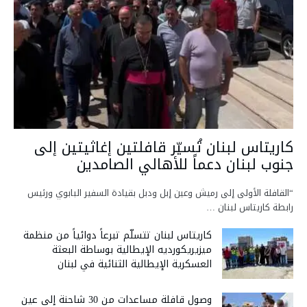
كاريتاس لبنان تُسيّر قافلتين إغاثيتين إلى
جنوب لبنان دعماً للأهالي الصامدين
“القافلة الأولى إلى رميش وعين إبل ودبل بقيادة السفير البابوي ورئيس
رابطة كاريتاس لبنان …
كاريتاس لبنان تتسلّم تبرعاً دوائياً من منظمة
ميزيريكورديه الإيطالية بوساطة البعثة
العسكرية الإيطالية الثنائية في لبنان
وصول قافلة مساعدات من 30 شاحنة إلى عين