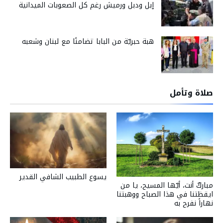
إبل ودبل ورميش رغم كل الصعوبات الميدانية
هبة حبريّة من البابا تضامنًا مع لبنان وشعبه
صلاة وتأمل
يسوع الطبيب الشافي القدير
مباركٌ أنت، أيّها المسيح، يا من
ايقظتنا في هذا الصباح ووهبتنا
نهاراً نفرح به