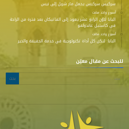
سركيس سركيس يحمل مار شربل إلى نيس
‫‫‫‏‫أسبوع واحد مضت‬
البابا لاوُن الرابع عشر يعود إلى الفاتيكان بعد فترة من الراحة
في كاستيل غاندولفو
‫‫‫‏‫أسبوع واحد مضت‬
البابا: لتكن كل أداة تكنولوجية في خدمة الحقيقة والخير
للبحث عن مقال معيّن
البحث عن: