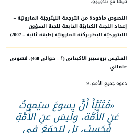
فيهَا مَعَ تَلامِيذِهِ.
النصوص مأخوذة من الترجمة الليتُرجيّة المارونيّة –
إعداد اللجنة الكتابيّة التابعة للجنة الشؤون
الليتورجيّة البطريركيّة المارونيّة (طبعة ثانية – 2007)
القدّيس بروسبير الأكيتاني (؟ – حوالي 460)، لاهوتي
علماني
دعوة جميع الأمم، 9
«فَتَنَبَّأَ أَنَّ يسوعَ سيَموتُ
عَنِ الأُمَّة، ولَيسَ عنِ الأُمَّةِ
فَحَسبُ، بَل لِيَجمَعَ في