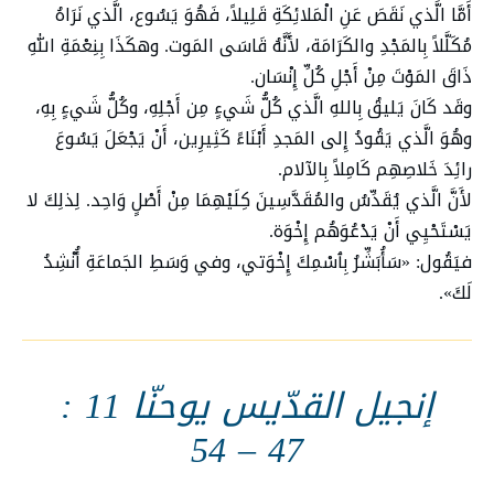
أَمَّا الَّذي نَقَصَ عَنِ الْمَلائِكَةِ قَلِيلاً، فَهُوَ يَسُوع، الَّذي نَرَاهُ
مُكَلَّلاً بِالمَجْدِ والكَرَامَة، لأَنَّهُ قَاسَى المَوت. وهكَذَا بِنِعْمَةِ اللهِ
ذَاقَ المَوْتَ مِنْ أَجْلِ كُلِّ إِنْسَان.
وقَد كَانَ يَليقُ بِاللهِ الَّذي كُلُّ شَيءٍ مِن أَجْلِهِ، وكُلُّ شَيءٍ بِهِ،
وهُوَ الَّذي يَقُودُ إِلى المَجدِ أَبْنَاءً كَثِيرِين، أَنْ يَجْعَلَ يَسُوعَ
رائِدَ خَلاصِهِم كَامِلاً بِالآلام.
لأَنَّ الَّذي يُقَدِّسُ والمُقَدَّسِينَ كِلَيْهِمَا مِنْ أَصْلٍ وَاحِد. لِذلِكَ لا
يَسْتَحْيِي أَنْ يَدْعُوَهُم إِخْوَة.
فيَقُول: «سَأُبَشِّرُ بِٱسْمِكَ إِخْوَتي، وفي وَسَطِ الجَماعَةِ أُنْشِدُ
لَكَ».
إنجيل القدّيس يوحنّا 11 :
47 – 54