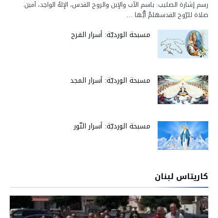
رسم إشارة الصليب: باسم الآب والإبن والروح القدس، الإلهُ الواحِد، آمين.
صلاة للرّوح القدسهلمَّ أيُّها …
مسبحة الورديّة: أسرار الفرح
مسبحة الورديّة: أسرار المجد
مسبحة الورديّة: أسرار النّور
كاريتاس لبنان