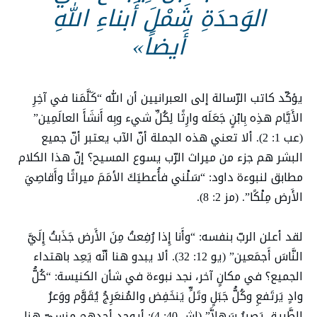
الوَحدَةِ شَمْلَ أَبناءِ اللهِ
أَيضاً»
يؤكّد كاتب الرّسالة إلى العبرانيين أن الله “كَلَّمَنا في آخِرِ
الأَيَّام هذِه بِابْنٍ جَعَلَه وارِثًا لِكُلِّ شيء وبِه أَنشَأَ العالَمِين”
(عب 1: 2). ألا تعني هذه الجملة أنّ الآب يعتبر أنّ جميع
البشر هم جزء من ميراث الرّب يسوع المسيح؟ إنّ هذا الكلام
مطابق لنبوءة داود: “سَلْني فأُعطيَكَ الأمَمَ ميراثًا وأَقاصِيَ
الأَرض مِلْكًا”. (مز 2: 8).
لقد أعلن الربّ بنفسه: “وأَنا إِذا رُفِعتُ مِنَ الأَرض جَذَبتُ إِلَيَّ
النَّاسَ أَجمَعين” (يو 12: 32). ألا يبدو هنا أنّه يَعِد باهتداء
الجميع؟ في مكانٍ آخر، نجد نبوءة في شأن الكنيسة: “كُلُّ
وادٍ يَرتَفعِ وكُلُّ جَبَلٍ وتَلٍّ يَنخَفِض والمُنعَرِجُ يُقَوَّم ووَعرُ
الطَّريقِ يَصيرُ سَهلاَّ” (إش 40: 4): أيوجد أحدهم منسيّ هنا،