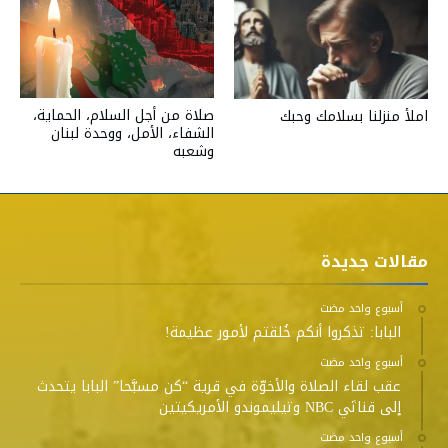
صلاة من أجل السلام، الحماية،
املأ منزلنا بسلامك وحبك
الشفاء، الأمل، ووحدة لبنان
وشعبه
مقالات جديدة
‫‫‫‏‫أسبوع واحد مضت‬
البابا: تذكروا أنكم خُلقتم لأمور عظيمة!
‫‫‫‏‫أسبوع واحد مضت‬
عقب لقاء الصلاة والأخوّة في قرية “كن مسبَّحا” البابا يتحدث
إلى قناتَي NBC وتيليموندو الأمريكيتين
‫‫‫‏‫أسبوع واحد مضت‬