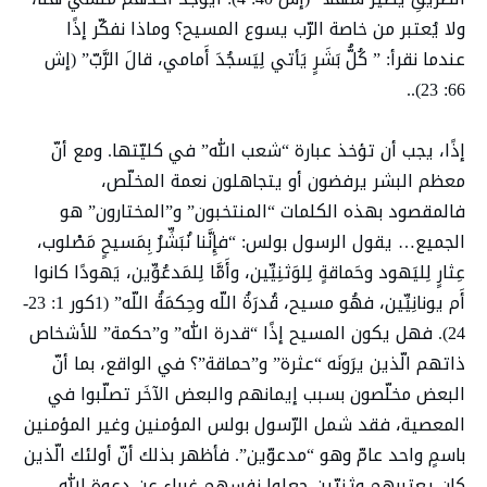
ولا يُعتبر من خاصة الرّب يسوع المسيح؟ وماذا نفكّر إذًا
عندما نقرأ: ” كُلُّ بَشَرٍ يَأتي لِيَسجُدَ أَمامي، قالَ الرَّبّ” (إش
66: 23)..
إذًا، يجب أن تؤخذ عبارة “شعب الله” في كليّتها. ومع أنّ
معظم البشر يرفضون أو يتجاهلون نعمة المخلّص،
فالمقصود بهذه الكلمات “المنتخبون” و”المختارون” هو
الجميع… يقول الرسول بولس: “فإِنَّنا نُبَشِّرُ بِمَسيحٍ مَصْلوب،
عِثارٍ لِليَهود وحَماقةٍ لِلوَثنِيِّين، وأَمَّا لِلمَدعُوِّين، يَهودًا كانوا
أَم يونانِيِّين، فهُو مسيح، قُدرَةُ اللّه وحِكمَةُ اللّه” (1كور 1: 23-
24). فهل يكون المسيح إذًا “قدرة الله” و”حكمة” للأشخاص
ذاتهم الّذين يرَونَه “عثرة” و”حماقة”؟ في الواقع، بما أنّ
البعض مخلّصون بسبب إيمانهم والبعض الآخَر تصلّبوا في
المعصية، فقد شمل الرّسول بولس المؤمنين وغير المؤمنين
باسمٍ واحد عامّ وهو “مدعوّين”. فأظهر بذلك أنّ أولئك الّذين
كان يعتبرهم وثنيّين جعلوا نفسهم غرباء عن دعوة الله،