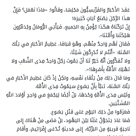
عَقَدَ الأَحْبَارُ والفَرِّيسِيُّونَ مَجْلِسًا، وقَالُوا: «مَاذَا نَعْمَل؟ فَإِنَّ
هذَا الرَّجُلَ يَصْنَعُ آيَاتٍ كَثِيرَة!
إِنْ تَرَكْنَاهُ هكَذَا يُؤْمِنُ بِهِ الجَميع، فَيَأْتِي الرُّومَانُ ويُدَمِّرُونَ
هَيْكَلَنا وأُمَّتَنَا».
فَقَالَ لَهُم وَاحِدٌ مِنْهُم، وهُوَ قَيَافَا، عَظِيمُ الأَحْبَارِ في تِلْكَ
السَّنَة: «أَنْتُم لا تُدْرِكُونَ شَيْئًا،
ولا تُفَكِّرُونَ أَنَّهُ خَيْرٌ لَنَا أَنْ يَمُوتَ رَجُلٌ وَاحِدٌ فِدَى الشَّعْبِ ولا
تَهْلِكَ الأُمَّةُ بِأَسْرِهَا!».
ومَا قَالَ ذلِكَ مِنْ تِلْقَاءِ نَفْسِهِ، ولكِنْ إذْ كَانَ عَظِيمَ الأَحْبَارِ في
تِلْكَ السَّنَة، تَنبَّأَ بِأَنَّ يَسُوعَ سَيَمُوتُ فِدَى الأُمَّة.
ولَيْسَ فِدَى الأُمَّةِ وَحْدَهَا، بَلْ أَيْضًا لِيَجْمَعَ في وَاحِدٍ أَوْلادَ اللهِ
المُشَتَّتِين.
فَعَزَمُوا مِنْ ذلِكَ اليَوْمِ عَلى قَتْلِ يَسُوع.
فَمَا عَادَ يَتَجَوَّلُ عَلَنًا بَيْنَ اليَهُود، بَلْ مَضَى مِنْ هُنَاكَ إِلى
نَاحِيَةٍ قَريبَةٍ مِنَ البَرِّيَّة، إِلى مَدينَةٍ تُدْعَى إِفْرَائِيمَ، وأَقَامَ