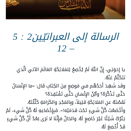
الرسالة إلى العبرانيّين2 : 5
– 12
يا إخوَتِي، إِنَّ اللهَ لَمْ يُخْضِعْ لِلمَلائِكَةِ العَالَمَ الآتي الَّذي
نَتَكَلَّمُ عَنْهُ.
وقَد شَهِدَ أَحَدُهُم في مَوضِعٍ مِنَ الكِتَابِ قَال: «ما الإِنْسَانُ
حَتَّى تَذْكُرَهُ؟ وٱبْنُ الإِنْسَانِ حَتَّى تَفْتَقِدَهُ؟
نَقَصْتَهُ عنِ المَلائِكَةِ قَلِيلاً، وبِالمَجْدِ والكَرَامَةِ كَلَّلْتَهُ.
وأَخْضَعْتَ كُلَّ شَيءٍ تَحْتَ قَدَمَيْه!». فَبِإِخْضَاعِهِ لَهُ كُلَّ شَيء، لَمْ
يَتْرُكْ شَيْئًا غَيْرَ خَاضِعٍ لَهُ. والحَالُ فإِنَّنَا لا نَرَى بَعْدُ أَنَّ كُلَّ شَيءٍ
قَدْ أُخْضِعَ لَهُ.