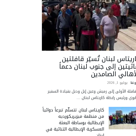
ريتاس لبنان تُسيّر قافلتين
اثيتين إلى جنوب لبنان دعماً
أهالي الصامدين
عنا
يوليو 1, 2026
قافلة الأولى إلى رميش وعين إبل ودبل بقيادة السفير
ابوي ورئيس رابطة كاريتاس لبنان …
كاريتاس لبنان تتسلّم تبرعاً دوائياً
من منظمة ميزيريكورديه
الإيطالية بوساطة البعثة
العسكرية الإيطالية الثنائية في
لبنان