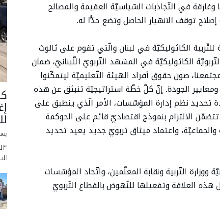
وغارقة في التّجاذبات السّياسيّة العقيمة والمصالح
إصلاح توقف الانهيار الحاصل وتضع حدًّا له.
 للتّربية الكاثوليكيّة في لبنان والّتي تقوم على ثالوث
تّربويّة الكاثوليكيّة في المشهد التّربويّ اللّبنانيّ، ضمان
 مجتمعنا، صون حقوق أفراد الهيئة التّعليميّة ليتمكّنوا
ة ومعايير الجودة. إنّ كلّ خطّة استراتيجيّة تنبثق عن هذه
كا
دة تحديد نظم إدارة المؤسّسات، الأمر الّذي ينطبق على
إغ
ي تتضمّن الالتزام بنموذج اقتصاديّ قائم على الحوكمة
لل
ة والجماعيّة، واعتماد ميثاق تربويّ جديد يعيد تحديد
يسو
“ال
الب
يّة ووزارة التّربية ونقابة المعلّمين، واتّحاد المؤسّسات
أهل هذه العلاقة وتفعيلها للنّهوض بالقطاع التّربويّ