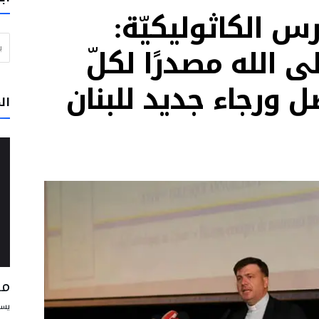
رس الكاثوليكيّة:
ي خدمة الحقيقة والخير
البحث عن
ن مسبحاً” يوم الأربعاء بحضور البابا لاون الرابع عشر
ى الله مصدرًا لكلّ
لبرتغال: لا تتوقفوا عن الحلم بعالم يسوده السلام والأخوّة
 ورجاء جديد للبنان
وار والرجاء
ال
تقود إلى الفرح وتساعد الإنسان على أن يعيش علاقاته مع الآخرين على أفضل وجه
و في بيرو على أن يكونوا رسل محبة وخدمة
مس
يسو