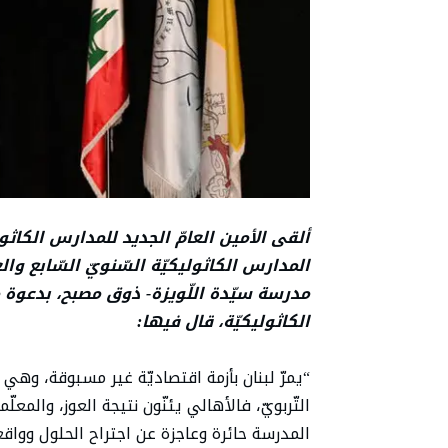
ألقى الأمين العامّ الجديد للمدارس الكاثو
المدارس الكاثوليكيّة السّنويّ السّابع وا
مدرسة سيّدة اللّويزة- ذوق مصبح، بدعوة من
الكاثوليكيّة، قال فيها
:
“يمرّ لبنان بأزمة اقتصاديّة غير مسبوقة، وهي
التّربويّ، فالأهالي يئنّون نتيجة العوز، والمعل
المدرسة حائرة وعاجزة عن اجتراح الحلول وواقع