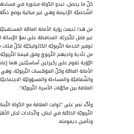
كلّ ما يحصل، تبدو الدّولة منخورة في فسادها 
الشّخصيّة الرّخيصة وهي غير مبالية بوضع خطّة 
من هذا تنبعث رؤية الأمانة العامّة المستقبليّة
غير قابل للتّجزئة: المحافظة على نموّ الرّسالة ال
توفير الخدمة التّربويّة الكاثوليكيّة لكلّ فئات
من تأدية واجبهم التّربويّ وفق قيمنا التّربويّ
الرّؤية تقوم على ركيزتين أساسيّتين هما إعا
الأمانة العامّة وكلّ المؤسّسات التّربويّة، وه
والشّفافيّة والمساءلة والمسؤوليّة الاجتماعيّ
العلاقة بين مكوّنات الأسرة التّربويّة”.
وأكّد نصر على “ثوابت العلاقة مع الدّولة اللّبنان
التّربويّة الخاصّة في لبنان، واتّحادات لجان ال
وتأمين ديمومته.