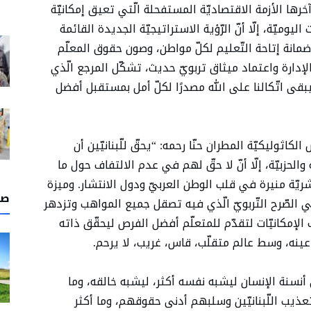
وآخرها الأزمة الاقتصاديّة المستفحلة الّتي تعيق إمكانيّة
يوميّة، إلّا أنّ الرّؤية الاستراتيجيّة الجديدة القائمة
وضمانة إتاحة التّعليم لكلّ مواطن، وصون حقوق المعلّم
دارة واعتماد ميثاق تربويّ حديث، تشكّل المرجع الّذي
ى اتّكالنا على الله مصدرًا لكلّ أمل بمستقبل أفضل
اثوليكيّة المطران حنّا رحمه: “يحقّ للّبنانيّين أن
 والحزبيّة، إلّا أنّ لا حقّ لهم في عدم الالتفاف حول ما
ّة منيرة في قلب الوطن العربيّ ودول الانتشار. وميزة
صل
ي الصّرح التّربويّ الّذي فيه تصقل جميع المواهب وتزدهر
الإمكانيّات لتقدّم للمتعلّم أفضل الفرص ليحقّق ذاته
 عينه، وسط عالم متقلّب، قاس، غريب، لا يرحم.
أنسنة الإنسان ليشبه نفسه أكثر، ليشبه خالقه، وما
عذيب اللّبنانيّين وسلبهم أدنى حقوقهم، وما أكثر