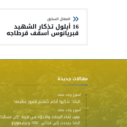
16 أيلول تذكار الشهيد
قبريانوس أسقف قرطاجه
مقالات جديدة
‫‫‫‏‫أسبوع واحد مضت‬
البابا: تذكروا أنكم خُلقتم لأمور عظيمة!
‫‫‫‏‫أسبوع واحد مضت‬
عقب لقاء الصلاة والأخوّة في قرية “كن مسبَّحا”
البابا يتحدث إلى قناتَي NBC وتيليموندو