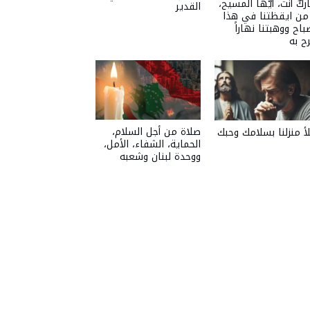
ركٌ أنت، أيّها المسيح،
القدير
 من ايقظتنا في هذا
باح ووهبتنا نهاراً
ح به
صلاة من أجل السلام،
أ منزلنا بسلامك وحبك
الحماية، الشفاء، الأمل،
ووحدة لبنان وشعبه