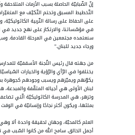
إنّ الضّبابيّة الحاصلة بسبب الأزمات المتلاحقة 
التّخطيط المسبق وتحتم التّكيّف مع المتغيّرات ال
على الحفاظ على رسالة التّربية الكاثوليكيّة، 
في مؤسّساتنا، والارتكاز على نهج جديد في الإ
سنعتمده مجتمعين في المرحلة القادمة. وسيبق
ورجاء جديد للبنان.”
من جهته قال رئيس اللّجنة الأسقفيّة للمدارس الك
يختلفوا في الرّأي والرّؤية والخيارات السّياسيّة
يكوّنهم ويميّزهم ويسبب وجودهم كجوهرة بشري
لبنان الأولى هي أجياله المثقّفة والمبدعة، ه
وتزهر، هي المدرسة الكاثوليكيّة الّتي تضاعف 
بملئها، ويكون أكثر نجاحًا وإنسانيّة في الوقت
العلم كالمحبّة، وجهان لحقيقة واحدة ألا وهي 
أجمل الخالق. سامح الله من كانوا السّبب في ت