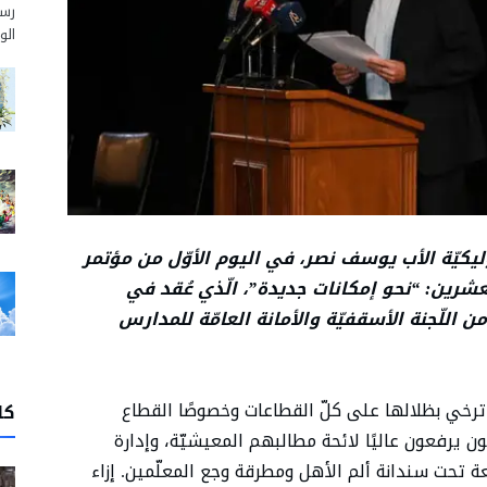
رسم
الو
ليكيّة الأب يوسف نصر، في اليوم الأوّل من مؤتمر
لعشرين: “نحو إمكانات جديدة”، الّذي عُقد في
 اللّجنة الأسقفيّة والأمانة العامّة للمدارس
 ترخي بظلالها على كلّ القطاعات وخصوصًا القطاع
كا
ّمون يرفعون عاليًا لائحة مطالبهم المعيشيّة، وإدارة
ة تحت سندانة ألم الأهل ومطرقة وجع المعلّمين. إزاء