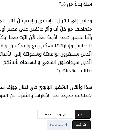
سنة بدلاً من 18”.
وخلص إلى القول: “بإسمي وبإسم كلّ ثائر على ال
متعاطف مع كلّ أب وأمّ خائفين على مصير أولا
بأنّنا سنعبر هذه الأزمة معًا، لأنّ الرّبّ معنا،
المدارس وإداراتها معكم ومع واقعكم بل واقعن
الّذين سينظرون بواقعيّة وشموليّة إلى الأساتذ
الّذين سيواصلون السّعي والاهتمام بأبنائكم- أ
لطالما عهدناهم”.
هذا وألقى السّفير البابويّ في لبنان جوزف سب
لانطلاقة جديدة نحو الأطراف والتّقرّب من المؤ
‫المصدر‬
تيلي لوميار/ نورسات
‫‫ شاركها‬
Facebook