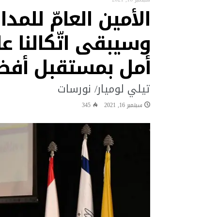
الأمين العامّ للمدا
البابا: لتكن كل أداة تكنولوجية ف
“نشيد سلام” لقاء تستضيفه قرية “ك
وسيبقى اتّكالنا عل
البابا في رسالة فيديو إلى شباب ا
أمل بمستقبل أفضل
البابا: البطريرك الحويك كان رجل الح
البابا يقول إن العلاقة مع الله 
تيلي لوميار/ نورسات
البابا يشجع شبيبة تشوتا وكوتيرف
سبتمبر 16, 2021
345