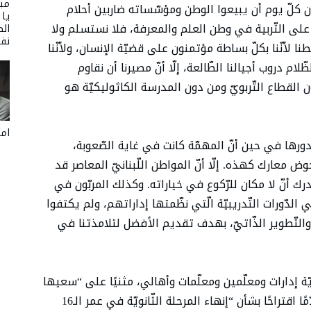
مبا
ون كلّ يوم أن يبيعوا الوطن ومؤسّساته ضاربين أحلام
يا
ين على التّربية في وطن العلم والمعرفة، فلا نستسلم ولا
الص
نفر
 لأنّنا بكلّ بساطة مؤتمنون على قضيّة الإنسان، ولأنّنا
ام دروب أجيالنا الطّالعة، إلّا أنّ مصيرنا أن نقاوم
ن القطاع التّربويّ ومن دون المدرسة الكاثوليكيّة هو
امل
دورها في حين أنّ المهمّة كانت في غاية الصّعوبة،
ض معارك كهذه. إلّا أنّ المواطن اللّبنانيّ المعاصر قد
رك أنّ لا مكان للرّكوع في خياراته. وكذلك المربّون في
 الدّورات التّدريبيّة الّتي نظّمتها إداراتهم، ولم يكتفوا
والتّطوير الذّاتيّ، بهدف تقديم الأفضل لتلامذتنا في
ّة إدارات ومعلّمين ومعلّمات وأهالي، مثنيًا على “سعيها
لتأمين مصلحة التّلامذة في زمن الأزمات”، مقدّمًا اقتراحًا بشأن “إنهاء المرحلة الثّانويّة في عمر الـ16