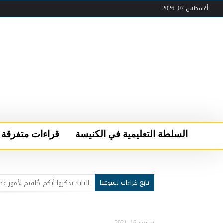
أغسطس 07, 2026
السلطة التعليمية في الكنيسة
قراءات متفرقة
تابع قراءات يسوعنا
عقب لقاء الصلاة والأخوّة في قرية “كن مسبَّحا”
سركيس سركيس يحمل مار شربل 
البابا لاوُن الرابع عشر يعود إلى 
سبتمبر 16, 2021