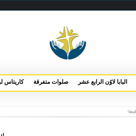
البابا لاوُن الرابع عشر
صلوات متفرقة
كاريتاس لب
 البابا يتحدث إلى قناتَي NBC وتيليموندو الأمريكيتين
إلى نيس
الفاتيكان بعد فترة من الراحة في كاستيل غاندولفو
اب