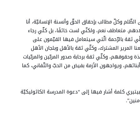
ظّلم وكلّ مطالب بإحقاق الحقّ وأنسنة الإنسانيّة، أنا
دهم. متعاطف نعم، ولكنّي لست خائفًا، بل كلّي رجاء
 وكلّي ثقة بالرّحمة الّتي سيتعامل فيها القيّمون على
ا المرير المشترك، وكلّي ثقة بالأهل وبلجان الأهل
ة وحقوقهم، وكلّي ثقة برحابة صدور المربّين والمربّيات
بنائهم، ويواجهون الأزمة بفيض من الحبّ والتّفاني، كما
يتيري كلمة أشار فيها إلى “دعوة المدرسة الكاثوليكيّة
منين”.