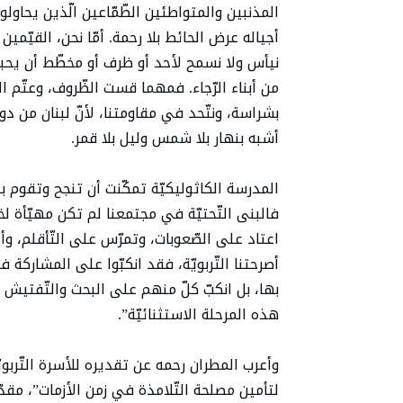
المذنبين والمتواطئين الطّمّاعين الّذين يحاول
أجياله عرض الحائط بلا رحمة. أمّا نحن، القيّم
نيأس ولا نسمح لأحد أو ظرف أو مخطّط أن يحبطنا
من أبناء الرّجاء. فمهما قست الظّروف، وعتّم الظّل
بشراسة، ونتّحد في مقاومتنا، لأنّ لبنان من دو
أشبه بنهار بلا شمس وليل بلا قمر.
المدرسة الكاثوليكيّة تمكّنت أن تنجح وتقوم ب
فالبنى التّحتيّة في مجتمعنا لم تكن مهيّأة لخو
اعتاد على الصّعوبات، وتمرّس على التّأقلم، وأد
أصرحتنا التّربويّة، فقد انكبّوا على المشاركة في
بها، بل انكبّ كلّ منهم على البحث والتّفتيش 
هذه المرحلة الاستثنائيّة”.
وأعرب المطران رحمه عن تقديره للأسرة التّربوي