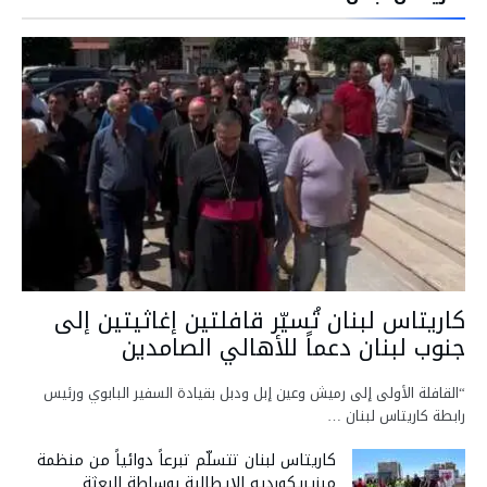
كاريتاس لبنان تُسيّر قافلتين إغاثيتين إلى
جنوب لبنان دعماً للأهالي الصامدين
“القافلة الأولى إلى رميش وعين إبل ودبل بقيادة السفير البابوي ورئيس
رابطة كاريتاس لبنان …
كاريتاس لبنان تتسلّم تبرعاً دوائياً من منظمة
ميزيريكورديه الإيطالية بوساطة البعثة