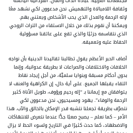
مجتمعاتنا الغربية: عبادة الذات والمال؛ الفردانية اليائسة
وثقافة اللامبالاة والتهميش. نحن مدعوون لكي نشهد معًا
لإله الرحمة والعدل الذي يحب الأشخاص ويعتني بهم.
ويمكننا أن نقوم بذلك من خلال الاستقاء من التراث الروحي
الذي نتقاسمه جزئيًا والذي تقع على عاتقنا مسؤولية
الحفاظ عليه وتعميقه.
أضاف الحبر الأعظم يقول تطالبنا تقاليدنا الدينية بأن نواجه
الخلافات والاختلافات والصراعات لا بطريقة عدوانية، وإنما
بدون أحكام مسبقة وبنوايا سلميِّة، من أجل إيجاد نقاط
التقاء يقبلها الجميع. على أية حال، إن الكراهية والعنف لا
يتوافقان مع إيماننا بـ “إله رحيم ورؤوف، طويل الأناة كثير
الرحمة والوفاء”. يهود ومسيحيون، نحن مدعوون لكي
نتصرّف بطريقة تجعلنا نتشبه قدر الإمكان بالخالق والآب. هذا
الأمر – كما نعلم – يصبح صعبًا جدًّا عندما نتعرض للانتهاكات
والاضطهاد، كما حدث كثيرًا في التاريخ ولسوء الحظ لا يزال