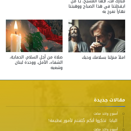
مباركٌ أنت، أيّها المسيح، يا من
ايقظتنا في هذا الصباح ووهبتنا
نهاراً نفرح به
صلاة من أجل السلام، الحماية،
املأ منزلنا بسلامك وحبك
الشفاء، الأمل، ووحدة لبنان
وشعبه
مقالات جديدة
‫‫‫‏‫أسبوع واحد مضت‬
البابا: تذكروا أنكم خُلقتم لأمور عظيمة!
‫‫‫‏‫أسبوع واحد مضت‬