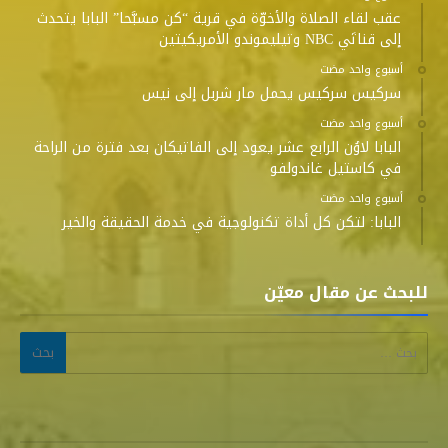
عقب لقاء الصلاة والأخوّة في قرية “كن مسبَّحا” البابا يتحدث
إلى قناتَي NBC وتيليموندو الأمريكيتين
‫‫‫‏‫أسبوع واحد مضت‬
سركيس سركيس يحمل مار شربل إلى نيس
‫‫‫‏‫أسبوع واحد مضت‬
البابا لاوُن الرابع عشر يعود إلى الفاتيكان بعد فترة من الراحة
في كاستيل غاندولفو
‫‫‫‏‫أسبوع واحد مضت‬
البابا: لتكن كل أداة تكنولوجية في خدمة الحقيقة والخير
للبحث عن مقال معيّن
البحث عن: