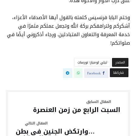
على درب الحوار والأخوَّة هذه.
وختم البابا فرنسيس كلمته بالقول أيها الأصدقاء الأعزاء،
أشكركم ولترافقكم بركة الله وتجعل عملكم مثمرًا في
خدمة المعرفة والتعاون المتبادلين. ورجاء أذكروني أيضًا في
صلواتكم!
‫المصدر‬
تيلي لوميار/ نورسات
‫‫ شاركها‬
Facebook
السبت الرابع من زمن العنصرة
…وارتكض الجنين في بطن