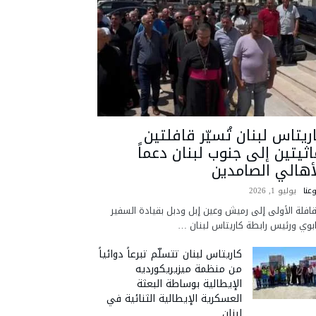
ريتاس لبنان تُسيّر قافلتين
اثيتين إلى جنوب لبنان دعماً
أهالي الصامدين
عنا
يوليو 1, 2026
قافلة الأولى إلى رميش وعين إبل ودبل بقيادة السفير
ابوي ورئيس رابطة كاريتاس لبنان …
كاريتاس لبنان تتسلّم تبرعاً دوائياً
من منظمة ميزيريكورديه
الإيطالية بوساطة البعثة
العسكرية الإيطالية الثنائية في
لبنان