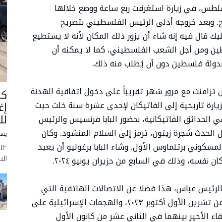
فلطس، في زيارة استغرقت ربع ساعة ووضع خلالها
ح. وبعد خروجه أدلى الرئيس الفلسطيني بتصريح
ليك قال فيه إنه شاء أن يزور ذلك المكان لأنه لا يستطيع
طين ومن أجل الشعب الفلسطيني، كما لا يمكنه أن
 بدولة فلسطين دون أن يُطلب منه ذلك.
ن تزامنت مع مرور شهر تقريباً على دخول اتفاقية الهدنة
كا
بزيارة تاريخية إلى الفاتيكان لإحدى عشرة سنة خلت حيث
إغ
لل
ي الحدائق الفاتيكانية، بحضور البابا فرنسيس والرئيس
ل الحدث شجرة زيتون، ترمز إلى السلام المنشود. وكان
يسو
مسكوني برتلماوس الأول. وشاء البابا برغوليو أن يعيد
“ال
الب
 نفسه، وذلك في السابع من حزيران يونيو ٢٠٢٤.
الرئيس عباس، هذا فضلا عن الاتصالات الهاتفية التي
تمت بين الرجلين في أعقاب اعتداءات السابع من تشرين الأول أكتوبر ٢٠٢٣، والهجمات الإسرائيلية على
اء الأخير بينهما في الثاني عشر من كانون الأول