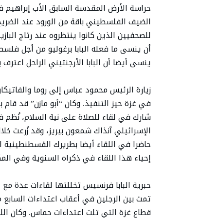
حراسة الأرض المقدسة السابق الأب إبراهيم 
الضيف الفلسطيني باقة من الورود عند الضري
للصحفيين الذين كانوا ينتظروه عند رتاج البازي
أن ينسى ما فعله البابا برغوليو من أجل فلس
ينسى أيضا أن البابا الأرجنتيني الراحل اعترف
زيارة الرئيس محمود عباس إلى روما والفاتيكا
في غزة حيز التنفيذ. وكان “أبو مازن” قد قام 
شارك في لقاء للصلاة على نية السلام، نُظم ف
الإسرائيلي آنذاك شمعون بيريز، وقد زُرعت خلا
حاضرا في اللقاء أيضا بطريرك القسطنطينية ال
إحياء هذا اللقاء في ذكراه السنوية وفي المكان
حبرية البابا فرنسيس تخللتها لقاءات عدة مع 
قطاع غزة التي تلت اعتداءات حماس. وكان اللق