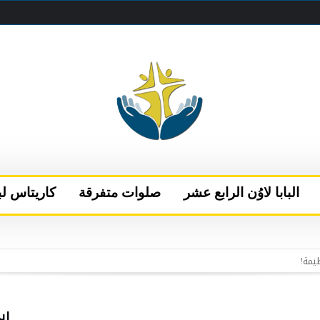
البابا لاوُن الرابع عشر
صلوات متفرقة
كاريتاس لب
 البابا يتحدث إلى قناتَي NBC وتيليموندو الأمريكيتين
إلى نيس
الفاتيكان بعد فترة من الراحة في كاستيل غاندولفو
اب