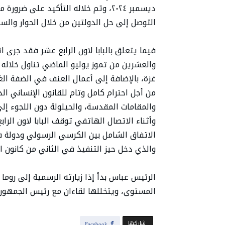
ديسمبر ٢٠٢٤، وتم خلاله التأكيد على 
التوصل إلى حل الدولتين من خلال الحوار والسب
فيما يتعلق بالبابا لاون الرابع عشر فقد جرى
والعشرين من تموز يوليو الماضي تناول خلاله 
غزة، بالإضافة إلى أعمال العنف في الضفة الغر
من أجل احترام كامل وتام للقانون الإنساني ال
والمقامات المقدسة، والحيلولة دون اللجوء إل
وأثناء الاتصال الهاتفي توقف البابا لاون الر
والذي دخل حيز التنفيذ في الثاني من كانون الث
الرئيس عباس بدأ إذا زيارته الرسمية إلى روما
المستوى، ويتخللها لقاءان مع رئيس الجمهورية
‫‫ شاركها‬
Facebook