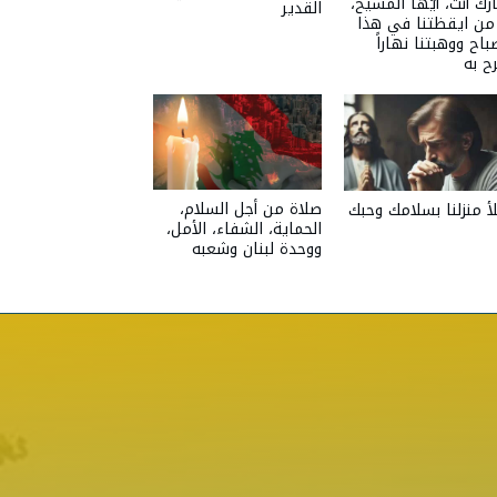
ركٌ أنت، أيّها المسيح،
القدير
 من ايقظتنا في هذا
باح ووهبتنا نهاراً
ح به
صلاة من أجل السلام،
أ منزلنا بسلامك وحبك
الحماية، الشفاء، الأمل،
ووحدة لبنان وشعبه