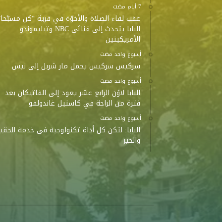
عقب لقاء الصلاة والأخوّة في قرية “كن مسبَّحا”
البابا يتحدث إلى قناتَي NBC وتيليموندو
الأمريكيتين
‫‫‫‏‫أسبوع واحد مضت‬
سركيس سركيس يحمل مار شربل إلى نيس
‫‫‫‏‫أسبوع واحد مضت‬
البابا لاوُن الرابع عشر يعود إلى الفاتيكان بعد
فترة من الراحة في كاستيل غاندولفو
‫‫‫‏‫أسبوع واحد مضت‬
البابا: لتكن كل أداة تكنولوجية في خدمة الحقي
والخير