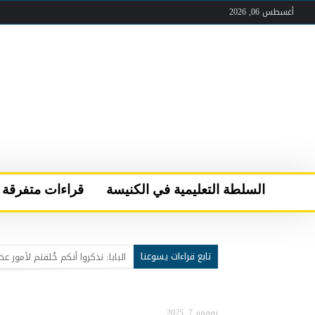
أغسطس 06, 2026
السلطة التعليمية في الكنيسة
قراءات متفرقة
تابع قراءات يسوعنا
عقب لقاء الصلاة والأخوّة في قرية “كن مسبَّحا”
سركيس سركيس يحمل مار شربل 
البابا لاوُن الرابع عشر يعود إلى 
نوفمبر 7, 2025