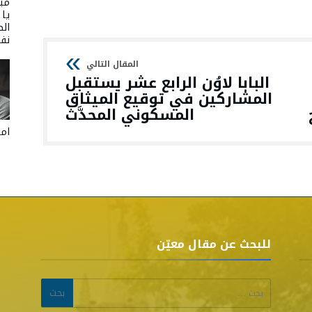
مبا
يا
الص
نفر
البابا لاوُن الرابع عشر يستقبل
المشاركين في توقيع الميثاق
المسكوني المحدَّث
امل
للبحث عن مقال معيّن
البحث عن: