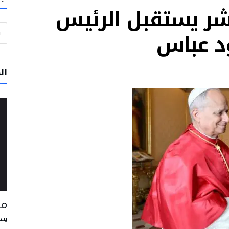
 عشر يستقبل الرئيس
ي خدمة الحقيقة والخير
البحث عن
ن مسبحاً” يوم الأربعاء بحضور البابا لاون الرابع عشر
د عباس
لبرتغال: لا تتوقفوا عن الحلم بعالم يسوده السلام والأخوّة
وار والرجاء
ال
تقود إلى الفرح وتساعد الإنسان على أن يعيش علاقاته مع الآخرين على أفضل وجه
و في بيرو على أن يكونوا رسل محبة وخدمة
مس
يسو