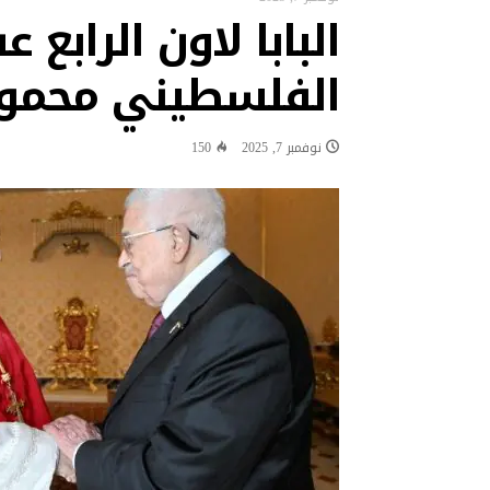
البابا لاون الرابع
البابا: لتكن كل أداة تكنولوجية ف
“نشيد سلام” لقاء تستضيفه قرية “ك
الفلسطيني محمو
البابا في رسالة فيديو إلى شباب ا
البابا: البطريرك الحويك كان رجل الح
نوفمبر 7, 2025
150
البابا يقول إن العلاقة مع الله 
البابا يشجع شبيبة تشوتا وكوتيرف