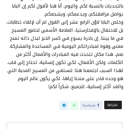
بالتحديات بالنسبة لكم. واليوم، أنا هنا لأقول لكم إن البابا
يواصل مرافقتكم، ويدعمكم، ويشجعكم.
وخلص البابا لاوُن الرابع عشر إلى القول لم آتِ لإلقاء خطابات،
بل للاحتفال بالإفخارستيا، العلامة الأسمى لحضور المسيح
في ما بيننا. إن بادرة يسوع في كسر الخبز لبذل ذاته تمنح
معنى وقوة لمبادراتكم اليومية في المساعدة والمشاركة.
نعم، هذا مكان تتحدث فيه المبادرات والأفعال أكثر من
الكلمات. ولكن الأفعال، لكي تكون إنسانية، تحتاج إلى قلب.
لهذا السبب اجتمعنا هنا: لنستقي من المسيح المحبة التي
هو وحده قادر على منحنا إياها، لكي يكون عالم اليوم
والغد أكثر إنسانية، للجميع. شكراً لكم!
‫‫ شاركها‬
Facebook