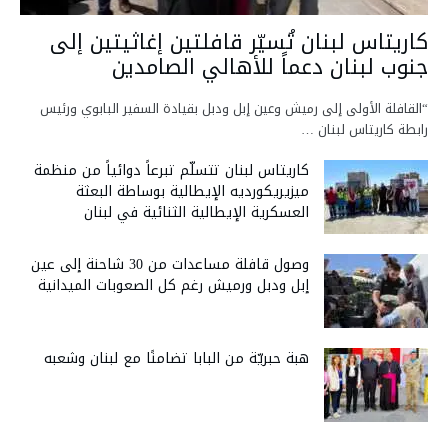
كاريتاس لبنان تُسيّر قافلتين إغاثيتين إلى
جنوب لبنان دعماً للأهالي الصامدين
“القافلة الأولى إلى رميش وعين إبل ودبل بقيادة السفير البابوي ورئيس
رابطة كاريتاس لبنان …
كاريتاس لبنان تتسلّم تبرعاً دوائياً من منظمة
ميزيريكورديه الإيطالية بوساطة البعثة
العسكرية الإيطالية الثنائية في لبنان
وصول قافلة مساعدات من 30 شاحنة إلى عين
إبل ودبل ورميش رغم كل الصعوبات الميدانية
هبة حبريّة من البابا تضامنًا مع لبنان وشعبه