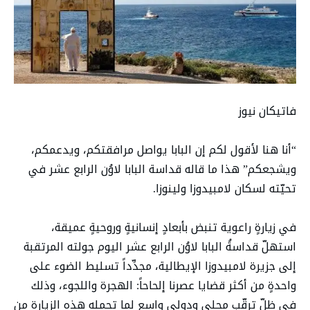
فاتيكان نيوز
“أنا هنا لأقول لكم إن البابا يواصل مرافقتكم، ويدعمكم،
ويشجعكم” هذا ما قاله قداسة البابا لاوُن الرابع عشر في
تحيّته لسكان لامبيدوزا ولينوزا.
في زيارةٍ راعوية تنبض بأبعادٍ إنسانيةٍ وروحيةٍ عميقة،
استهلّ قداسةُ البابا لاوُن الرابع عشر اليوم جولته المرتقبة
إلى جزيرة لامبيدوزا الإيطالية، مجدِّداً تسليط الضوء على
واحدةٍ من أكثر قضايا عصرنا إلحاحاً: الهجرة واللجوء، وذلك
في ظلّ ترقّبٍ محلي ودولي واسع لما تحمله هذه الزيارة من