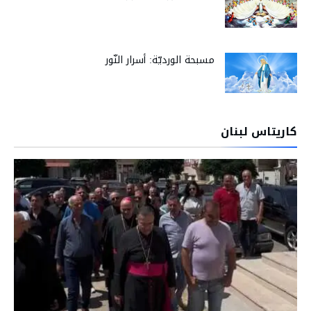
مسبحة الورديّة: أسرار النّور
كاريتاس لبنان