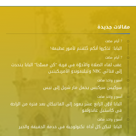
مقالات جديدة
البابا: تذكروا أنكم خُلقتم لأمور عظيمة!
عقب لقاء الصلاة والأخوّة في قرية “كن مسبَّحا” البابا يتحدث
إلى قناتَي NBC وتيليموندو الأمريكيتين
‫‫‫‏‫أسبوع واحد مضت‬
سركيس سركيس يحمل مار شربل إلى نيس
‫‫‫‏‫أسبوع واحد مضت‬
البابا لاوُن الرابع عشر يعود إلى الفاتيكان بعد فترة من الراحة
في كاستيل غاندولفو
‫‫‫‏‫أسبوع واحد مضت‬
البابا: لتكن كل أداة تكنولوجية في خدمة الحقيقة والخير