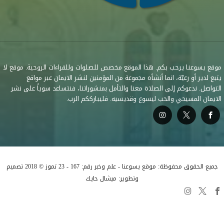
موقع يسوعنا يرحب بكم. هذا الموقع مخصص للصلوات وللقراءات الروحية. موقع لا
يتبع لدير أو رعيّة، انما أنشأه مجموعة من المؤمنين لنشر الايمان عبر مواقع
التواصل. ندعوكم إلى الصلاة معنا والتأمل بمنشوراتنا، فنتساعد سوياً على نشر
الايمان المسيحي والحب ليسوع وقديسيه. فليبارككم الرب.
جميع الحقوق محفوظة: موقع يسوعنا - علم وخبر رقم: 167 - 23 تموز © 2018 تصميم
وتطوير: ميشال حايك
السلطة التعليمية في الكنيسة
قراءات متفرقة
البابا لاوُن الرابع عشر
صلوات متفرقة
كاريتاس لبنان
إدعم منصّة يسوعنا
أخبار الكنيسة