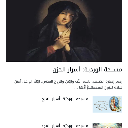
مسبحة الورديّة: أسرار الحزن
رسم إشارة الصليب: باسم الآب والإبن والروح القدس، الإلهُ الواحِد، آمين.
صلاة للرّوح القدسهلمَّ أيُّها …
مسبحة الورديّة: أسرار الفرح
مسبحة الورديّة: أسرار المجد