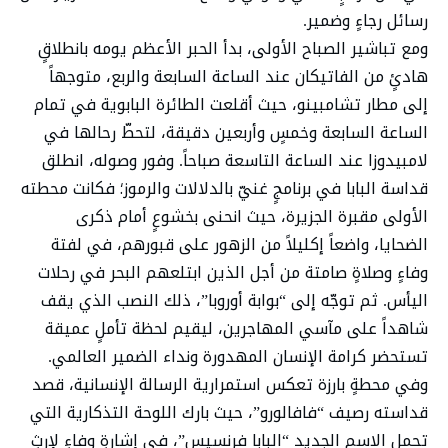
رسائل رجاءٍ وضمير.
ومع تباشير الصباح الأولى، بدأ الحبر الأعظم يومه بانطلاقٍ
هادئٍ من الفاتيكان عند الساعة السابعة والربع، متوجهاً
إلى مطار تشامبينو، حيث أقلعت الطائرة البابوية في تمام
الساعة السابعة وخمسٍ وأربعين دقيقة، لتحطّ رحالها في
لامبيدوزا عند الساعة التاسعة صباحاً. وفور وصوله، انطلق
قداسة البابا في برنامجٍ غنيّ بالدلالات والرموز؛ فكانت محطته
الأولى مقبرة الجزيرة، حيث انحنى بخشوعٍ أمام ذكرى
الضحايا، واضعاً إكليلاً من الزهور على قبورهم، في لفتة
وفاءٍ وصلاةٍ صامتة من أجل الذين ابتلعهم البحر في رحلات
اليأس. ثم توجّه إلى “بوابة أوروبا”، ذلك النصب الذي يقف
شاهداً على مآسي المهاجرين، ليقيم لحظة تأملٍ عميقة
تستحضر كرامة الإنسان المهدورة ونداء الضمير العالمي.
وفي محطةٍ بارزة تعكس استمرارية الرسالة الإنسانية، قصد
قداسته رصيف “فافالورو”، حيث بارك اللوحة التذكارية التي
تحمل الاسم الجديد “البابا فرنسيس”، في إشارةٍ وفاءٍ لإرثٍ