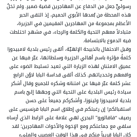
رسوليٍّ جعل من الدفاع عن المهاجرين قضية ضمير. ولم تخلُ
هذه المحطة من بُعدها الأبوي الحميم، إذ التقى الحبر
الأعظم بمجموعة من المهاجرين المقيمين في الجزيرة،
متبادلاً معهم التحية والكلمة والرجاء، في مشهدٍ اختلطت
فيه الدموع بالابتسامة.
وقبل الاحتفال بالذبيحة الإلهيّة، ألقى رئيس بلدية لامبيدوزا
كلمةً مؤثرة باسم أهالي الجزيرة وسلطاتها، عبّر فيها عن
عميق الامتنان لهذه الزيارة التي تعيد تسليط الضوء على
واقعهم وتحدياتهم. كذلك ألقى قداسة البابا لاوُن الرابع
عشر كلمة عبّر فيها عن امتنانه وشكره للجميع وقال أشكر
سيادة رئيس البلدية على التحية التي وجهها إليّ باسم
بلدية لامبيدوزا ولينوزا، وأشكركم جميعاً على حسن
استقبالكم! إن رغبتكم في إطلاق اسم البابا فرنسيس على
رصيف “فافالورو” البحري لهي علامة على الرابط الذي أرساه
سلفي مع جماعتكم ومع الإخوة والأخوات المهاجرين؛ لقد
كان البابا قريباً منكم في هذا الوقت العصيب والمليء