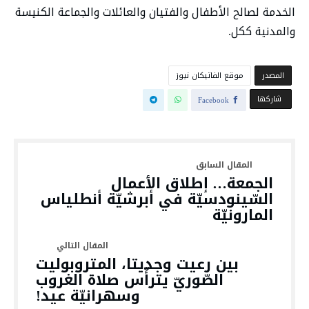
الخدمة لصالح الأطفال والفتيان والعائلات والجماعة الكنيسة
والمدنية ككل.
‫المصدر‬
موقع الفاتيكان نيوز
‫‫ شاركها‬
Facebook
الجمعة… إطلاق الأعمال
السّينودسيّة في أبرشيّة أنطلياس
المارونيّة
بين رعيت وجديتا، المتروبوليت
الصّوريّ يترأّس صلاة الغروب
وسهرانيّة عيد!