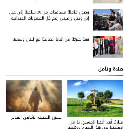
وصول قافلة مساعدات من 30 شاحنة إلى عين
إبل ودبل ورميش رغم كل الصعوبات الميدانية
هبة حبريّة من البابا تضامنًا مع لبنان وشعبه
صلاة وتأمل
يسوع الطبيب الشافي القدير
مباركٌ أنت، أيّها المسيح، يا من
ايقظتنا في هذا الصباح ووهبتنا