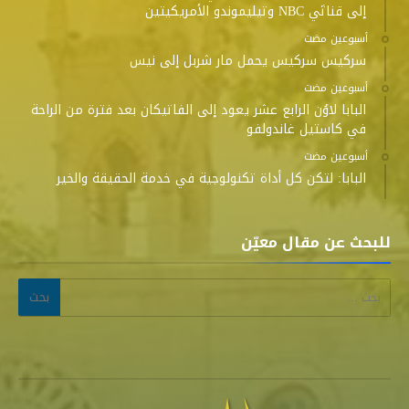
إلى قناتَي NBC وتيليموندو الأمريكيتين
‫‫‫‏‫أسبوعين مضت‬
سركيس سركيس يحمل مار شربل إلى نيس
‫‫‫‏‫أسبوعين مضت‬
البابا لاوُن الرابع عشر يعود إلى الفاتيكان بعد فترة من الراحة
في كاستيل غاندولفو
‫‫‫‏‫أسبوعين مضت‬
البابا: لتكن كل أداة تكنولوجية في خدمة الحقيقة والخير
للبحث عن مقال معيّن
البحث عن: