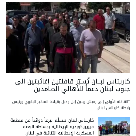
كاريتاس لبنان تُسيّر قافلتين إغاثيتين إلى
جنوب لبنان دعماً للأهالي الصامدين
“القافلة الأولى إلى رميش وعين إبل ودبل بقيادة السفير البابوي ورئيس
رابطة كاريتاس لبنان …
كاريتاس لبنان تتسلّم تبرعاً دوائياً من منظمة
ميزيريكورديه الإيطالية بوساطة البعثة
العسكرية الإيطالية الثنائية في لبنان