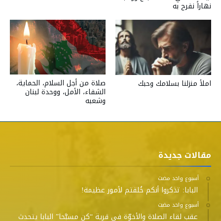
نهاراً نفرح به
صلاة من أجل السلام، الحماية،
املأ منزلنا بسلامك وحبك
الشفاء، الأمل، ووحدة لبنان
وشعبه
مقالات جديدة
‫‫‫‏‫أسبوع واحد مضت‬
البابا: تذكروا أنكم خُلقتم لأمور عظيمة!
‫‫‫‏‫أسبوع واحد مضت‬
عقب لقاء الصلاة والأخوّة في قرية “كن مسبَّحا” البابا يتحدث