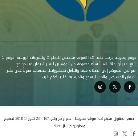
موقع يسوعنا يرحب بكم. هذا الموقع مخصص للصلوات وللقراءات الروحية. موقع لا
يتبع لدير أو رعيّة، انما أنشأه مجموعة من المؤمنين لنشر الايمان عبر مواقع
التواصل. ندعوكم إلى الصلاة معنا والتأمل بمنشوراتنا، فنتساعد سوياً على نشر
الايمان المسيحي والحب ليسوع وقديسيه. فليبارككم الرب.
جميع الحقوق محفوظة: موقع يسوعنا - علم وخبر رقم: 167 - 23 تموز © 2018 تصميم
وتطوير: ميشال حايك