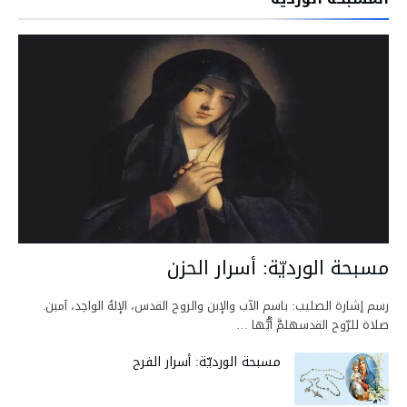
مسبحة الورديّة: أسرار الحزن
رسم إشارة الصليب: باسم الآب والإبن والروح القدس، الإلهُ الواحِد، آمين.
صلاة للرّوح القدسهلمَّ أيُّها …
مسبحة الورديّة: أسرار الفرح