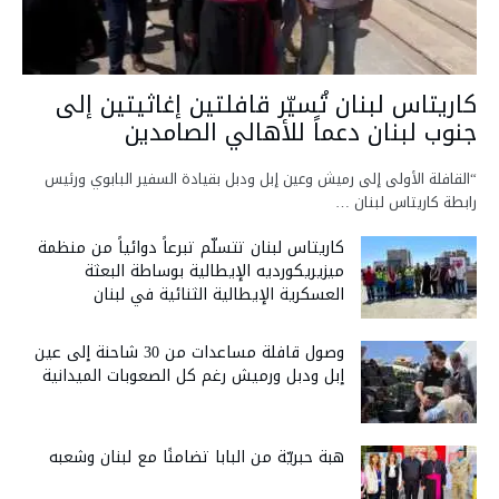
كاريتاس لبنان تُسيّر قافلتين إغاثيتين إلى
جنوب لبنان دعماً للأهالي الصامدين
“القافلة الأولى إلى رميش وعين إبل ودبل بقيادة السفير البابوي ورئيس
رابطة كاريتاس لبنان …
كاريتاس لبنان تتسلّم تبرعاً دوائياً من منظمة
ميزيريكورديه الإيطالية بوساطة البعثة
العسكرية الإيطالية الثنائية في لبنان
وصول قافلة مساعدات من 30 شاحنة إلى عين
إبل ودبل ورميش رغم كل الصعوبات الميدانية
هبة حبريّة من البابا تضامنًا مع لبنان وشعبه