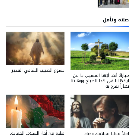
صلاة وتأمل
يسوع الطبيب الشافي القدير
مباركٌ أنت، أيّها المسيح، يا من
ايقظتنا في هذا الصباح ووهبتنا
نهاراً نفرح به
صلاة من أجل السلام، الحماية،
املأ منزلنا بسلامك وحبك