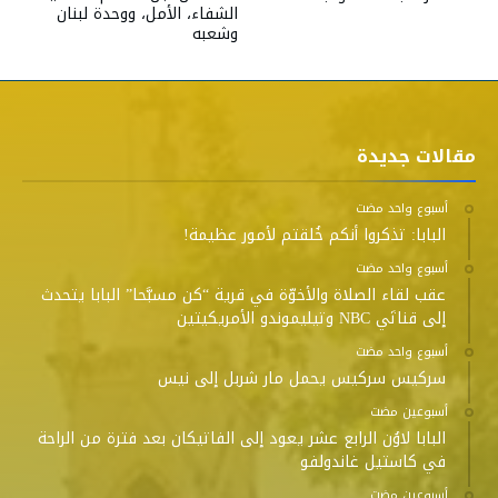
الشفاء، الأمل، ووحدة لبنان
وشعبه
مقالات جديدة
‫‫‫‏‫أسبوع واحد مضت‬
البابا: تذكروا أنكم خُلقتم لأمور عظيمة!
‫‫‫‏‫أسبوع واحد مضت‬
عقب لقاء الصلاة والأخوّة في قرية “كن مسبَّحا” البابا يتحدث
إلى قناتَي NBC وتيليموندو الأمريكيتين
‫‫‫‏‫أسبوع واحد مضت‬
سركيس سركيس يحمل مار شربل إلى نيس
‫‫‫‏‫أسبوعين مضت‬
البابا لاوُن الرابع عشر يعود إلى الفاتيكان بعد فترة من الراحة
في كاستيل غاندولفو
‫‫‫‏‫أسبوعين مضت‬