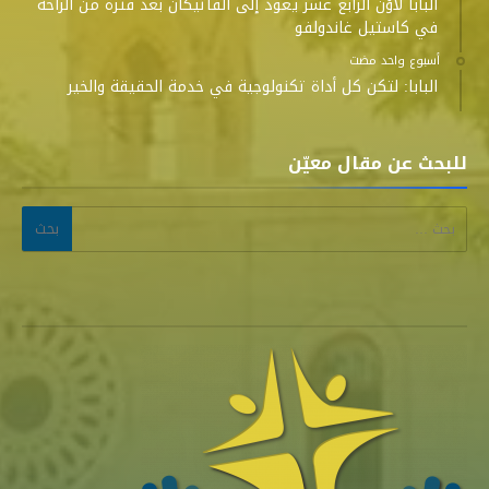
البابا لاوُن الرابع عشر يعود إلى الفاتيكان بعد فترة من الراحة
في كاستيل غاندولفو
‫‫‫‏‫أسبوع واحد مضت‬
البابا: لتكن كل أداة تكنولوجية في خدمة الحقيقة والخير
للبحث عن مقال معيّن
البحث عن: