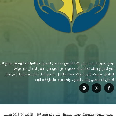
موقع يسوعنا يرحب بكم. هذا الموقع مخصص للصلوات وللقراءات الروحية. موقع لا
يتبع لدير أو رعيّة، انما أنشأه مجموعة من المؤمنين لنشر الايمان عبر مواقع
التواصل. ندعوكم إلى الصلاة معنا والتأمل بمنشوراتنا، فنتساعد سوياً على نشر
الايمان المسيحي والحب ليسوع وقديسيه. فليبارككم الرب.
جميع الحقوق محفوظة: موقع يسوعنا - علم وخبر رقم: 167 - 23 تموز © 2018 تصميم