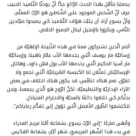
يجعلنا نتأمّل بهذا الحدث الرّائع جدًّا أنّ يوحنّا التّلميذ الحبيب
عرف أنّ الشّخص الموجود على الشّاطئ هو الرّبّ المعلّم،
وأنّ يسوع أراد أن يثبّت هؤلاء التّلاميذ كي يصبحوا صيّادين
للنّاس، ويكرزوا بالإنجيل لينال الجميع الخلاص.
أنتم الّذين تشتركون معنا في هذه الذّبيحة الإلهيّة من
إرساليّة مار يوسف الّتي يخدمها الأب عمّار باهينا، وإرساليّة
مار أسيا الحكيم الّتي يخدمها الأب بول قسّ داود، وهاتان
الإرساليّتان تمثّلان لنا الكنيسة السّريانيّة الّتي تجمع ولا
تفرّق. نعم هناك تنافُس، قد يكون هناك اختلاف في بعض
الآراء الإداريّة والتنظيميّة، لكنّ الرّوح هو الّذي يجمعنا، ونحن
نحثّكم كي تلتقوا دائمًا بالمحبّة والاحترام المتبادَل
لتكتشفوا الطّرق الأفضل الّتي تؤول إلى تقدُّم رعاياكم”.
وأنهى ضارعًا “إلى الرّبّ يسوع، بشفاعة أمّنا مريم العذراء
في بدء هذا الشّهر المريميّ، شهر أيّار، بشفاعة القدّيس