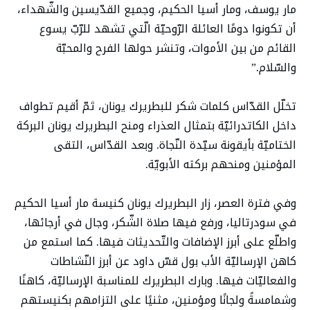
مار يوسف، ومار أسيا الحكيم، وجميع القدّيسين والشّهداء،
أن تكونوا دومًا العائلة الرّوحيّة الّتي تشهد للرّبّ يسوع
القائم من بين الأموات، وتنشر حولها الفرح والمحبّة
والسّلام.”
تخلّل القدّاس كلمات شكر للبطريرك يونان، ثمّ أقيم تطواف
داخل الكاتدرائيّة بتمثال العذراء ومنح البطريرك يونان البركة
الختاميّة بأيقونة سيّدة النّجاة. وبعد القدّاس، التقى
المؤمنين ومنحهم بركته الأبويّة.
وفي فترة العصر، زار البطريرك يونان كنيسة مار أسيا الحكيم
في سودرتاليا، ورفع فيها صلاة الشّكر، وجال في أرجائها،
واطلّع على أبرز الإضافات والتّحديثات فيها. كما استمع من
كاهن الإرساليّة الأب بول قسّ داود عن أبرز النّشاطات
والفعاليّات فيها. وبارك البطريرك للمناسبة الإرساليّة، كاهنًا
وشمامسةً ولجانًا ومؤمنين، مثنيًا على التزامهم بكنيستهم