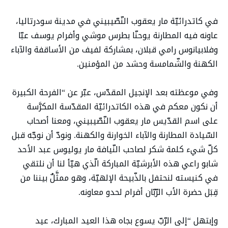
في كاتدرائيّة مار يعقوب النّصّيبيني في مدينة سودرتاليا،
عاونه فيه المطارنة يوحنّا بطرس موشي وأفرام يوسف عبّا
وفلابيانوس رامي قبلان، بمشاركة لفيف من الأساقفة والآباء
الكهنة والشّمامسة وحشد من المؤمنين.
وفي موعظته بعد الإنجيل المقدّس، عبّر عن “الفرحة الكبيرة
أن نكون معكم في هذه الكاتدرائيّة المقدّسة المكرَّسة
على اسم القدّيس مار يعقوب النّصّيبيني، ومعنا أصحاب
السّيادة المطارنة والآباء الخوارنة والكهنة. ونودّ أن نوجّه قبل
كلّ شيء كلمة شكر لصاحب النّيافة مار يوليوس عبد الأحد
شابو راعي هذه الأبرشيّة المباركة الّذي هيّأ لنا أن نلتقي
في كنيسته لنحتفل بالذّبيحة الإلهيّة، وهو ممثَّلٌ بيننا من
قِبَل حضرة الأب الرّبّان أفرام لحدو معاونه.
وإبتهل “إلى الرّبّ يسوع بجاه هذا العيد المبارك، عيد