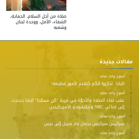
صلاة من أجل السلام، الحماية،
الشفاء، الأمل، ووحدة لبنان
وشعبه
مقالات جديدة
‫‫‫‏‫أسبوع واحد مضت‬
البابا: تذكروا أنكم خُلقتم لأمور عظيمة!
‫‫‫‏‫أسبوع واحد مضت‬
عقب لقاء الصلاة والأخوّة في قرية “كن مسبَّحا” البابا يتحدث
إلى قناتَي NBC وتيليموندو الأمريكيتين
‫‫‫‏‫أسبوع واحد مضت‬
سركيس سركيس يحمل مار شربل إلى نيس
‫‫‫‏‫أسبوع واحد مضت‬