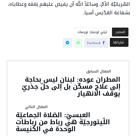
السّريانيّة الأمّ، وسائلاً الله أن يفيض عليهم نِعَمَه وعطاياه،
بشفاعة القدّيس أسيا.
‫المصدر‬
تيلي لوميار/ نورسات
‫‫ شاركها‬
Facebook
المطران عوده: لبنان ليس بحاجة
إلى علاج مسكّن بل إلى حلّ جذريّ
يوقف الانهيار
العبسيّ: الصّلاة الجماعيّة
اللّيتورجيّة هي رباط من رباطات
الوحدة في الكنيسة