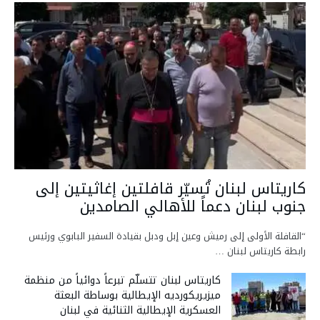
كاريتاس لبنان تُسيّر قافلتين إغاثيتين إلى
جنوب لبنان دعماً للأهالي الصامدين
“القافلة الأولى إلى رميش وعين إبل ودبل بقيادة السفير البابوي ورئيس
رابطة كاريتاس لبنان …
كاريتاس لبنان تتسلّم تبرعاً دوائياً من منظمة
ميزيريكورديه الإيطالية بوساطة البعثة
العسكرية الإيطالية الثنائية في لبنان