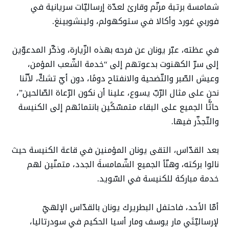
شمامسة برتبة مرنّم وقارئ لعدّة إرساليّات سريانية في
فوربي غورد وأكالا في ستوكهولم، ولينشوبينغ.
في عظته، عبّر يونان عن فرحه بهذه الزّيارة، وذكّر المدعوّين
إلى سرّ الكهنوت بدعوتهم إلى “خدمة الشّعب المؤمن،
وعيش الصّبر والتّضحية والانفتاح دومًا، دون أيّ تشكٍّ، لأنّنا
نحن على مثال الرّبّ يسوع، علينا أن نكون الرّعاة الصّالحين”،
حاثًّا الجميع على البقاء متمسّكًين بانتمائهم إلى الكنيسة
والتّجذّر فيها.
بعد القدّاس، التقى يونان المؤمنين في قاعة الكنيسة حيث
نالوا بركته، وهنّأ الجميع الشّمامسةَ الجدد، متمنّين لهم
خدمة مباركة للكنيسة في السّويد.
أمّا الأحد، فاحتفل البطريرك يونان بالقدّاس الإلهيّ
لإرساليّتَي مار يوسف ومار أسيا الحكيم في سودرتاليا،