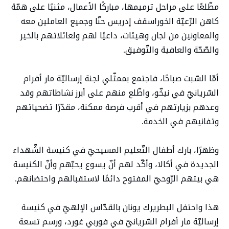
مطّلعًا على مراحل ترميمها، مباركًا الأعمال، مثنيًا على همّة
كاهن الرّعيّة الخوراسقف إدريس حنّا وجميع العاملين معه
والمعاونين من لجان وهيئات، داعيًا لهم ولعائلاتهم بالخير
والصّحّة والعافية والتّوفيق.
‎أمّا السّبت صباحًا، فاجتمع بممثّلي لجنة إرساليّة مار أفرام
السّريانيّ في نيخّو، واطّلع منهم على أبرز نشاطاتهم وقد
وعدهم بزيارتهم في أقرب فرصة ممكنة، مقدّرًا تضحياتهم
وتفانيهم في الخدمة.
وظهرًا، بارك أطفال التّعليم المسيحيّ في كنيسة الشّهداء
الجديدة في أكالا، وأكّد لهم أنّ يسوع يحبّهم وأنّ الكنيسة
هي بيتهم الرّوحيّ المفتوح دائمًا لاستقبالهم واحتضانهم.
هذا واحتفل البطريرك يونان بالقدّاس الإلهيّ في كنيسة
إرساليّة مار أفرام السّريانيّ في فوربي غورد، ورسم تسعة