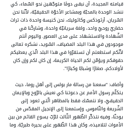
قيامته المجيدة، أن نبقى دومًا متوجّهين نحو السّماء، كي
ننشد الوحدة بالمحبّة وبمشاعر الأخوّة الحقيقيّة، لأنّنا نحن
السّريان، أرثوذكس وكاثوليك، نحن كنيسة واحدة ذات تراث
حضاريّ روحيّ واحد، ولغة سريانيّة واحدة، وشاركْنا في
الشّهادة والاستشهاد على مدى العصور. واليوم أنتم
موجودون في هذا البلد المضياف، السّويد، نشكره تعالى
لأنّكم استطعتم أن تستقرّوا في هذا البلد الّذي يعطيكم
حقوقكم ويؤمّن لكم الحياة الكريمة، إن كان لكم وإن كان
لأولادكم، صغارًا وشبابًا وكبارًا”.
وأضاف: “سمعنا من رسالة مار بولس إلى أهل روما، حيث
يتكلّم رسول الأمم عن دعوتنا كي نعيش بالرّوح وبالإيمان
الحقيقيّ، ولا نتمسّك فقط بالمظاهر الّتي تعود إلى
الشّريعة والنّاموس. وإستمعنا إلى الإنجيل المقدّس من
يوحنّا، وفيه نتذكّر الظّهور الثّالث للرّبّ يسوع القائم من بين
الأموات لتلاميذه، وكان هذا الظّهور على بحيرة طبريّة. وما