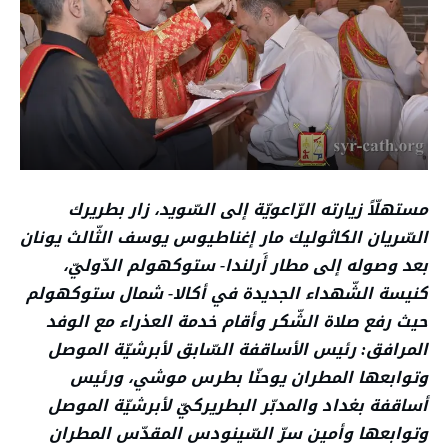
مستهلّاً زيارته الرّاعويّة إلى السّويد، زار بطريرك
السّريان الكاثوليك مار إغناطيوس يوسف الثّالث يونان
بعد وصوله إلى مطار أَرلندا- ستوكهولم الدّوليّ،
كنيسة الشّهداء الجديدة في أكالا- شمال ستوكهولم
حيث رفع صلاة الشّكر وأقام خدمة العذراء مع الوفد
المرافق: رئيس الأساقفة السّابق لأبرشيّة الموصل
وتوابعها المطران يوحنّا بطرس موشي، ورئيس
أساقفة بغداد والمدبّر البطريركيّ لأبرشيّة الموصل
وتوابعها وأمين سرّ السّينودس المقدّس المطران