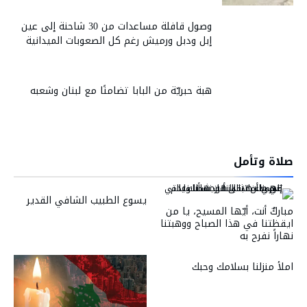
وصول قافلة مساعدات من 30 شاحنة إلى عين
إبل ودبل ورميش رغم كل الصعوبات الميدانية
هبة حبريّة من البابا تضامنًا مع لبنان وشعبه
صلاة وتأمل
يسوع الطبيب الشافي القدير
مباركٌ أنت، أيّها المسيح، يا من
ايقظتنا في هذا الصباح ووهبتنا
نهاراً نفرح به
املأ منزلنا بسلامك وحبك