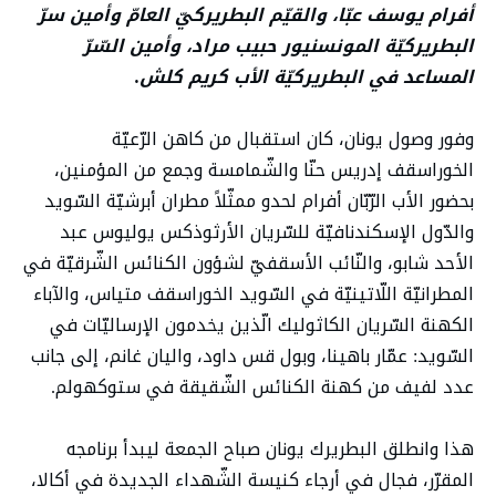
أفرام يوسف عبّا، والقيّم البطريركيّ العامّ وأمين سرّ
البطريركيّة المونسنيور حبيب مراد، وأمين السّرّ
المساعد في البطريركيّة الأب كريم كلش.
وفور وصول يونان، كان استقبال من كاهن الرّعيّة
الخوراسقف إدريس حنّا والشّمامسة وجمع من المؤمنين،
بحضور الأب الرّبّان أفرام لحدو ممثّلاً مطران أبرشيّة السّويد
والدّول الإسكندنافيّة للسّريان الأرثوذكس يوليوس عبد
الأحد شابو، والنّائب الأسقفيّ لشؤون الكنائس الشّرقيّة في
المطرانيّة اللّاتينيّة في السّويد الخوراسقف متياس، والآباء
الكهنة السّريان الكاثوليك الّذين يخدمون الإرساليّات في
السّويد: عمّار باهينا، وبول قس داود، واليان غانم، إلى جانب
عدد لفيف من كهنة الكنائس الشّقيقة في ستوكهولم.
هذا وانطلق البطريرك يونان صباح الجمعة ليبدأ برنامجه
المقرّر، فجال في أرجاء كنيسة الشّهداء الجديدة في أكالا،