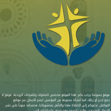
موقع يسوعنا يرحب بكم. هذا الموقع مخصص للصلوات وللقراءات الروحية. موقع لا
يتبع لدير أو رعيّة، انما أنشأه مجموعة من المؤمنين لنشر الايمان عبر مواقع
التواصل. ندعوكم إلى الصلاة معنا والتأمل بمنشوراتنا، فنتساعد سوياً على نشر
الايمان المسيحي والحب ليسوع وقديسيه. فليبارككم الرب.