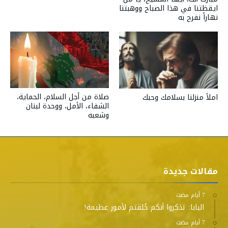
ايقظتنا في هذا الصباح ووهبتنا
نهاراً نفرح به
صلاة من أجل السلام، الحماية،
املأ منزلنا بسلامك وحبك
الشفاء، الأمل، ووحدة لبنان
وشعبه
مقالات جديدة
البابا: تذكروا أنكم خُلقتم لأمور عظيمة!