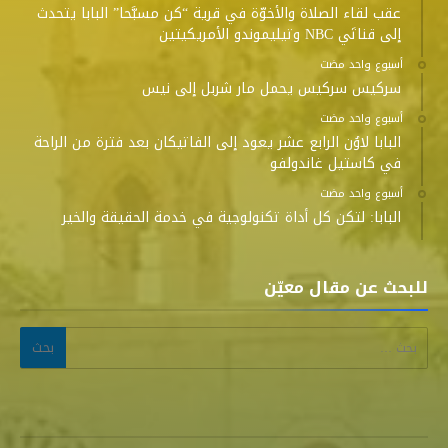
عقب لقاء الصلاة والأخوّة في قرية “كن مسبَّحا” البابا يتحدث
إلى قناتَي NBC وتيليموندو الأمريكيتين
‫‫‫‏‫أسبوع واحد مضت‬
سركيس سركيس يحمل مار شربل إلى نيس
‫‫‫‏‫أسبوع واحد مضت‬
البابا لاوُن الرابع عشر يعود إلى الفاتيكان بعد فترة من الراحة
في كاستيل غاندولفو
‫‫‫‏‫أسبوع واحد مضت‬
البابا: لتكن كل أداة تكنولوجية في خدمة الحقيقة والخير
للبحث عن مقال معيّن
البحث عن: