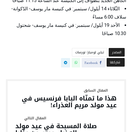
الكاهن الجديد بتطواف إلى الكنيسة عند السّاعة 11.15 صباحًا
الثّلاثاء 14 أيلول/ سبتمبر: في كنيسة مار يوسف- الدّكوانة-
سلاف 6.00 مساءً
الأحد 19 أيلول/ سبتمبر: في كنيسة مار يوسف- شحتول
10.30 صباحًا
‫المصدر‬
تيلي لوميار/ نورسات
‫‫ شاركها‬
Facebook
هذا ما تمنّاه البابا فرنسيس في
عيد مولد مريم العذراء!
صلاة المسبحة في عيد مولد