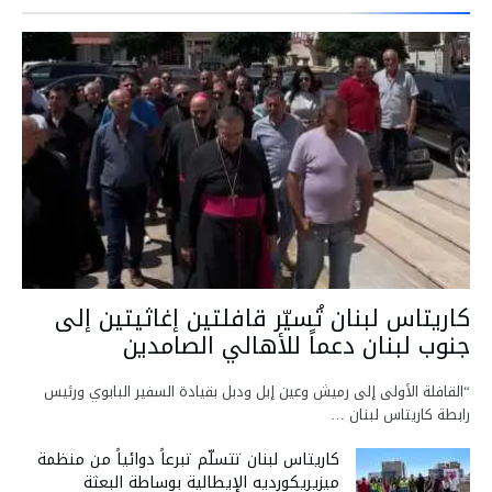
كاريتاس لبنان تُسيّر قافلتين إغاثيتين إلى
جنوب لبنان دعماً للأهالي الصامدين
“القافلة الأولى إلى رميش وعين إبل ودبل بقيادة السفير البابوي ورئيس
رابطة كاريتاس لبنان …
كاريتاس لبنان تتسلّم تبرعاً دوائياً من منظمة
ميزيريكورديه الإيطالية بوساطة البعثة