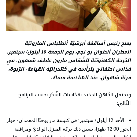
يمنح رئيس أساقفة أبرشيّة أنطلياس المارونيّة
المطران أنطوان بو نجم، يوم الجمعة 10 أيلول/ سبتمبر،
الدّرجة الكهنوتيّة للشّمّاس مارون عاطف شمعون، في
قدّاس احتفاليّ يترأّسه في كاتدرائيّة القيامة- الرّبوة،
قرنة شهوان، عند السّادسة مساءً
.
ويحتفل الكاهن الجديد بقدّاسات الشّكر بحسب البرنامج
التّالي:
الأحد 12 أيلول/ سبتمبر: في كنيسة مار يوحنّا المعمدان- جوار
الحور 12.00 ظهرًا، يسبق ذلك بركة المنزل الوالديّ ومرافقة