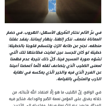
في عزّ الألم نختار الطّريق الأسهل: الهروب. في خضمّ
المعاناة نضعف، ننكر إلهنا، ينهار إيماننا، يفقد عقلنا
منطقه، نجنح عن طاعة الرّبّ وتتسمّم قلوبنا بالخطيئة؛
خطيئة لو كان للجسد عين لعاينت فظاعتها تلك الّتي
تشوّه صورة المسيح فينا. كلّ ذلك نتيجة عدم فهمنا
لمعنى الصّليب الّذي يتضاعف ثقله كلّما أغمضنا أعيننا
عن الفرح الّذي فيه والخير الّذي يعكسه في نهاية
الدّرب والمتجلّي بالقيامة.
في الواقع، إنّ الصّليب ما هو إلّا افتقاد الله لأبنائه، من
خلاله يغدق على المؤمن نعمة الصّبر والوداعة، فتكبر فيه
المحبّة، وتبعد عنه الدّينونة وينقل مفاعيله إلى الآخرين