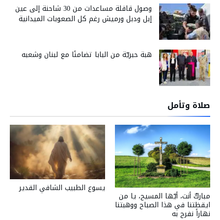
وصول قافلة مساعدات من 30 شاحنة إلى عين
إبل ودبل ورميش رغم كل الصعوبات الميدانية
هبة حبريّة من البابا تضامنًا مع لبنان وشعبه
صلاة وتأمل
يسوع الطبيب الشافي القدير
مباركٌ أنت، أيّها المسيح، يا من
ايقظتنا في هذا الصباح ووهبتنا
نهاراً نفرح به