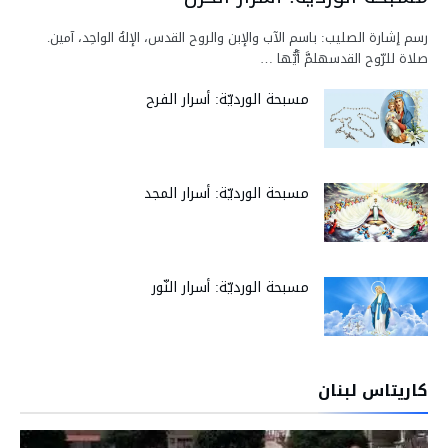
رسم إشارة الصليب: باسم الآب والإبن والروح القدس، الإلهُ الواحِد، آمين.
صلاة للرّوح القدسهلمَّ أيُّها …
مسبحة الورديّة: أسرار الفرح
مسبحة الورديّة: أسرار المجد
مسبحة الورديّة: أسرار النّور
كاريتاس لبنان