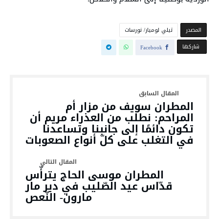
‫المصدر‬
تيلي لوميار/ نورسات
‫‫ شاركها‬
Facebook
المطران سويف من مزار أم
المراحم: نطلب من العذراء مريم أن
تكون دائمًا إلى جانبنا وتساعدنا
في التغلب على كلّ أنواع الصعوبات
المطران موسى الحاج يترأّس
قدّاس عيد الصّليب في دير مار
مارون- النّعص