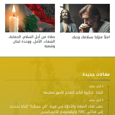
صلاة من أجل السلام، الحماية،
املأ منزلنا بسلامك وحبك
الشفاء، الأمل، ووحدة لبنان
وشعبه
مقالات جديدة
البابا: تذكروا أنكم خُلقتم لأمور عظيمة!
عقب لقاء الصلاة والأخوّة في قرية “كن مسبَّحا” البابا يتحدث
إلى قناتَي NBC وتيليموندو الأمريكيتين