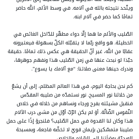
ويتّحد نتيجته بالله في آلامه. في وسط الألم، الله حاضر
تمامًا كما حضر في آلام ابنه.
الصّليب والألم ما هما إلّا دواء مطهّر للدّاخل الغائص في
الخطيئة. هو واقع ربّما لا يتقبّله الكلّ بسهولة فيعتبرونه
عقابًا من الله، غير أنّ الحقيقة هي عكس ذلك تمامًا. حقيقة
حبّذا لو نبحث عنها في زمن الصّليب هذا ونفهم جوهرها،
وندرك حينها معنى صلاتنا: “مع آلامك يا يسوع”.
كم نحن بحاجة اليوم، في هذا العالم المظلم، إلى أن يشعّ
من خلالنا نور المسيح. نور نستمدّه من صليبه المقدّس
فنقبل مشيئته بفرح ورجاء ونساهم من خلاله في خلاص
النّفوس الضّالّة. أوَ لم يكن الرّبّ أوّل من مشى درب الآلام
هذا وكان لنا القدوة في حمل الصّليب؟ فلنجرؤ إذًا على حمل
صليبنا متمسّكين بإيمان قويّ لا تخضّه فاجعة، وبمسبحة
الورديّة بوصَلَتِنا إلى السّلام والخلاص.