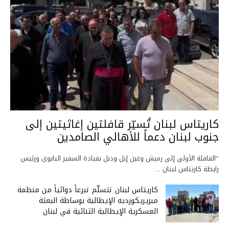
كاريتاس لبنان تُسيّر قافلتين إغاثيتين إلى
جنوب لبنان دعماً للأهالي الصامدين
“القافلة الأولى إلى رميش وعين إبل ودبل بقيادة السفير البابوي ورئيس
رابطة كاريتاس لبنان …
كاريتاس لبنان تتسلّم تبرعاً دوائياً من منظمة
ميزيريكورديه الإيطالية بوساطة البعثة
العسكرية الإيطالية الثنائية في لبنان