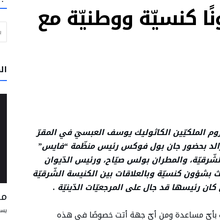
ا كنسيّة ووطنيّة مع
ي خدمة الحقيقة والخير
البحث عن
ن مسبحاً” يوم الأربعاء بحضور البابا لاون الرابع عشر
لبرتغال: لا تتوقفوا عن الحلم بعالم يسوده السلام والأخوّة
وار والرجاء
ال
تقود إلى الفرح وتساعد الإنسان على أن يعيش علاقاته مع الآخرين على أفضل وجه
و في بيرو على أن يكونوا رسل محبة وخدمة
وم الملكيّين الكاثوليك يوسف العبسيّ في المقرّ
جيرالد بحضور جان بول فوكس رئيس منظّمة “فايس”
الشّرقيّة، والمطران بولس صيّاح، ورئيس الدّيوان
حث بشؤون كنسيّة وبالعلاقات بين الكنيسة الشّرقيّة
كان رئيسها قد جال على المرجعيّات الدّينيّة
.
مس
يسو
ب بأيّ مساعدة ومن أيّ جهة أتت خصوصًا في هذه