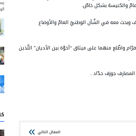
رسم
عامّ والكنيسة بشكل خاصّ.
الو
اف وبحث معه في الشّأن الوطنيّ العامّ والأوضاع
ّام واطّلع منهما على ميثاق “أخوّة بين الأديان” اللّذين
المصارف جوزف حدّاد .
كا