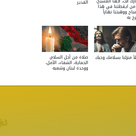
ركٌ أنت، أيّها المسيح،
القدير
 من ايقظتنا في هذا
باح ووهبتنا نهاراً
ح به
صلاة من أجل السلام،
أ منزلنا بسلامك وحبك
الحماية، الشفاء، الأمل،
ووحدة لبنان وشعبه