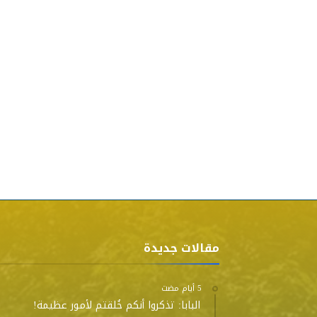
مقالات جديدة
البابا: تذكروا أنكم خُلقتم لأمور عظيمة!