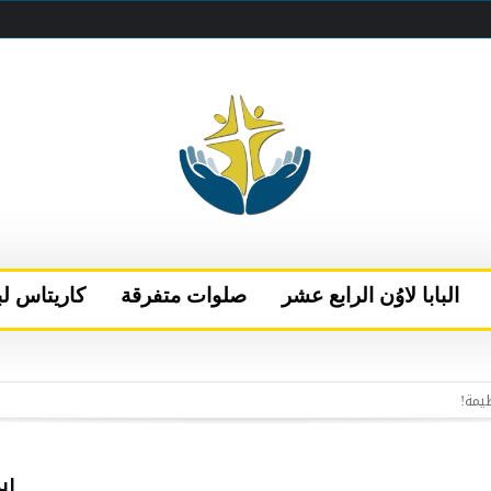
البابا لاوُن الرابع عشر
صلوات متفرقة
كاريتاس لب
 البابا يتحدث إلى قناتَي NBC وتيليموندو الأمريكيتين
إلى نيس
الفاتيكان بعد فترة من الراحة في كاستيل غاندولفو
اب