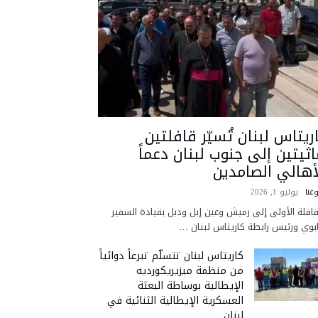
ريتاس لبنان تُسيّر قافلتين
اثيتين إلى جنوب لبنان دعماً
أهالي الصامدين
عنا
يوليو 1, 2026
قافلة الأولى إلى رميش وعين إبل ودبل بقيادة السفير
ابوي ورئيس رابطة كاريتاس لبنان …
كاريتاس لبنان تتسلّم تبرعاً دوائياً
من منظمة ميزيريكورديه
الإيطالية بوساطة البعثة
العسكرية الإيطالية الثنائية في
لبنان