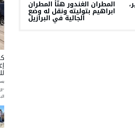
،
المطران الغندور هنّأ المطران
ابراهيم بتوليته ونقل له وضع
الجالية في البرازيل
كا
إغ
لل
يسو
“ال
الب