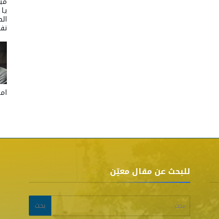
مبا
يا
الص
نفر
امل
للبحث عن مقال معيّن
البحث عن: