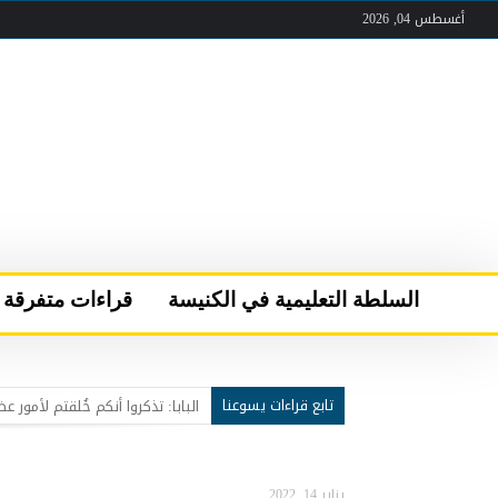
أغسطس 04, 2026
السلطة التعليمية في الكنيسة
قراءات متفرقة
تابع قراءات يسوعنا
عقب لقاء الصلاة والأخوّة في قرية “كن مسبَّحا”
سركيس سركيس يحمل مار شربل 
البابا لاوُن الرابع عشر يعود إلى 
يناير 14, 2022