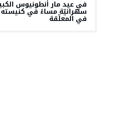
في عيد مار أنطونيوس الكبير
سهرانيّة مساءً في كنيسته
في المعلّقة