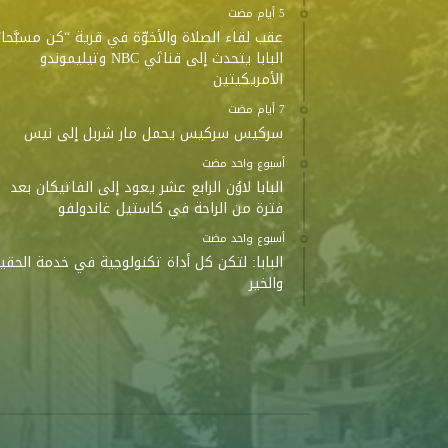
عقب لقاء الصلاة والأخوّة في قرية “كن مسبَّحا”
البابا يتحدث إلى قناتَي NBC وتيليموندو
الأمريكيتين
سركيس سركيس يحمل مار شربل إلى نيس
‫‫‫‏‫أسبوع واحد مضت‬
البابا لاوُن الرابع عشر يعود إلى الفاتيكان بعد
فترة من الراحة في كاستيل غاندولفو
‫‫‫‏‫أسبوع واحد مضت‬
البابا: لتكن كل أداة تكنولوجية في خدمة الحقي
والخير