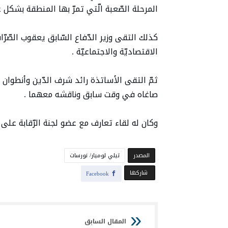
المرحلة الصّعبة الّتي تمرّ بها المنطقة بشكل 
كذلك التقى وزير الدّفاع السّابق يعقوب الصّرّ
الاقتصاديّة والاجتماعيّة .
ثمّ التقى الأساتذة رائد شرف الدّين وأنطوان فر
صاغاه في وقت سابق وناقشه معهما .
وكان له لقاء تعارف مع عضو لجنة الرّقابة على 
‫المصدر‬
تيلي لوميار/ نورسات
‫‫ شاركها‬
Facebook