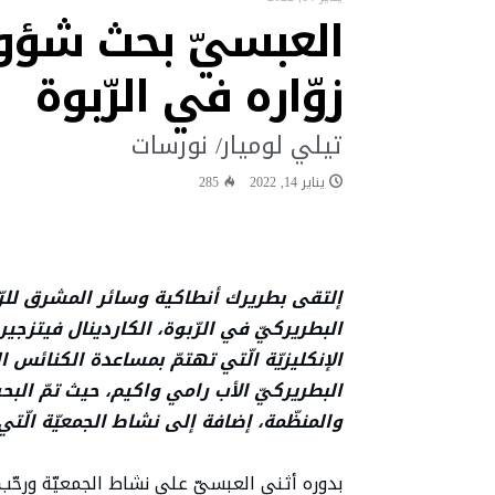
العبسيّ بحث شؤونً
البابا: لتكن كل أداة تكنولوجية ف
“نشيد سلام” لقاء تستضيفه قرية “ك
زوّاره في الرّبوة
البابا في رسالة فيديو إلى شباب ا
البابا: البطريرك الحويك كان رجل الح
تيلي لوميار/ نورسات
البابا يقول إن العلاقة مع الله 
يناير 14, 2022
285
البابا يشجع شبيبة تشوتا وكوتيرف
إلتقى بطريرك أنطاكية وسائر المشرق للرّ
البطريركيّ في الرّبوة، الكاردينال فيتز
الإنكليزيّة الّتي تهتمّ بمساعدة الكنائس 
البطريركيّ الأب رامي واكيم، حيث تمّ الب
والمنظّمة، إضافة إلى نشاط الجمعيّة الّتي 
بدوره أثنى العبسيّ على نشاط الجمعيّة ورحّ