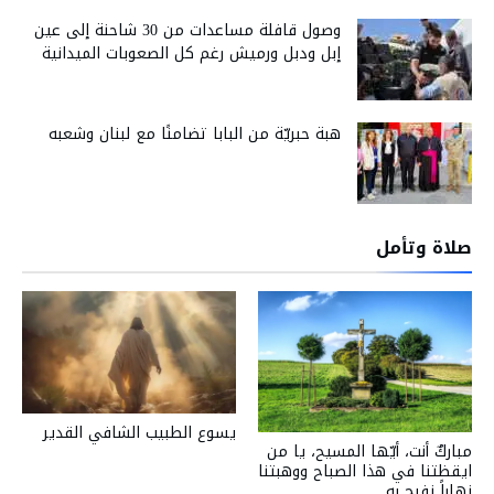
وصول قافلة مساعدات من 30 شاحنة إلى عين
إبل ودبل ورميش رغم كل الصعوبات الميدانية
هبة حبريّة من البابا تضامنًا مع لبنان وشعبه
صلاة وتأمل
يسوع الطبيب الشافي القدير
مباركٌ أنت، أيّها المسيح، يا من
ايقظتنا في هذا الصباح ووهبتنا
نهاراً نفرح به