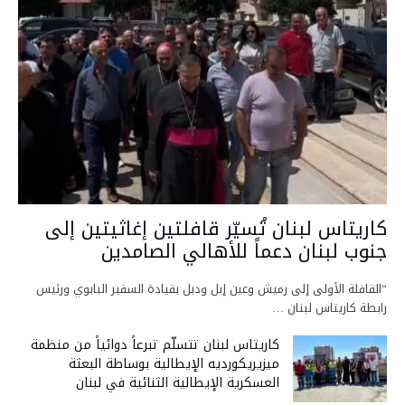
كاريتاس لبنان تُسيّر قافلتين إغاثيتين إلى
جنوب لبنان دعماً للأهالي الصامدين
“القافلة الأولى إلى رميش وعين إبل ودبل بقيادة السفير البابوي ورئيس
رابطة كاريتاس لبنان …
كاريتاس لبنان تتسلّم تبرعاً دوائياً من منظمة
ميزيريكورديه الإيطالية بوساطة البعثة
العسكرية الإيطالية الثنائية في لبنان