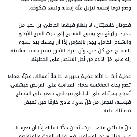
وضع توما إصبعه ليزيل قلّة إيمانه ويُبعد شكوكه.
فجوتان خلاصيّتان، لا ينهار فيهما الخاطئ، بل يحيا من
جديد، ويُرفَع مع يسوع المسيح إلى حيث الفرح الأبديّ
والسّلام الكامل. يجدر بالمؤمن إذًا أن يمسك بيد يسوع
المسيح في كلّ حين، وأن يترك الأمور تسير بحسب مشيئة
إله عانى مُرّ الآلام من أجل الانتصار على الخطيئة.
عظيمٌ أنتَ يا الله! عظيمٌ تدبيرك، خارقةٌ أعمالك، غنيّةٌ نعمك!
تضع يدك المغمّسة بدماء القداسة على المريض فيشفى،
تُغدِق بمحبّتك على الخاطئ فيخلص، تنعم على المحتاج
فيشبع، لتجعل من كلّ شيء عاديّ خارقًا حين تفيض
فضائلك عليه.
كلّ ما يأتي منك، يا ربّ، ثمين جدًّا؛ نسألك إذًا أن تغرسنا،
على مثال هذه المسامير، في قلبك المحبّ والمتواضع