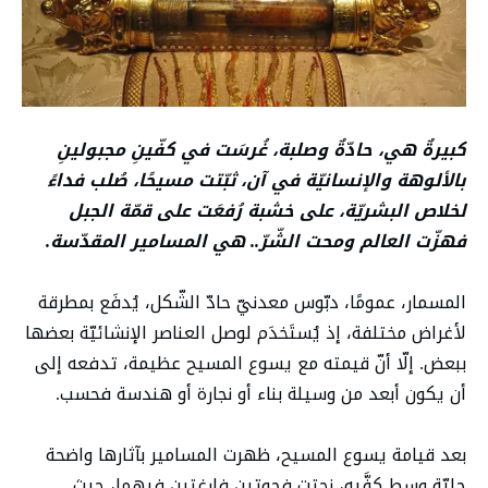
كبيرةٌ هي، حادّةٌ وصلبة، غُرسَت في كفّينِ مجبولينِ
بالألوهة والإنسانيّة في آن، ثبّتت مسيحًا، صُلب فداءً
لخلاص البشريّة، على خشبة رُفعَت على قمّة الجبل
فهزّت العالم ومحت الشّرّ.. هي المسامير المقدّسة.
المسمار، عمومًا، دبّوس معدنيّ حادّ الشّكل، يُدفَع بمطرقة
لأغراض مختلفة، إذ يُستَخدَم لوصل العناصر الإنشائيّة بعضها
ببعض. إلّا أنّ قيمته مع يسوع المسيح عظيمة، تدفعه إلى
أن يكون أبعد من وسيلة بناء أو نجارة أو هندسة فحسب.
بعد قيامة يسوع المسيح، ظهرت المسامير بآثارها واضحة
جليّة وسط كفَّيه، نحتت فجوتين فارغتين فيهما، حيث