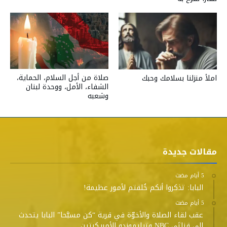
صلاة من أجل السلام، الحماية،
املأ منزلنا بسلامك وحبك
الشفاء، الأمل، ووحدة لبنان
وشعبه
مقالات جديدة
البابا: تذكروا أنكم خُلقتم لأمور عظيمة!
عقب لقاء الصلاة والأخوّة في قرية “كن مسبَّحا” البابا يتحدث
إلى قناتَي NBC وتيليموندو الأمريكيتين