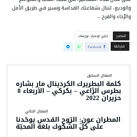
والوديع، لننال بشفاعتك القداسة ونسير في طريق الأمل
والرّجاء والفرح…
‫المصدر‬
تيلي لوميار/ نورسات
‫‫ شاركها‬
Facebook
كلمة البطريرك الكردينال مار بشاره
بطرس الرَّاعي – بكركي – الأربعاء 8
حزيران 2022
المطران عون: الرّوح القدس يوحّدنا
على كلّ الشّكوك بلغة المحبّة