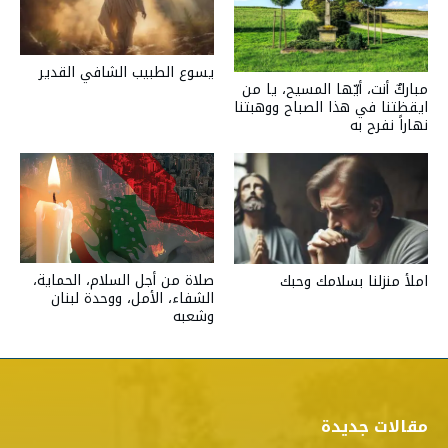
يسوع الطبيب الشافي القدير
مباركٌ أنت، أيّها المسيح، يا من
ايقظتنا في هذا الصباح ووهبتنا
نهاراً نفرح به
صلاة من أجل السلام، الحماية،
املأ منزلنا بسلامك وحبك
الشفاء، الأمل، ووحدة لبنان
وشعبه
مقالات جديدة