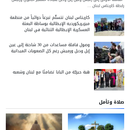
رابطة كاريتاس لبنان …
كاريتاس لبنان تتسلّم تبرعاً دوائياً من منظمة
ميزيريكورديه الإيطالية بوساطة البعثة
العسكرية الإيطالية الثنائية في لبنان
وصول قافلة مساعدات من 30 شاحنة إلى عين
إبل ودبل ورميش رغم كل الصعوبات الميدانية
هبة حبريّة من البابا تضامنًا مع لبنان وشعبه
صلاة وتأمل