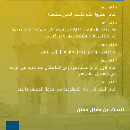
البابا: تذكروا أنكم خُلقتم لأمور عظيمة!
عقب لقاء الصلاة والأخوّة في قرية “كن مسبَّحا” البابا يتحدث
إلى قناتَي NBC وتيليموندو الأمريكيتين
سركيس سركيس يحمل مار شربل إلى نيس
البابا لاوُن الرابع عشر يعود إلى الفاتيكان بعد فترة من الراحة
في كاستيل غاندولفو
البابا: لتكن كل أداة تكنولوجية في خدمة الحقيقة والخير
للبحث عن مقال معيّن
البحث عن: