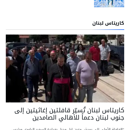
كاريتاس لبنان
كاريتاس لبنان تُسيّر قافلتين إغاثيتين إلى
جنوب لبنان دعماً للأهالي الصامدين
“القافلة الأولى إلى رميش وعين إبل ودبل بقيادة السفير البابوي ورئيس