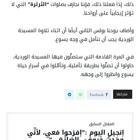
ذلك، إذا فعلنا ذلك، فإننا نجازف بصلوات
“الثرثرة”
التي لا
تؤثر إيجابياً على أرواحنا.
وأضاف يوحنا بولس الثاني أيضًا أن اثناء تلاوة المسبحة
الوردية يجب أن نتأمل في وجه يسوع.
في المرة القادمة التي ستصلّون فيها المسبحة الوردية،
حاولوا أن تصلّوا بطريقة تأملية، وتأمّلوا في أسرار حياة
يسوع وانظروا إلى وجهه.
‫‫ شاركها‬
Facebook
إنجيل اليوم :”إفرَحوا مَعي، لأنِّي
وجَدتُ خَروفي الضائِـعَ…”