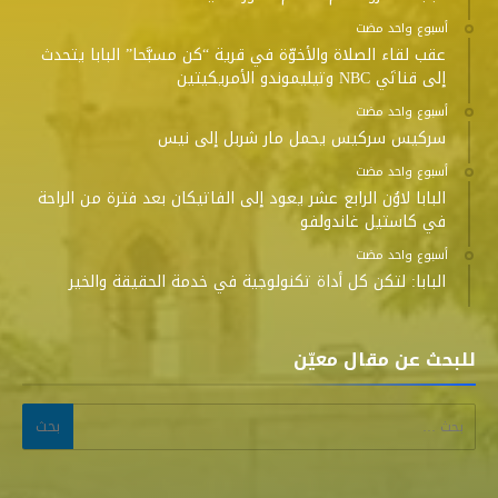
‫‫‫‏‫أسبوع واحد مضت‬
عقب لقاء الصلاة والأخوّة في قرية “كن مسبَّحا” البابا يتحدث
إلى قناتَي NBC وتيليموندو الأمريكيتين
‫‫‫‏‫أسبوع واحد مضت‬
سركيس سركيس يحمل مار شربل إلى نيس
‫‫‫‏‫أسبوع واحد مضت‬
البابا لاوُن الرابع عشر يعود إلى الفاتيكان بعد فترة من الراحة
في كاستيل غاندولفو
‫‫‫‏‫أسبوع واحد مضت‬
البابا: لتكن كل أداة تكنولوجية في خدمة الحقيقة والخير
للبحث عن مقال معيّن
البحث عن: