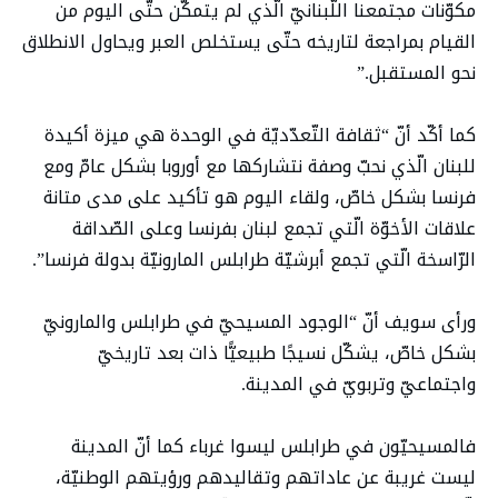
مكوّنات مجتمعنا اللّبنانيّ الّذي لم يتمكّن حتّى اليوم من
القيام بمراجعة لتاريخه حتّى يستخلص العبر ويحاول الانطلاق
نحو المستقبل.”
كما أكّد أنّ “ثقافة التّعدّديّة في الوحدة هي ميزة أكيدة
للبنان الّذي نحبّ وصفة نتشاركها مع أوروبا بشكل عامّ ومع
فرنسا بشكل خاصّ، ولقاء اليوم هو تأكيد على مدى متانة
علاقات الأخوّة الّتي تجمع لبنان بفرنسا وعلى الصّداقة
الرّاسخة الّتي تجمع أبرشيّة طرابلس المارونيّة بدولة فرنسا”.
ورأى سويف أنّ “الوجود المسيحيّ في طرابلس والمارونيّ
بشكل خاصّ، يشكّل نسيجًا طبيعيًّا ذات بعد تاريخيّ
واجتماعيّ وتربويّ في المدينة.
فالمسيحيّون في طرابلس ليسوا غرباء كما أنّ المدينة
ليست غريبة عن عاداتهم وتقاليدهم ورؤيتهم الوطنيّة،