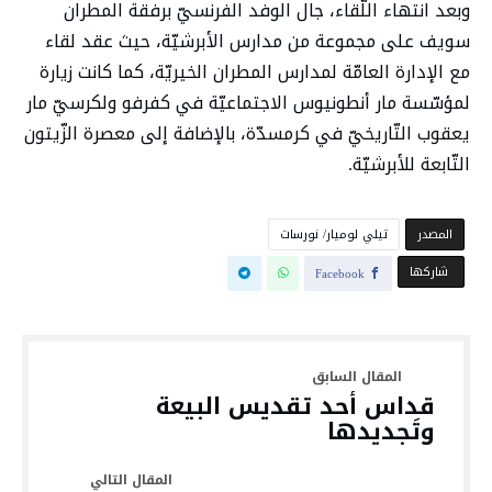
وبعد انتهاء اللّقاء، جال الوفد الفرنسيّ برفقة المطران
سويف على مجموعة من مدارس الأبرشيّة، حيث عقد لقاء
مع الإدارة العامّة لمدارس المطران الخيريّة، كما كانت زيارة
لمؤسّسة مار أنطونيوس الاجتماعيّة في كفرفو ولكرسيّ مار
يعقوب التّاريخيّ في كرمسدّة، بالإضافة إلى معصرة الزّيتون
التّابعة للأبرشيّة.
‫المصدر‬
تيلي لوميار/ نورسات
‫‫ شاركها‬
Facebook
قداس أحد تقديس البيعة
وتَجديدها