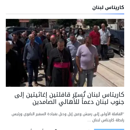
كاريتاس لبنان
كاريتاس لبنان تُسيّر قافلتين إغاثيتين إلى
جنوب لبنان دعماً للأهالي الصامدين
“القافلة الأولى إلى رميش وعين إبل ودبل بقيادة السفير البابوي ورئيس
رابطة كاريتاس لبنان …