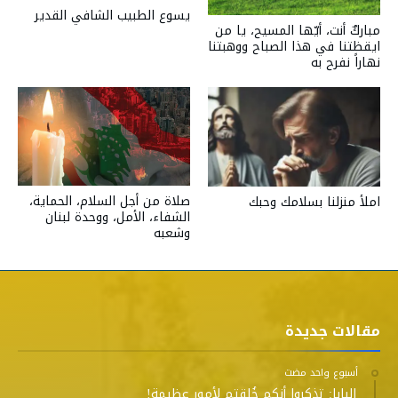
يسوع الطبيب الشافي القدير
مباركٌ أنت، أيّها المسيح، يا من
ايقظتنا في هذا الصباح ووهبتنا
نهاراً نفرح به
صلاة من أجل السلام، الحماية،
املأ منزلنا بسلامك وحبك
الشفاء، الأمل، ووحدة لبنان
وشعبه
مقالات جديدة
‫‫‫‏‫أسبوع واحد مضت‬
البابا: تذكروا أنكم خُلقتم لأمور عظيمة!