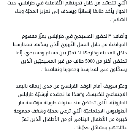
الّتي تتجسّد من خلال تجربتهم التّفاعلية في طرابلس، حيث
الحوار يأخذ طابعًا إنسانيًّا ويهدف إلى تعزيز المحبّة وبناء
السّلام”.
وأضاف: “الحضور المسيحيّ في طرابلس يعزّز مفهوم
المواطنة من خلال العمل التّربويّ الّذي يقدّمه، فمدارسنا
داخل المدينة وخارجها لا تميّز بين مسلم ومسيحيّ، إنّما
تحتضن أكثر من 5000 طالب من غير المسيحيّين الّذين
يشكّلون غنى لمدارسنا وحضورنا وثقافتنا”.
وعبّر سويف أمام الوفد الفرنسيّ عن مدى إيمانه بالبعد
الاجتماعيّ للكنيسة، و”هذا ما تجسّده أبرشيّة طرابلس
المارونيّة، الّتي تحتضن منذ سنوات طويلة مؤسّسة مار
أنطونيوس الاجتماعيّة الّتي ترعى بمحبّة وشغف مجموعة
كبيرة من الأطفال اليتامى أو من الأطفال الّذين تمرّ
عائلاتهم بمشاكل معيّنة”.