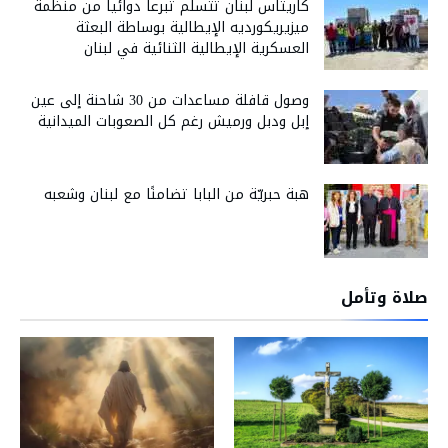
كاريتاس لبنان تتسلّم تبرعاً دوائياً من منظمة
ميزيريكورديه الإيطالية بوساطة البعثة
العسكرية الإيطالية الثنائية في لبنان
وصول قافلة مساعدات من 30 شاحنة إلى عين
إبل ودبل ورميش رغم كل الصعوبات الميدانية
هبة حبريّة من البابا تضامنًا مع لبنان وشعبه
صلاة وتأمل