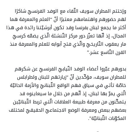
وإختتم المطران سويف اللّقاء مع الوفد الفرنسيّ شاكرًا
لهم حضورهم واهتمامهم معتبرًا أنّ “العلم والمعرفة هما
أكثر ما يجمع لبنان بفرنسا وقد تكون أبرشيّتنا رائدة في هذا
المجال، إذ أنّها تعزّز دور مركز التّنشئة الّذي يضمّه كرسيّ
مار يعقوب التّاريخيّ والّذي فتح أبوابه للعلم والمعرفة منذ
القرن التّاسع عشر.”
بدورهم عبّروا أعضاء الوفد النّيابيّ الفرنسيّ عن شكرهم
للمطران سويف، مؤكّدين أنّ “زيارتهم للبنان ولطرابلس
خاصّة تأتي في سياق فهم الواقع اللّبنانيّ والأزمة الحاليّة
الّتي يمرّ بها لبنان، إذ أنّهم من خلال ما سيعاينوه قد
يتمكّنون من معرفة طبيعة العلاقات الّتي تربط اللّبنانيّين
بعضهم ببعض ومعرفة الوضع الاجتماعيّ الحقيقيّ لمختلف
المكوّنات اللّبنانيّة”.