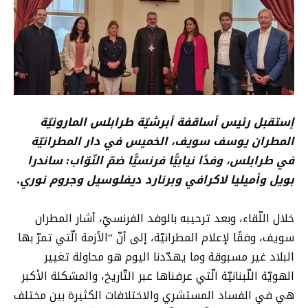
إستقبل رئيس أساقفة أبرشيّة طرابلس المارونيّة
المطران يوسف سويف، الخميس في دار المطرانيّة
في طرابلس، وفدًا نيابيًّا فرنسيًّا ضمّ النّوّاب: ساندرا
بويل وأميليا لاكرافي وبرنارد ديفلوسيل وجروم نوري.
خلال اللّقاء، وبعد ترحيبه بالوفد الفرنسيّ، أشار المطران
سويف، وفقًا لإعلام المطرانيّة، إلى أنّ “الأزمة الّتي تمرّ بها
البلاد غير مسبوقة وما يهدّدنا اليوم هو محاولة تغيير
الهويّة اللّبنانيّة الّتي عرفناها عبر التّاريخ، والمشكلة الأكبر
هي في الفساد المستشري والاختلافات الكثيرة بين مختلف