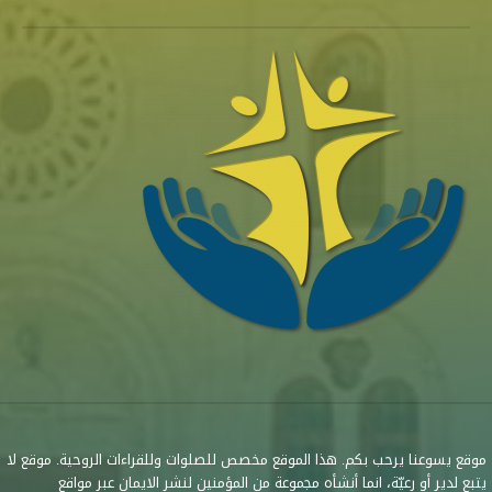
موقع يسوعنا يرحب بكم. هذا الموقع مخصص للصلوات وللقراءات الروحية. موقع لا
يتبع لدير أو رعيّة، انما أنشأه مجموعة من المؤمنين لنشر الايمان عبر مواقع