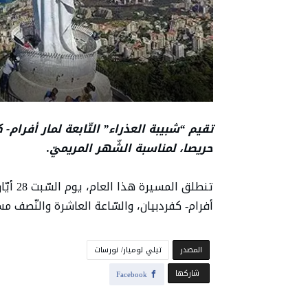
تقيم “شبيبة العذراء” التّابعة لمار أفرام- 
حريصا، لمناسبة الشّهر المريميّ.
تنطلق ا
أفرام- كفردبيان، والسّاعة العاشرة والنّصف مس
‫المصدر‬
تيلي لوميار/ نورسات
‫‫ شاركها‬
Facebook