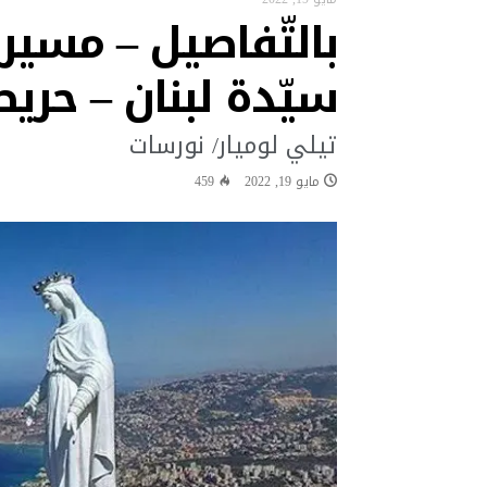
بالتّفاصيل – مسير
البابا: لتكن كل أداة تكنولوجية ف
“نشيد سلام” لقاء تستضيفه قرية “ك
سيّدة لبنان – حريص
البابا في رسالة فيديو إلى شباب ا
البابا: البطريرك الحويك كان رجل الح
تيلي لوميار/ نورسات
البابا يقول إن العلاقة مع الله 
مايو 19, 2022
459
البابا يشجع شبيبة تشوتا وكوتيرف