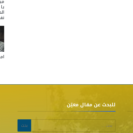
مبا
يا
الص
نفر
امل
للبحث عن مقال معيّن
البحث عن: