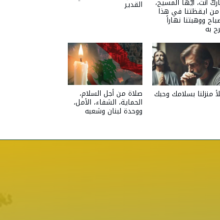
ركٌ أنت، أيّها المسيح،
القدير
 من ايقظتنا في هذا
باح ووهبتنا نهاراً
ح به
صلاة من أجل السلام،
أ منزلنا بسلامك وحبك
الحماية، الشفاء، الأمل،
ووحدة لبنان وشعبه