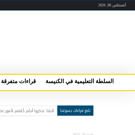
أغسطس 06, 2026
السلطة التعليمية في الكنيسة
قراءات متفرقة
تابع قراءات يسوعنا
عقب لقاء الصلاة والأخوّة في قرية “كن مسبَّحا”
سركيس سركيس يحمل مار شربل 
البابا لاوُن الرابع عشر يعود إلى 
مايو 19, 2022