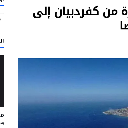
ة من كفردبيان إلى
ي خدمة الحقيقة والخير
البحث عن
ن مسبحاً” يوم الأربعاء بحضور البابا لاون الرابع عشر
ا
لبرتغال: لا تتوقفوا عن الحلم بعالم يسوده السلام والأخوّة
وار والرجاء
ال
تقود إلى الفرح وتساعد الإنسان على أن يعيش علاقاته مع الآخرين على أفضل وجه
و في بيرو على أن يكونوا رسل محبة وخدمة
مس
يسو