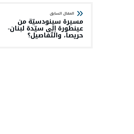
مسيرة سينودسيّة من
عينطورة إلى سيّدة لبنان-
حريصا، والتّفاصيل؟