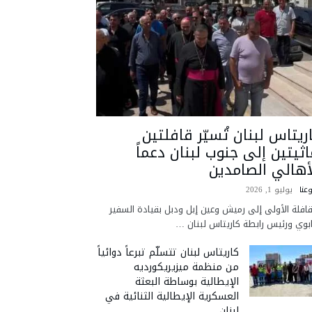
ريتاس لبنان تُسيّر قافلتين
اثيتين إلى جنوب لبنان دعماً
أهالي الصامدين
عنا
يوليو 1, 2026
قافلة الأولى إلى رميش وعين إبل ودبل بقيادة السفير
ابوي ورئيس رابطة كاريتاس لبنان …
كاريتاس لبنان تتسلّم تبرعاً دوائياً
من منظمة ميزيريكورديه
الإيطالية بوساطة البعثة
العسكرية الإيطالية الثنائية في
لبنان