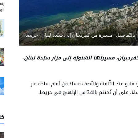
رسم
الو
بالتّفاصيل- مسيرة من كفردبيان إلى سيّدة لبنان- حريصا
كفردبيان، مسيرتها السّنويّة إلى مزار سيّدة لبنان-
لمسيرة هذا العام، يوم السّبت 28 أيّار/ مايو عند الثّامنة والنّصف مساءً من أمام ساحة مار
اءً، على أن تُختتم بالقدّاس الإلهيّ في حريصا.
كا