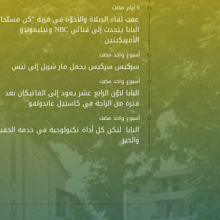
عقب لقاء الصلاة والأخوّة في قرية “كن مسبَّحا”
البابا يتحدث إلى قناتَي NBC وتيليموندو
الأمريكيتين
‫‫‫‏‫أسبوع واحد مضت‬
سركيس سركيس يحمل مار شربل إلى نيس
‫‫‫‏‫أسبوع واحد مضت‬
البابا لاوُن الرابع عشر يعود إلى الفاتيكان بعد
فترة من الراحة في كاستيل غاندولفو
‫‫‫‏‫أسبوع واحد مضت‬
البابا: لتكن كل أداة تكنولوجية في خدمة الحقي
والخير