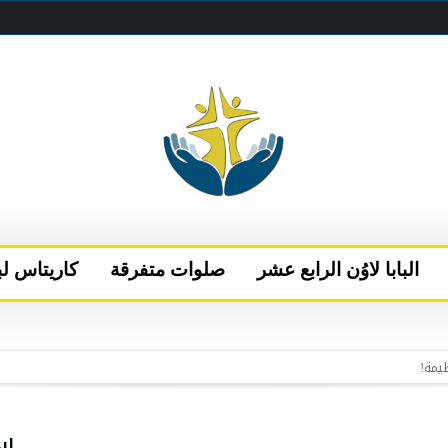
البابا لاوُن الرابع عشر
صلوات متفرقة
كاريتاس لب
 البابا يتحدث إلى قناتَي NBC وتيليموندو الأمريكيتين
إلى نيس
الفاتيكان بعد فترة من الراحة في كاستيل غاندولفو
اب