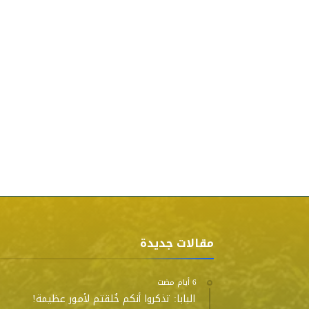
مقالات جديدة
البابا: تذكروا أنكم خُلقتم لأمور عظيمة!