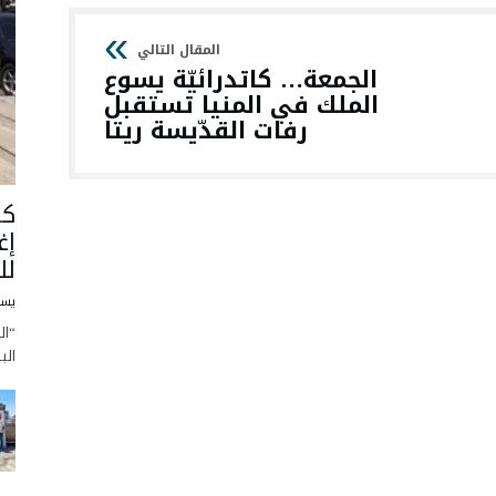
الجمعة… كاتدرائيّة يسوع
الملك في المنيا تستقبل
رفات القدّيسة ريتا
كا
إغ
لل
يسو
“ال
الب