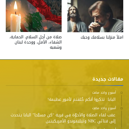
صلاة من أجل السلام، الحماية،
املأ منزلنا بسلامك وحبك
الشفاء، الأمل، ووحدة لبنان
وشعبه
مقالات جديدة
‫‫‫‏‫أسبوع واحد مضت‬
البابا: تذكروا أنكم خُلقتم لأمور عظيمة!
‫‫‫‏‫أسبوع واحد مضت‬
عقب لقاء الصلاة والأخوّة في قرية “كن مسبَّحا” البابا يتحدث
إلى قناتَي NBC وتيليموندو الأمريكيتين