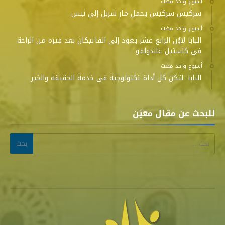
‫‫‫‏‫أسبوع واحد مضت‬
سركيس سركيس يحمل مار شربل إلى نيس
‫‫‫‏‫أسبوع واحد مضت‬
البابا لاوُن الرابع عشر يعود إلى الفاتيكان بعد فترة من الراحة
في كاستيل غاندولفو
‫‫‫‏‫أسبوع واحد مضت‬
البابا: لتكن كل أداة تكنولوجية في خدمة الحقيقة والخير
للبحث عن مقال معيّن
البحث عن: