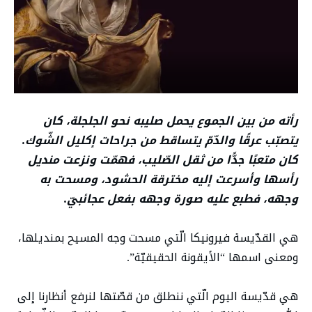
رأته من بين الجموع يحمل صليبه نحو الجلجلة، كان
يتصبّب عرقًا والدّمّ يتساقط من جراحات إكليل الشّوك.
كان متعبًا جدًّا من ثقل الصّليب، فهمّت ونزعت منديل
رأسها وأسرعت إليه مخترقة الحشود، ومسحت به
وجهه، فطبع عليه صورة وجهه بفعل عجائبيّ
.
هي القدّيسة فيرونيكا الّتي مسحت وجه المسيح بمنديلها،
ومعنى اسمها “الأيقونة الحقيقيّة”.
هي قدّيسة اليوم الّتي ننطلق من قصّتها لنرفع أنظارنا إلى