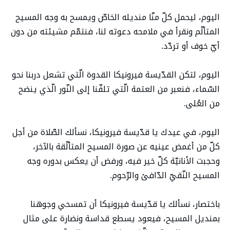
اليوم، ليحمل كلّ منّا منديله الخاصّ ويمسح به وجه المسيح
المتألّم ونقرأ في ملامحه دعوته لنا، فنتمّم مشيئته من دون
أيّ خوف أو تردّد.
اليوم، لتكن القدّيسة فيرونيكا القدوة الّتي تشعل دربنا نحو
السّماء، فنعبر من العتمة الّتي تلفّنا إلى النّور الّذي ينضح
من العُلى.
اليوم، في عيدك يا قدّيسة فيرونيكا، نسألك الصّلاة من أجل
كلّ من أغمض عينيه عن صورة المسيح المتألّقة بالآخر،
وحجبت الأنانيّة كلّ خير فيه، ورفض أن يعكس بدوره وجه
المسيح النّقيّ الدّافئ والرّحوم.
باختصار، نسألك يا قدّيسة فيرونيكا أن تمسحي وجوهنا
بمنديل المسيح، فيعود يسطع قداسة ونضارة على مثال