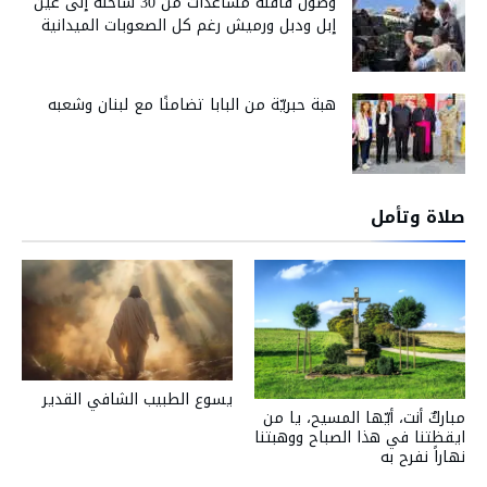
وصول قافلة مساعدات من 30 شاحنة إلى عين
إبل ودبل ورميش رغم كل الصعوبات الميدانية
هبة حبريّة من البابا تضامنًا مع لبنان وشعبه
صلاة وتأمل
يسوع الطبيب الشافي القدير
مباركٌ أنت، أيّها المسيح، يا من
ايقظتنا في هذا الصباح ووهبتنا
نهاراً نفرح به