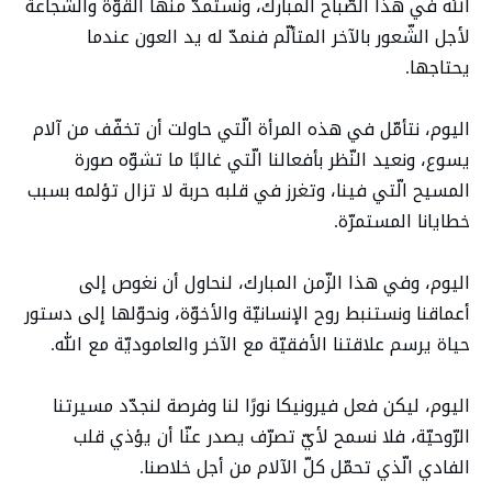
الله في هذا الصّباح المبارك، ونستمدّ منها القوّة والشّجاعة
لأجل الشّعور بالآخر المتألّم فنمدّ له يد العون عندما
يحتاجها.
اليوم، نتأمّل في هذه المرأة الّتي حاولت أن تخفّف من آلام
يسوع، ونعيد النّظر بأفعالنا الّتي غالبًا ما تشوّه صورة
المسيح الّتي فينا، وتغرز في قلبه حربة لا تزال تؤلمه بسبب
خطايانا المستمرّة.
اليوم، وفي هذا الزّمن المبارك، لنحاول أن نغوص إلى
أعماقنا ونستنبط روح الإنسانيّة والأخوّة، ونحوّلها إلى دستور
حياة يرسم علاقتنا الأفقيّة مع الآخر والعاموديّة مع الله.
اليوم، ليكن فعل فيرونيكا نورًا لنا وفرصة لنجدّد مسيرتنا
الرّوحيّة، فلا نسمح لأيّ تصرّف يصدر عنّا أن يؤذي قلب
الفادي الّذي تحمّل كلّ الآلام من أجل خلاصنا.