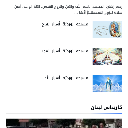
رسم إشارة الصليب: باسم الآب والإبن والروح القدس، الإلهُ الواحِد، آمين.
صلاة للرّوح القدسهلمَّ أيُّها …
مسبحة الورديّة: أسرار الفرح
مسبحة الورديّة: أسرار المجد
مسبحة الورديّة: أسرار النّور
كاريتاس لبنان