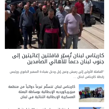
كاريتاس لبنان تُسيّر قافلتين إغاثيتين إلى
جنوب لبنان دعماً للأهالي الصامدين
“القافلة الأولى إلى رميش وعين إبل ودبل بقيادة السفير البابوي ورئيس
رابطة كاريتاس لبنان …
كاريتاس لبنان تتسلّم تبرعاً دوائياً من منظمة
ميزيريكورديه الإيطالية بوساطة البعثة
العسكرية الإيطالية الثنائية في لبنان