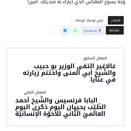
وجه يسوع المقدّس الّذي تبارك به منديلك، آمين!
‫المصدر‬
تيلي لوميار/ نورسات
‫‫ شاركها‬
Facebook
غالاغير التقى الوزير بو حبيب
والشّيخ أبي المنى واختتم زيارته
في عنّايا
البابا فرنسيس والشّيخ أحمد
الطّيّب يحييان اليوم ذكرى اليوم
العالميّ الثّاني للأخوّة الإنسانيّة