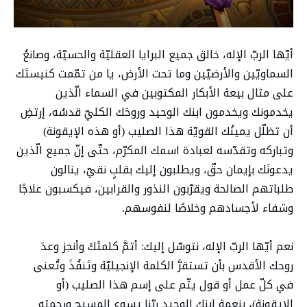
أيّها الربّ الإله، خالق جميع البرايا العقليّة والحسيّة، وصانعُ
السماويّين والأرضيّين وما تحت الأرض، يا من تمّمت كنيستَك
على مثال بيعة الأبكار المكتوبين في السماء الّذين
يخدمونك ويخدمون ابنك الوحيد وروحَك الكليّ قدسُه، إرتضِ
أن تظلّل يمينُك القويّة هذا الصليب (أو هذه الإيقونة)
وتباركه وتقدّسه لعبادة اسمك المكرّم، حتّى إنّ جميع الّذين
يدعونَك بإيمان حقّ، ويطلبون إليك بقلبٍ نقيّ، ينالون
طلباتهم الصالحة ويقرّبون النذور والقرابين، فيكسبون علاجًا
وشفاء لأجسادهم وخلاصًا لنفوسهم.
نعم أيّها الربّ الإله، نتوسّل إليك: أتمَّ كلمتَكَ وأنجز وعدَ
روحك الأقدس بأن تستقرَّ الكلمة الإنجيليّة وتَنفُذَ وتُعنى
في كلّ عمل أو قول يتّم على إسم هذا الصليب (أو
الإيقونة)، بنعمة إبنك الوحيد ربّنا يسوع المسيح ورحمته