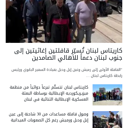
كاريتاس لبنان تُسيّر قافلتين إغاثيتين إلى
جنوب لبنان دعماً للأهالي الصامدين
“القافلة الأولى إلى رميش وعين إبل ودبل بقيادة السفير البابوي ورئيس
رابطة كاريتاس لبنان …
كاريتاس لبنان تتسلّم تبرعاً دوائياً من منظمة
ميزيريكورديه الإيطالية بوساطة البعثة
العسكرية الإيطالية الثنائية في لبنان
وصول قافلة مساعدات من 30 شاحنة إلى عين
إبل ودبل ورميش رغم كل الصعوبات الميدانية