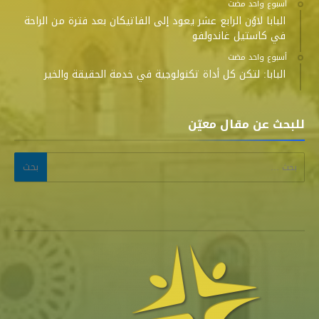
‫‫‫‏‫أسبوع واحد مضت‬
البابا لاوُن الرابع عشر يعود إلى الفاتيكان بعد فترة من الراحة
في كاستيل غاندولفو
‫‫‫‏‫أسبوع واحد مضت‬
البابا: لتكن كل أداة تكنولوجية في خدمة الحقيقة والخير
للبحث عن مقال معيّن
البحث عن: