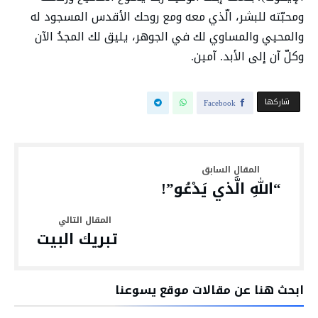
ومحبّته للبشر، الّذي معه ومع روحك الأقدس المسجود له
والمحيي والمساوي لك في الجوهر، يليق لك المجدُ الآن
وكلّ آن إلى الأبد. آمين.
‫‫ شاركها‬
Facebook
“اللهِ الَّذي يَدْعُو”!
تبريك البيت
ابحث هنا عن مقالات موقع يسوعنا
البحث عن: