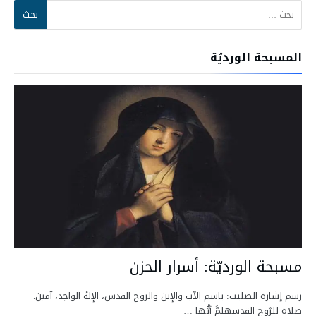
المسبحة الورديّة
مسبحة الورديّة: أسرار الحزن
رسم إشارة الصليب: باسم الآب والإبن والروح القدس، الإلهُ الواحِد، آمين.
صلاة للرّوح القدسهلمَّ أيُّها …