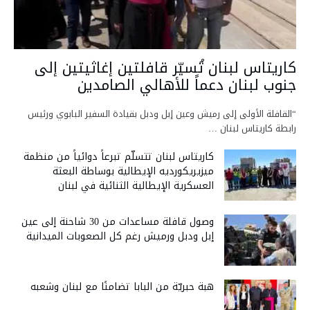
كاريتاس لبنان تُسيّر قافلتين إغاثيتين إلى
جنوب لبنان دعماً للأهالي الصامدين
“القافلة الأولى إلى رميش وعين إبل ودبل بقيادة السفير البابوي ورئيس
رابطة كاريتاس لبنان …
كاريتاس لبنان تتسلّم تبرعاً دوائياً من منظمة
ميزيريكورديه الإيطالية بوساطة البعثة
العسكرية الإيطالية الثنائية في لبنان
وصول قافلة مساعدات من 30 شاحنة إلى عين
إبل ودبل ورميش رغم كل الصعوبات الميدانية
هبة حبريّة من البابا تضامنًا مع لبنان وشعبه