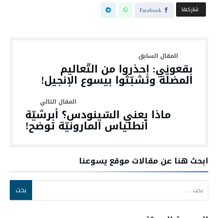
‫‫ شاركها‬
Facebook
بقعوني: إحذروا من التّعاليم
المضلّة وتشبّثوا بيسوع الإنجيل!
ماذا يعني السّينودس؟ أبرشيّة
أنطلياس المارونيّة توضح!
ابحث هنا عن مقالات موقع يسوعنا
البحث عن: