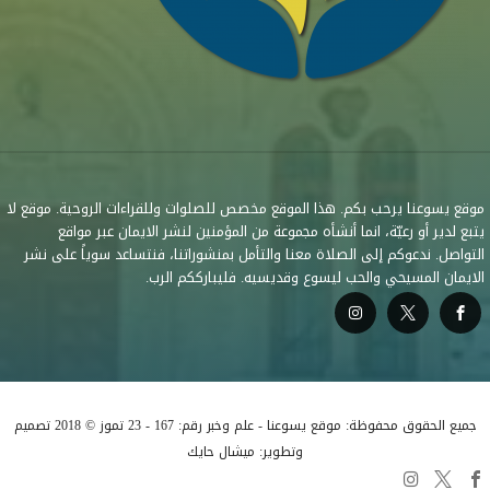
موقع يسوعنا يرحب بكم. هذا الموقع مخصص للصلوات وللقراءات الروحية. موقع لا
يتبع لدير أو رعيّة، انما أنشأه مجموعة من المؤمنين لنشر الايمان عبر مواقع
التواصل. ندعوكم إلى الصلاة معنا والتأمل بمنشوراتنا، فنتساعد سوياً على نشر
الايمان المسيحي والحب ليسوع وقديسيه. فليبارككم الرب.
جميع الحقوق محفوظة: موقع يسوعنا - علم وخبر رقم: 167 - 23 تموز © 2018 تصميم
وتطوير: ميشال حايك