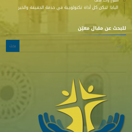
‫‫‫‏‫أسبوع واحد مضت‬
البابا: لتكن كل أداة تكنولوجية في خدمة الحقيقة والخير
للبحث عن مقال معيّن
البحث عن: