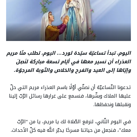
اليوم، تبدأ تساعيّة سيّدة لورد… اليوم، تطلب منّا مريم
العذراء أن نسير معها في أيّام تسعة مباركة لنَصِلَ
وإيّاها إلى العيد والفرح والخلاص والتّوبة المرجوّة
.
تدعونا التّساعيّة أن نصلّي أوّلًا باسم العذراء مريم التي حلّ
عليها الملاك وبشّرها، فنسمع على غرارها رسائل الرّبّ إلينا
ونقبلها ونحفظها.
في اليوم الثّاني، لنرفع الصّلاة لك يا مريم، يا من “الرّبّ
معك”، فنجعل من حياتنا مسرحًا يدبّر الله فيه كلّ الأحداث.