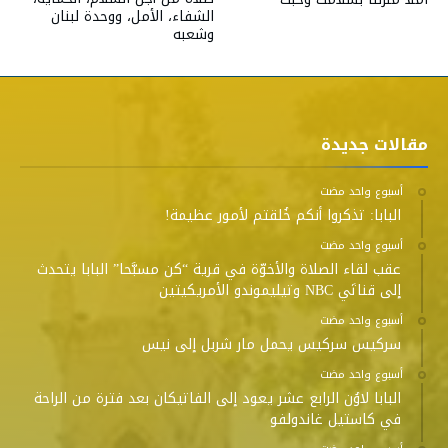
الشفاء، الأمل، ووحدة لبنان
وشعبه
مقالات جديدة
‫‫‫‏‫أسبوع واحد مضت‬
البابا: تذكروا أنكم خُلقتم لأمور عظيمة!
‫‫‫‏‫أسبوع واحد مضت‬
عقب لقاء الصلاة والأخوّة في قرية “كن مسبَّحا” البابا يتحدث
إلى قناتَي NBC وتيليموندو الأمريكيتين
‫‫‫‏‫أسبوع واحد مضت‬
سركيس سركيس يحمل مار شربل إلى نيس
‫‫‫‏‫أسبوع واحد مضت‬
البابا لاوُن الرابع عشر يعود إلى الفاتيكان بعد فترة من الراحة
في كاستيل غاندولفو