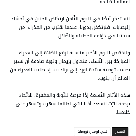
أعماله الصّالحة.
لنستذكر أيضًا في اليوم الثّامن ارتكاض الجنين في أحشاء
إليصابات، فنرتكض بدورنا، عندما نقترب من العذراء، من
سباتنا في دوّامة الخطيئة والضّلال.
ولنخصّص اليوم الأخير مناسبة لرفع الصّلاة إلى العذراء
المباركة بين النّساء، فنحاول بإيمان وتوبة صادقة أن نسير
بحسب توصية سيّدة لورد إلى برناديت، إذ طلبت العذراء من
العالم أن يتوب.
هذه الأيّام التّسعة إذًا فرصة للتّوبة والمغفرة، للاتّحاد
برحمة الرّبّ لنسعد أمّنا التي لطالما سهرت وتسهر على
خلاصنا.
‫المصدر‬
تيلي لوميار/ نورسات