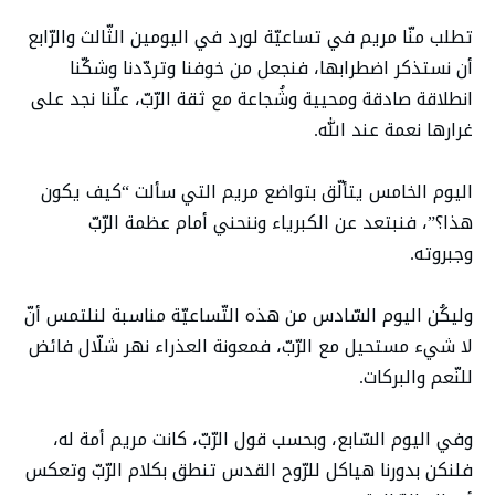
تطلب منّا مريم في تساعيّة لورد في اليومين الثّالث والرّابع
أن نستذكر اضطرابها، فنجعل من خوفنا وتردّدنا وشكّنا
انطلاقة صادقة ومحيية وشُجاعة مع ثقة الرّبّ، علّنا نجد على
غرارها نعمة عند الله.
اليوم الخامس يتألّق بتواضع مريم التي سألت “كيف يكون
هذا؟”، فنبتعد عن الكبرياء وننحني أمام عظمة الرّبّ
وجبروته.
وليكُن اليوم السّادس من هذه التّساعيّة مناسبة لنلتمس أنّ
لا شيء مستحيل مع الرّبّ، فمعونة العذراء نهر شلّال فائض
للنّعم والبركات.
وفي اليوم السّابع، وبحسب قول الرّبّ، كانت مريم أمة له،
فلنكن بدورنا هياكل للرّوح القدس تنطق بكلام الرّبّ وتعكس