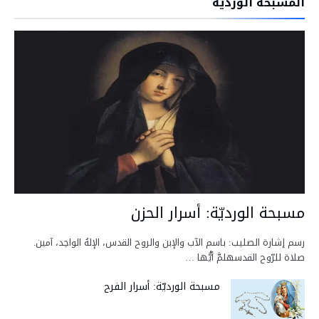
المسبحة الورديّة
مسبحة الورديّة: أسرار الحزن
رسم إشارة الصليب: باسم الآب والإبن والروح القدس، الإلهُ الواحِد، آمين.
صلاة للرّوح القدسهلمَّ أيُّها …
مسبحة الورديّة: أسرار الفرح