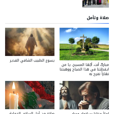
صلاة وتأمل
يسوع الطبيب الشافي القدير
مباركٌ أنت، أيّها المسيح، يا من
ايقظتنا في هذا الصباح ووهبتنا
نهاراً نفرح به
صلاة من أجل السلام، الحماية،
املأ منزلنا بسلامك وحبك