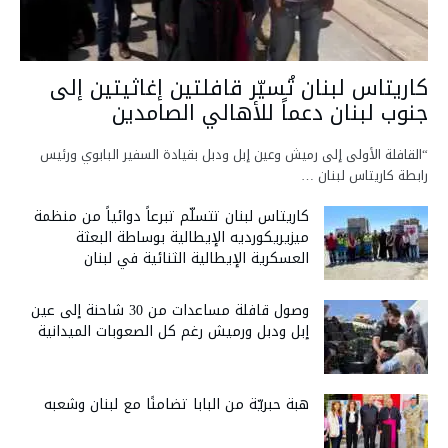
كاريتاس لبنان تُسيّر قافلتين إغاثيتين إلى
جنوب لبنان دعماً للأهالي الصامدين
“القافلة الأولى إلى رميش وعين إبل ودبل بقيادة السفير البابوي ورئيس
رابطة كاريتاس لبنان …
كاريتاس لبنان تتسلّم تبرعاً دوائياً من منظمة
ميزيريكورديه الإيطالية بوساطة البعثة
العسكرية الإيطالية الثنائية في لبنان
وصول قافلة مساعدات من 30 شاحنة إلى عين
إبل ودبل ورميش رغم كل الصعوبات الميدانية
هبة حبريّة من البابا تضامنًا مع لبنان وشعبه