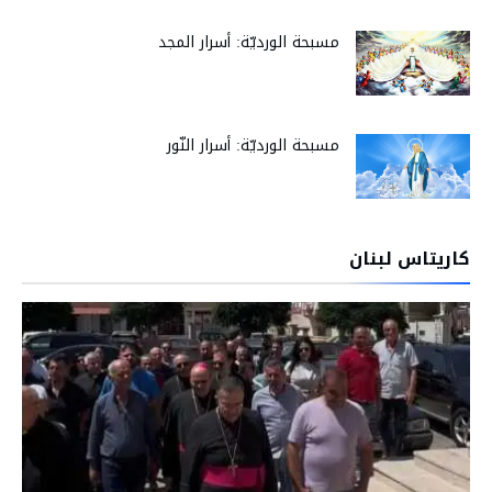
مسبحة الورديّة: أسرار المجد
مسبحة الورديّة: أسرار النّور
كاريتاس لبنان