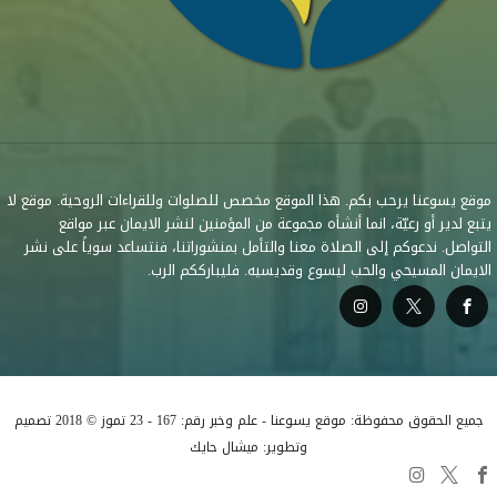
موقع يسوعنا يرحب بكم. هذا الموقع مخصص للصلوات وللقراءات الروحية. موقع لا
يتبع لدير أو رعيّة، انما أنشأه مجموعة من المؤمنين لنشر الايمان عبر مواقع
التواصل. ندعوكم إلى الصلاة معنا والتأمل بمنشوراتنا، فنتساعد سوياً على نشر
الايمان المسيحي والحب ليسوع وقديسيه. فليبارككم الرب.
جميع الحقوق محفوظة: موقع يسوعنا - علم وخبر رقم: 167 - 23 تموز © 2018 تصميم
وتطوير: ميشال حايك