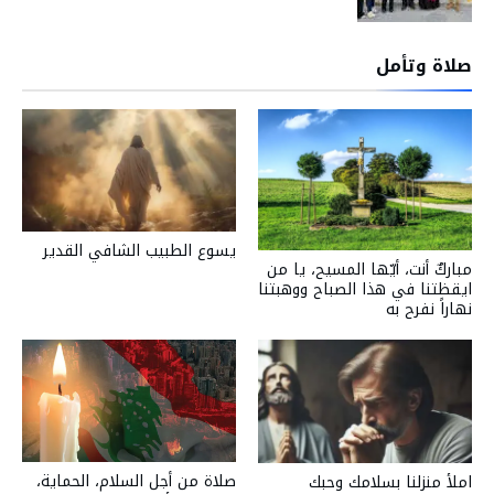
صلاة وتأمل
يسوع الطبيب الشافي القدير
مباركٌ أنت، أيّها المسيح، يا من
ايقظتنا في هذا الصباح ووهبتنا
نهاراً نفرح به
صلاة من أجل السلام، الحماية،
املأ منزلنا بسلامك وحبك