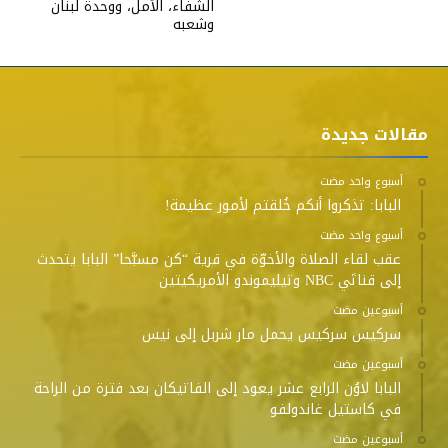
الشفاء، الأمل، ووحدة لبنان
وشعبه
مقالات جديدة
‫‫‫‏‫أسبوع واحد مضت‬
البابا: تذكروا أنكم خُلقتم لأمور عظيمة!
‫‫‫‏‫أسبوع واحد مضت‬
عقب لقاء الصلاة والأخوّة في قرية “كن مسبَّحا” البابا يتحدث
إلى قناتَي NBC وتيليموندو الأمريكيتين
‫‫‫‏‫أسبوعين مضت‬
سركيس سركيس يحمل مار شربل إلى نيس
‫‫‫‏‫أسبوعين مضت‬
البابا لاوُن الرابع عشر يعود إلى الفاتيكان بعد فترة من الراحة
في كاستيل غاندولفو
‫‫‫‏‫أسبوعين مضت‬