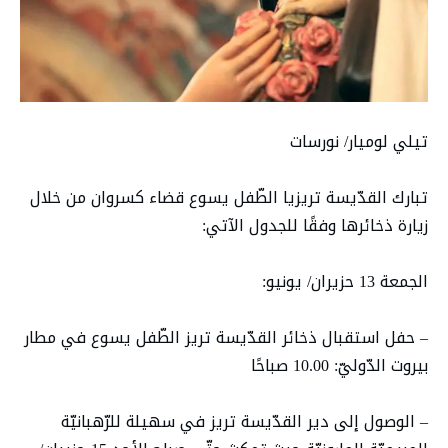
تيلي لوميار/ نورسات
تبارك القدّيسة تريزيا الطّفل يسوع قضاء كسروان من خلال
زيارة ذخائرها وفقًا للجدول الآتي:
الجمعة 13 حزيران/ يونيو:
– حفل استقبال ذخائر القدّيسة تريز الطّفل يسوع في مطار
بيروت الدّوليّ: 10.00 صباحًا
– الوصول إلى دير القدّيسة تريز في سهيلة للرّهبانيّة