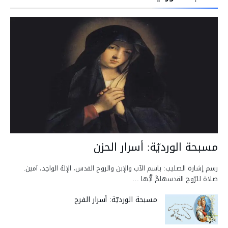
مسبحة الورديّة: أسرار الحزن
رسم إشارة الصليب: باسم الآب والإبن والروح القدس، الإلهُ الواحِد، آمين.
صلاة للرّوح القدسهلمَّ أيُّها …
مسبحة الورديّة: أسرار الفرح