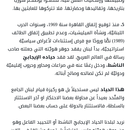
وطبيعتها وإمكانيّات العمل فيه، فتضحّوا بوطنكم سوريا
بتاريخها، وتقاليدها وحضارتها. فلا تتركوها للعابثين بها.
5.
منذ توقيع إتفاق القاهرة سنة 1969، وسنوات الحرب
اللبنانيّة، ونشأة الميليشيات، وعدم تطبيق إتفاق الطائف
(1989) نصًّا وروحًا مع فرض إستثناءات لأغراض سياسيّة
استراتيجيّة، بدأ لبنان يفقد جوهر هويّته التي جعلته صاحب
رسالة في العالم العربيّ. لقد فقد
حياده الإيجابيّ
الناشط،
ودخل رغمًا عنه في صراعات ومحاور وحروب إقليميّة
ودوليّة لم تكن لصالحه وصالح أبنائه.
هذا الحياد
ليس مستحيلاً بل هو ركيزة قيام لبنان الجامع
والمتّحد بعيداً عن محاولة بعضنا الاحتكار او آخر الاستئثار
بالسلطة، فالاستئثار بالدولة على حساب بعضنا البعض.
نريد لبلدنا الحياد الإيجابيّ الناشط أو التحييد الفاعل وهو