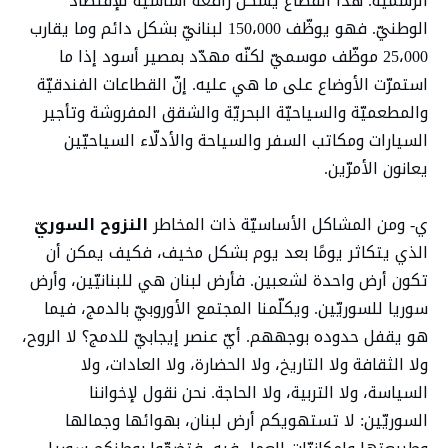
الرسميّة. هذا القطاع يشكّل رافعة أساسيّة للإقتصاد
الوطنيّ. فهو يوظّف 150،000 لبنانيّ بشكل دائم وما يقارب
25،000 موظّف موسميّ لكنّه مهدّد بمصير أسود إذا ما
استمرّت الأوضاع على ما هي عليه. إنّ القطاعات الفندقيّة
والمطعميّة والسياحيّة البحريّة والشقق المفروشة وتأجير
السيارات ومكاتب السفر والسياحة والأدلّاء السياحيّين
يعانون الأمرّين.
ي- ومن المشاكل الأساسيّة ذات المخاطر
النزوح السوريّ
الذي يتكاثر يومًا بعد يوم بشكل مخيف، فكيف يمكن أن
تكون أرض واحدة لشعبين. فأرض لبنان هي للبنانيّين، وأرض
سوريا للسوريّين. ويكلّمنا المجتمع الأوروبيّ بالدمج، فيما
هو يقفل حدوده بوجههم. أيّ عنصر إيجابيّ للدمج؟ لا الروح،
ولا الثقافة ولا التاريخ، ولا الحضارة، ولا العادات، ولا
السياسة، ولا التربية، ولا الحاجة. نحن نقول لإخواننا
السوريّين: لا تستهويكم أرض لبنان، بهوائها وجمالها