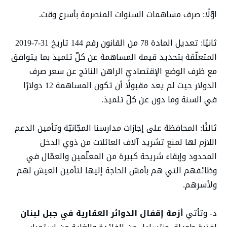
اوّلًا: صرف مساهمات السنوات المنصرمة بأسرع وقت.
ثانيًا: تعديل المادة 78 من القانون رقم 144 تاريخ 31-7-2019
المتعلّقة بتحديد قيمة المساهمة عن كلّ تلميذ بما يتوافق
مع ظرف الوضع الإقتصاديّ الراهن الناتج عن سعر صرف
الدولار حيث لم يعد مقبولًا أن تكون المساهمة 12 دولارًا
في السنة وما دون عن كلّ تلميذ.
ثالثًا: المحافظة على إجازات مدارسنا المجّانيّة وتأمين الدعم
اللازم لها لمنع تشريد آلاف العائلات من ذوي الدخل
المحدود وإبقاء شريحة كبيرة من المعلّمين والعمّال في
وظائفهم التي هم بأمسّ الحاجة إليها لتأمين العيش لهم
ولأسرهم.
د- وتأتي
أزمة إقفال الدوائر العقارية في جبل لبنان