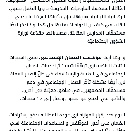
الأخرى، كمستشفيات راهبات القلبين الأقدسين، الانطونيات،
الغائلة المقدسة المارونيات، القديسة تريزيا الطفل يسوع،
الرهبانية اللبنانية وسواها، فإن ذكرناها لوجدنا ما يدمي
القلب في كيف ان الدولة لا يعنيها كل هذا. ولا نذكر ايضًا
مستحقّات المدارس المجّانيّة، فحساباتها مقدّمة لوزارة
الشؤون الإجتماعيّة.
و- وها أزمة
مؤسّسة الضمان الإجتماعيّ.
ففي السنوات
الثلاث الماضية نرى توقّفًا شبه تامّ لخدمات الضمان
الإجتماعيّ في الطبابة والإستشفاء في ظلّ إنهيار العملة.
نرى أيضًا مشكلة تأخّر الضمان الإجتماعيّ في دفع
مستحقّات المضمونين، في مناطق معيّنة دون أخرى،
والتأخير في الدفع غير مقبول ويصل إلى 3-4 سنوات.
اليوم بعد إقرار الموازنة نرى عودة للمطالبة بدفع إشتراكات
الضمان على أجور الموظّفين والمساعدات الإجتماعيّة لهم،