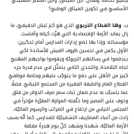
بجميع حكّامه. ونسأل: أين الميثاق، وأين العنصر المسيحيّ
الأساسيّ في تكوين الميثاق الوطنيّ؟
ب-
وها القطاع التربويّ
الذي هو كنز لبنان الحقيقيّ، ما
زال يعاند الأزمة الإقتصادية التي هزّت كيانه وأفلست
مؤسساته. وإذا بها تضع إدارات المدارس أمام تحدّيين:
الأول يكمن في تحسين ظروف العيش للأساتذة لكي
يندفعوا في رسالتهم التربويّة ويقوموا بواجبهم المهنيّ
تجاه التلامذة، والتحدي الثاني يتمثّل في عدم قدرة جزء
كبير من الأهل على دفع ما يتوجّب عليهم وبخاصة موظفيّ
القطاع العام والطبقة الفقيرة من المجتمع اللبنانيّ. فضلًا
عما يتسبّب به عدم ضمان ثبات سعر صرف الدولار من قلق
وخوف على المصير وما خلّفته الموازنة المقرّرة مؤخراً في
المجلس النيابي من ارتفاع في الضرائب والرسوم الماليّة،
زادت من أعباء المصاريف التشغيليّة للمدارس. كما أنّه بسبب
الأزمة الماليّة، شهدنا ونشهد كلّ يوم هجرةً مقلقة