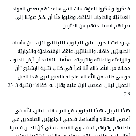
فذكروا وشكروا المؤسّسات التي ساعدتهم ببعض المواد
الغذائيّة والحاجات الخاصّة. وطلبوا منّا أن نضمّ صوتنا إلى
صوتهم لمساعدتهم من الخيّرين.
ح- وجاءت
الحرب على الجنوب اللبنانيّ
لتزيد من مأساة
الجنوبيّين خاصّة، واللبنانيّين عامّة، الإقتصاديّة والتجاريّة
والزراعيّة والماليّة والتربويّة. يعلّمنا التقليد أن أرض الجنوب
مصانة من الله. ذلك أنّنا نقرأ في كتاب تثنية الإشترع “أنّ
موسى طلب من الله السماح له بالعبور ليرى هذا الجبل
الجميل لبنان. فغضب الربّ عليه وقال له: كفاك” (تثنية 3: 25-
26).
هذا الجبل،
هذا الجنوب
هو اليوم قلب لبنان، لأنّه في
أقصى المعاناة وأقساها، فنحيي الجنوبيّين الصامدين في
بلداتهم وقراهم تحت دويّ القصف، نحيّي كلّ الذين فقدوا