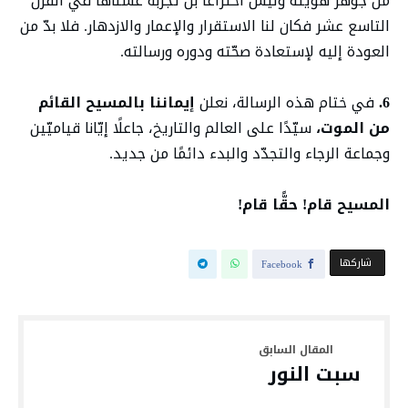
من جوهر هويّته وليس اختراعاً بل تجربة عشناها في القرن
التاسع عشر فكان لنا الاستقرار والإعمار والازدهار. فلا بدّ من
العودة إليه لإستعادة صحّته ودوره ورسالته.
6.
في ختام هذه الرسالة، نعلن
إيماننا بالمسيح القائم
من الموت،
سيّدًا على العالم والتاريخ، جاعلًا إيّانا قياميّين
وجماعة الرجاء والتجدّد والبدء دائمًا من جديد.
المسيح قام! حقًّا قام!
‫‫ شاركها‬
Facebook
سبت النور