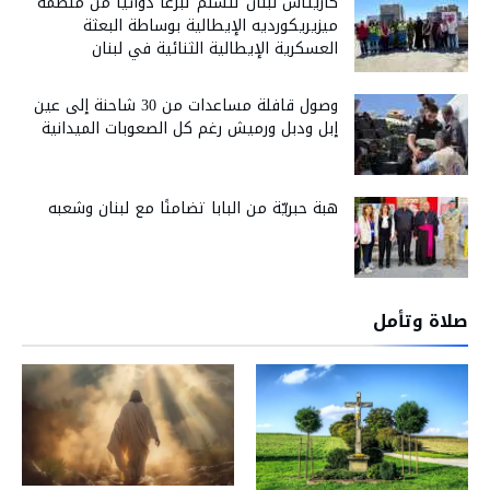
كاريتاس لبنان تتسلّم تبرعاً دوائياً من منظمة
ميزيريكورديه الإيطالية بوساطة البعثة
العسكرية الإيطالية الثنائية في لبنان
وصول قافلة مساعدات من 30 شاحنة إلى عين
إبل ودبل ورميش رغم كل الصعوبات الميدانية
هبة حبريّة من البابا تضامنًا مع لبنان وشعبه
صلاة وتأمل