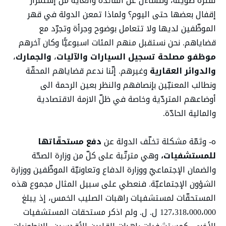
لفترة طويلة، ونتساءل عن الفائدة والغاية من إستمرار
إقفال بعضها حتى اليوم؟ ولماذا تمعن الدولة في قهر
الموظّفين لديها ولا تتعامل بوضوح وجرأة وتجرّد مع
قضاياهم. نحن نستقبل منهم المئات اسبوعيًّا وكان آخرهم
موظفو مصلحة تسجيل السيارات والآليات
،
والجمارك
،
والدوائر العقارية
وغيرهم. إنّنا ندعم قضاياهم المحقّة
ونطالب المعنيّين بإنصافهم والنظر بعين الرحمة الى
أوضاعهم المتردّية وخاصة في ظلّ الازمة الاقتصادية
والمالية الحادّة.
ه- وثمّة مشكلة تخلّف الدولة عن
دفع مستحقّاتها
للمستشفيات،
وهي مترتّبة على كلّ من وزارة الصحّة
والضمان الإجتماعيّ ووزارة الدفاع وتعاونيّة الموظّفين ووزارة
الشؤون الإجتماعيّة. فنعطي على سبيل المثال مجموع هذه
المستحقّات لمستشفيات راهبات الصليب الخمس، إذ يبلغ
127،318،000،000 ل. ل. ولم اذكر مستحقات المستشفيات