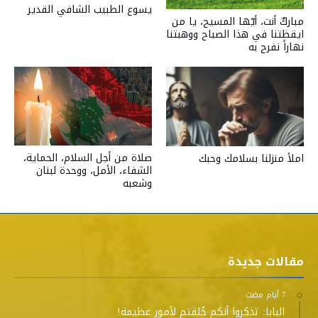
يسوع الطبيب الشافي القدير
مباركٌ أنت، أيّها المسيح، يا من
ايقظتنا في هذا الصباح ووهبتنا
نهاراً نفرح به
صلاة من أجل السلام، الحماية،
املأ منزلنا بسلامك وحبك
الشفاء، الأمل، ووحدة لبنان
وشعبه
مقالات جديدة
البابا: تذكروا أنكم خُلقتم لأمور عظيمة!