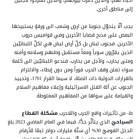
أحبّاء لهم، والذين دُمّرت بيوتهم، والذين تشرّدوا لاجئين
إلى مناطق أخرى.
يجب ألّا يتحوّل جنوبنا من ارضٍ وشعب الى ورقةٍ يستبيحها
البعض على مذبح قضايا الآخرين وفي قواميس حروب
الآخرين. فجنوب لبنان بل كلّ أرض لبنان هي لكلّ اللبنانيّين
الذين يقرّرون سوياً ومعاً مستقبل وطنهم وسلامه وأمنه
ومتى يحارب، ولأجل من يحارب. فندعو اللبنانيّين الى كلمة
سواء تعلن وقف الحرب فوراً ومن دون إبطاء، والالتزام
بالقرارات الدولية ذات الصلة، لا سيما القرار 1701، وتحييد
الجنوب عن آلة القتل الاسرائيلية وإعلاء مفاهيم السلام
والقيامة على سواها من المفاهيم المغلوطة.
ط-
من تأثيرات واقع الحرب واللاحرب
مشكلة القطاع
السياحيّ
الذي يتأثّر جدًّا، فيما في العام الماضي 2023 بلغ
الدخل القوميّ 30% أي ستّة مليارات دولار تبعًا للأرقام