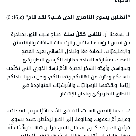
الأحبّاء،
“أتطلبن يسوع الناصريّ الذي صُلب؟ لقد قام”
(مر16: 6)
1.
يسعدنا أن
نلتقي ككلّ سنة،
صباح سبت النور، بمبادرة
من قدس الرؤساء العامّين والرئيسات العامّات والإقليميّن
والإقليميّات، للصلاة معًا وتبادل التهاني بعيد الفصح
المجيد، بمشاركة السادة مطارنة الكرسيّ البطريركيّ
وسواهم. وأوجّه الشكر لحضرة الأمّ نزهة الخوري التي تكلّمت
ياسمكم وعبّرت عن تهانيكم وتمنياتكم، ونحن بدورنا نبادلكم
إيّاها. ونقدّمها للرهبانيّات والأبرشيّات المتواجدة في
النطاق البطريركيّ وبلدان الإنتشار.
2.
عندما إنقضى السبت، أتت في الأحد باكرًا مريم المجدليّة،
ومريم أمّ يعقوب، وصالوما، إلى القبر ليحنّطن جسد يسوع.
فرأين الحجر قد دُحرج. فدخلن القبر، فرأين شابًا متوشّحًا حلّةً