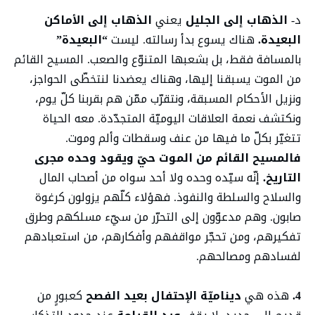
د-
الذهاب إلى الجليل
يعني
الذهاب إلى الأماكن
البعيدة.
هناك يسوع بدأ رسالته. ليست
“البعيدة”
بالمسافة فقط، بل بشعبها المتنوّع والصعب. المسيح القائم
من الموت يسبقنا إليها، وهناك يعضدنا لنتخطّى الحواجز،
ونزيل الأحكام المسبقة، ونتقرّب ممّن هم بقربنا كلّ يوم،
ونكتشف نعمة العلاقات اليوميّة المتجدّدة. معه الحياة
تتغيّر بكلّ ما فيها من عنف وسقطات وألم وموت.
فالمسيح القائم من الموت حيّ ويقود وحده مجرى
التاريخ.
إنّه سيّده وحده ولا أحد سواه من أصحاب المال
والسلاح والسلطة والنفوذ. فهؤلاء كلّهم يزولون كرغوة
صابون. وهم مدعوّون إلى التحرّر من سيّء مسلكهم وطرق
تفكيرهم، ومن تحجّر مواقفهم وأفكارهم، من استعبادهم
لفسادهم ومصالحهم.
4.
هذه هي
ديناميّة
الإحتفال بعيد الفصح
كعبورٍ من