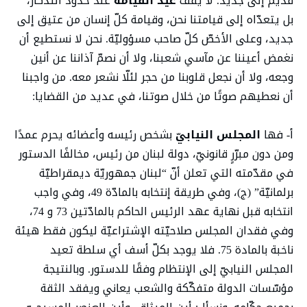
قديم إلى جديد. لا يقف
عيد
القيامة
عند حدود التذكار،
بل يتعدّاه إلى قيامتنا نحن، وقيامة كلّ إنسان من عتيق إلى
جديد، وعلى الأخصّ كلّ صاحب مسؤوليّة. نحن لا نستطيع أن
نغمض أعيننا عن مآسي شعبنا، ولا أن نصمّ آذاننا عن أنين
وجعه، ولا أن نجعل قلوبنا من حجر لئلّا نشعر معه. من واجبنا
أن نعطيهم صوتًا من خلال صوتنا، في عديد من القضايا:
أ- فها
المجلس النيابيّ
بشخص رئيسه وأعضائه يحرم عمدًا
ومن دون مبرّرٍ قانونيّ، دولة لبنان من رئيس، مخالفًا الدستور
في مقدّمته التي تعلن أنّ “لبنان جمهوريّة ديمقراطيّة
برلمانيّة” (ج)، وفي طريقة إنتخابه بالمادّة 49، وفي واجب
انتخابه قبل نهاية عهد الرئيس الحاكم بالمادّتين 73 و 74،
وفي فقدان المجلس صلاحيّته الإشتراعيّة ليكون فقط هيئة
ناخبة بالمادة 75. فلا يوجد بكلّ أسف أي سلطة تعيد
المجلس النيابيّ إلى الإنتظام وفقًا للدستور. وبالنتيجة
مؤسّسات الدولة متفكّكة والشعب يعاني ويفقد الثقة