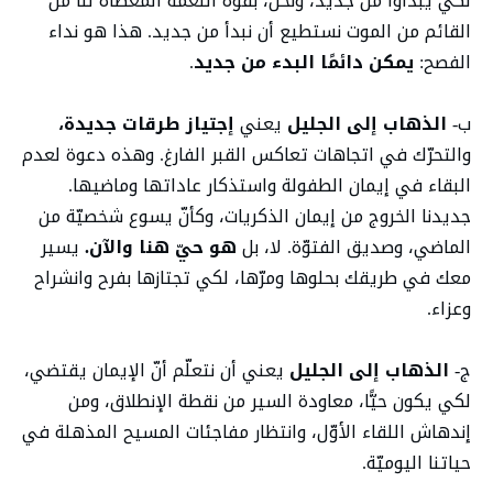
لكي يبدأوا من جديد، ونحن، بقوّة النعمة المعطاة لنا من
القائم من الموت نستطيع أن نبدأ من جديد. هذا هو نداء
الفصح:
يمكن دائمًا البدء من جديد
.
ب-
الذهاب إلى الجليل
يعني
إجتياز طرقات جديدة،
والتحرّك في اتجاهات تعاكس القبر الفارغ. وهذه دعوة لعدم
البقاء في إيمان الطفولة واستذكار عاداتها وماضيها.
جديدنا الخروج من إيمان الذكريات، وكأنّ يسوع شخصيّة من
الماضي، وصديق الفتوّة. لا، بل
هو حيّ هنا والآن.
يسير
معك في طريقك بحلوها ومرّها، لكي تجتازها بفرح وانشراح
وعزاء.
ج-
الذهاب إلى الجليل
يعني أن نتعلّم أنّ الإيمان يقتضي،
لكي يكون حيًّا، معاودة السير من نقطة الإنطلاق، ومن
إندهاش اللقاء الأوّل، وانتظار مفاجئات المسيح المذهلة في
حياتنا اليوميّة.