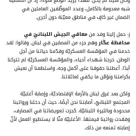
وكأنّ شيئًا لم يكن. فهذا يزيد الوضع سوءًا، إذ أنّ التغطية
شبه معدومة بالكامل، وعدد الموظّفين العاملين في
الضمان غير كافٍ في مناطق معيّنة دون أخرى.
ز- حمل إلينا وفد من
معاقي الجيش اللبنانيّ في
محافظة عكّار
وهم جزء من المصابين في لبنان. وقالوا: لقد
خدمنا في المؤسّسة العسكريّة وقدّمنا حياتنا من أجل
الوطن. خرجنا شهداء أحياء، والمؤسّسة العسكريّة لم تتركنا
أبدًا. أعطتنا حقوقنا على أكمل وجه، واستطعنا أن نعيش
بكرامتنا ونؤمّن ما يكفي لعائلاتنا.
ولكن بعد غرق لبنان بالأزمة الإقتصاديّة، وإصابة أغلبيّة
المجتمع اللبنانيّ، أصابتنا نحن أيضًا، حيث أن دخلنا ورواتبنا
محدودة وبالليرة اللبنانيّة. حُجزت تعويضاتنا في المصارف،
وفقدت رواتبنا قيمتها. الأغلبيّة منّا لا يستطيع العمل لأنّ
إصابته تمنعه من ذلك.