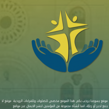
موقع يسوعنا يرحب بكم. هذا الموقع مخصص للصلوات وللقراءات الروحية. موقع لا
يتبع لدير أو رعيّة، انما أنشأه مجموعة من المؤمنين لنشر الايمان عبر مواقع