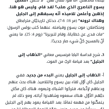
بيضاء فانذهلن. أمّا هو، فقال لهنّ: “لا تخفن.
أتطلبن
يسوع الناصريّ الذي صلب؟ لقد قام، وليس هو هنا.
إذهبن وأعلمن تلاميذه أنّه يسبقهم إلى الجليل
وهناك ترونه”
(مر 16: 6-7)
.
حدثان تاريخيّان مترابطان
ومتكاملان: موت يسوع وقيامته. عنهما كتب بولس الرسول:
“مات فدى عن خطايانا، وقام لتبريرنا” (روم 4: 25). ما يعني
أنّ بالمسيح كلّ شيء صار جديدًا.
3.
شرح قداسة البابا فرنسيس معاني
“الذهاب إلى
الجليل”
بعد قيامة الربّ من الموت.
أ-
الذهاب إلى الجليل
يعني
البدء من جديد.
ففي
الجليل كان أوّل لقاء بين يسوع والتلاميذ. هناك بحث عنهم
ودعاهم لإتّباعه، فتركوا الشباك وتبعوه. هناك كان مكان
حبّهم الأوّل. هناك سمعوه وشاهدوا آياته، ومع ذلك لم
يتمكّنوا من فهمه تمامًا. بعد القيامة يعود بهم إلى الجليل