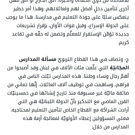
للأساتذة من ذوي الكفاءة والخبرة، الى الخارج أو الى مهن
أخرى لتأمين دخلٍ أفضل لهم ولعائلاتهم. وهذا أمر خطير
ينعكس سلبًا على جودة التعليم في مدارسنا. هذا ما يوجب
على الدولة الإسراع، وقبل فوات الأوان، بإقرار تشريعات
جديدة تؤمّن الإستقرار للمعلّم وتضمن له حقّه في تقاعد
كريم.
ج- وتضاف في هذا القطاع التربويّ
مسألة المدارس
المجّانيّة
التي علّمت مئات الآلاف في لبنان وقد أصبحوا من
أهمّ رجال ونساء وطننا. هذه المدارس ثبّتت الناس في
قراهم، وساهمت في توظيف آلاف العائلات. إنّها تعاني من
ضائقة ماليّة غير مسبوقة منذ تاريخ إنشائها في خمسينيّات
القرن الماضي مع التذكير بأنّ الدولة اللبنانيّة هي التي
أرادت الشراكة مع القطاع الخاص لتأمين التعليم لمحتاجيه.
فعلى المسؤولين إعطاء الأولويّة لمعالجة أزمة هذه
المدارس من خلال: