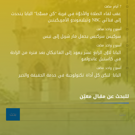
عقب لقاء الصلاة والأخوّة في قرية “كن مسبَّحا” البابا يتحدث
إلى قناتَي NBC وتيليموندو الأمريكيتين
‫‫‫‏‫أسبوع واحد مضت‬
سركيس سركيس يحمل مار شربل إلى نيس
‫‫‫‏‫أسبوع واحد مضت‬
البابا لاوُن الرابع عشر يعود إلى الفاتيكان بعد فترة من الراحة
في كاستيل غاندولفو
‫‫‫‏‫أسبوع واحد مضت‬
البابا: لتكن كل أداة تكنولوجية في خدمة الحقيقة والخير
للبحث عن مقال معيّن
البحث عن: