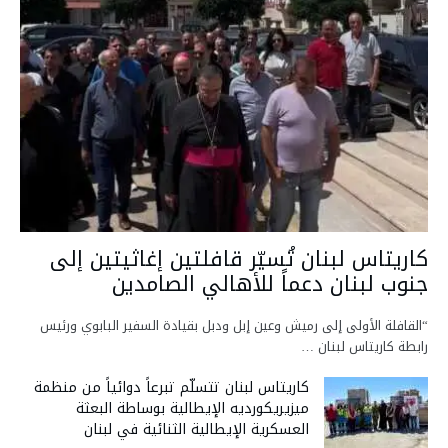
كاريتاس لبنان تُسيّر قافلتين إغاثيتين إلى
جنوب لبنان دعماً للأهالي الصامدين
“القافلة الأولى إلى رميش وعين إبل ودبل بقيادة السفير البابوي ورئيس
رابطة كاريتاس لبنان …
كاريتاس لبنان تتسلّم تبرعاً دوائياً من منظمة
ميزيريكورديه الإيطالية بوساطة البعثة
العسكرية الإيطالية الثنائية في لبنان