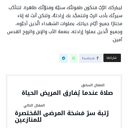
ليباركك الرّبّ فتكون طفولتُك سنيّة وفتوّتُك طاهرة. لتتأدّب
سيرتُك بأدب الربّ ولتتمجَّد بك إرادتهُ، ولتكن أنتَ له إناء
مختارًا جميع أيّام حياتك. بصلوات الشهداء الّذين أحبّوه،
وجميع الّذين عملوا إرادته، بنعمة الآب والإبن والروح القدس
آمين.
‫‫ شاركها‬
Facebook
صلاة عندما يُفارق المريض الحياة
رُتبة سرّ مَسْحَة المرضى المُختصرة
للمنازعين