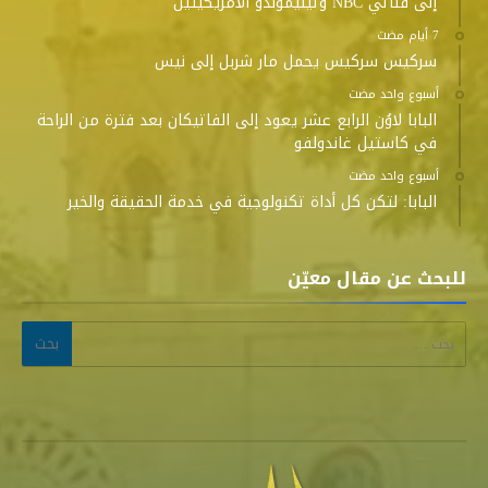
إلى قناتَي NBC وتيليموندو الأمريكيتين
سركيس سركيس يحمل مار شربل إلى نيس
‫‫‫‏‫أسبوع واحد مضت‬
البابا لاوُن الرابع عشر يعود إلى الفاتيكان بعد فترة من الراحة
في كاستيل غاندولفو
‫‫‫‏‫أسبوع واحد مضت‬
البابا: لتكن كل أداة تكنولوجية في خدمة الحقيقة والخير
للبحث عن مقال معيّن
البحث عن: