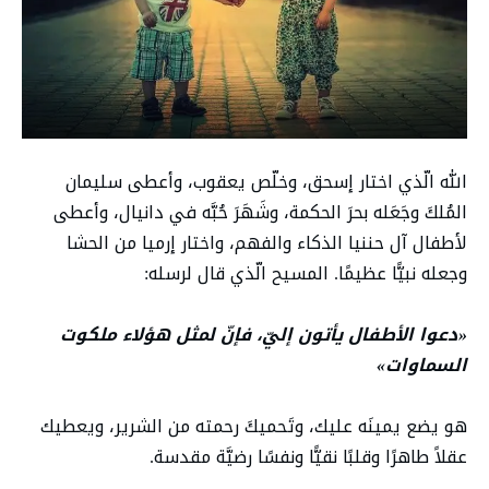
الله الّذي اختار إسحق، وخلّص يعقوب، وأعطى سليمان
المُلكَ وجَعَله بحرَ الحكمة، وشَهَرَ حُبَّه في دانيال، وأعطى
لأطفال آل حننيا الذكاء والفهم، واختار إرميا من الحشا
وجعله نبيًّا عظيمًا. المسيح الّذي قال لرسله:
«دعوا الأطفال يأتون إليّ، فإنّ لمثل هؤلاء ملكوت
السماوات»
هو يضع يمينَه عليك، وتَحميكَ رحمته من الشرير، ويعطيك
عقلاً طاهرًا وقلبًا نقيًّا ونفسًا رضيَّة مقدسة.