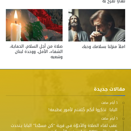
نهاراً نفرح به
صلاة من أجل السلام، الحماية،
املأ منزلنا بسلامك وحبك
الشفاء، الأمل، ووحدة لبنان
وشعبه
مقالات جديدة
البابا: تذكروا أنكم خُلقتم لأمور عظيمة!
عقب لقاء الصلاة والأخوّة في قرية “كن مسبَّحا” البابا يتحدث