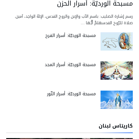
مسبحة الورديّة: أسرار الحزن
رسم إشارة الصليب: باسم الآب والإبن والروح القدس، الإلهُ الواحِد، آمين.
صلاة للرّوح القدسهلمَّ أيُّها …
مسبحة الورديّة: أسرار الفرح
مسبحة الورديّة: أسرار المجد
مسبحة الورديّة: أسرار النّور
كاريتاس لبنان