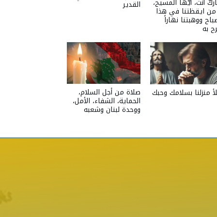
ركٌ أنت، أيّها المسيح،
القدير
 من ايقظتنا في هذا
باح ووهبتنا نهاراً
ح به
صلاة من أجل السلام،
أ منزلنا بسلامك وحبك
الحماية، الشفاء، الأمل،
ووحدة لبنان وشعبه