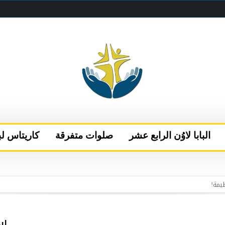
البابا لاوُن الرابع عشر
صلوات متفرقة
كاريتاس لب
 البابا يتحدث إلى قناتَي NBC وتيليموندو الأمريكيتين
إلى نيس
الفاتيكان بعد فترة من الراحة في كاستيل غاندولفو
اب