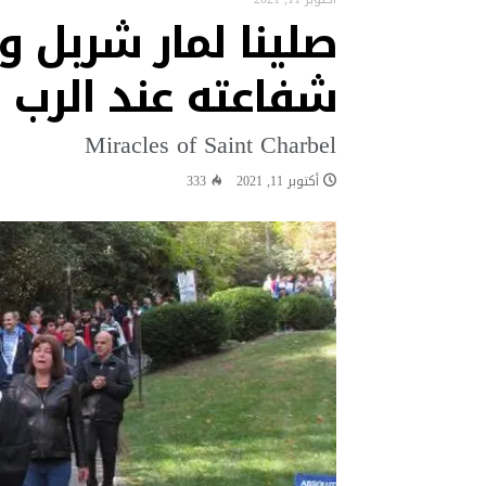
صلينا لمار شربل و
البابا: لتكن كل أداة تكنولوجية ف
“نشيد سلام” لقاء تستضيفه قرية “ك
شفاعته عند الرب 
البابا في رسالة فيديو إلى شباب ا
البابا: البطريرك الحويك كان رجل الح
Miracles of Saint Charbel
البابا يقول إن العلاقة مع الله 
أكتوبر 11, 2021
333
البابا يشجع شبيبة تشوتا وكوتيرف