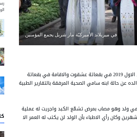
رسم
الو
في ميريلاند الأميركيّة مار شربل يجمع المؤمنين
الطفل سامي سام فهد من مواليد 25 تشرين الاول 2019 في بقعاتة عشقوت والاقامة في بقعاتة
0336283 , وكما يخبر والده عن حالة ابنه سامي الصحية المرفقة بالتقارير الطبية
مي ولد وهو مصاب بمرض تشمّع الكبد واجريت له عملية
كا
ن وكان رأي الاطباء بأن الولد لن يكتب له العمر الا