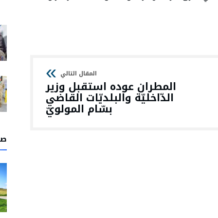
المطران عوده استقبل وزير
الدّاخليّة والبلديّات القاضي
بسّام المولويّ
صل