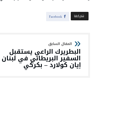
‫‫ شاركها‬
Facebook
البطريرك الراعي يستقبل
السفير البريطاني في لبنان
إيان كولارد – بكركي