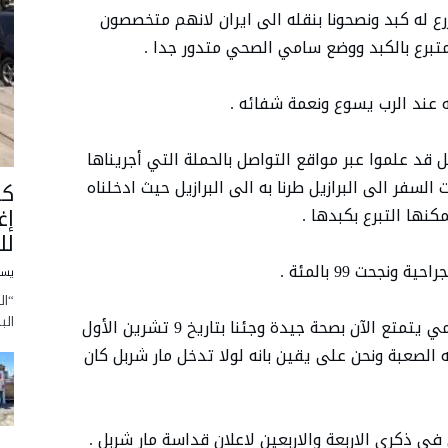
له كبد ونصحونا بنقله الى ايران لانهم متخصصون
متبرع بالكبد ووضع سامي الصحي متدور جدا .
ه عند الرب يسوع ونعمة شفائه .
 قد علموا عبر مواقع التواصل بالحملة التي أجريناها
 السفر الى البرازيل طرنا به الى البرازيل حيث ادخلناه
كا
إغ
نها التبرع بكبدها .
لل
يسو
“ال
الب
وبعد العملية بثلاثة اشهر عدنا الى لبنان وسامي يتمتع الآن بصحة جيدة وجئنا بتاريخ 9 تشرين الأول
ه الصعبة ونحن على يقين بانه لولا تدخل مار شربل كان
في ذكرى الاربعة والاربعين لاعلان قداسة مار شربل .