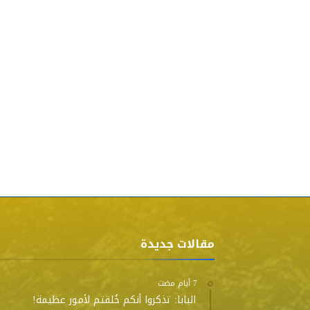
مقالات جديدة
البابا: تذكروا أنكم خُلقتم لأمور عظيمة!