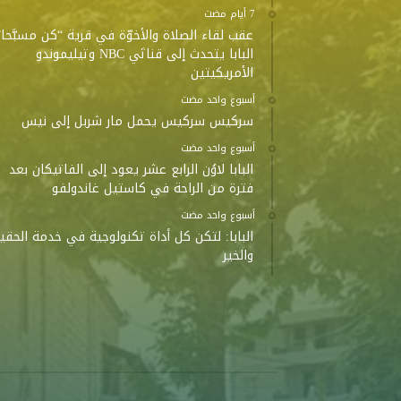
عقب لقاء الصلاة والأخوّة في قرية “كن مسبَّحا”
البابا يتحدث إلى قناتَي NBC وتيليموندو
الأمريكيتين
‫‫‫‏‫أسبوع واحد مضت‬
سركيس سركيس يحمل مار شربل إلى نيس
‫‫‫‏‫أسبوع واحد مضت‬
البابا لاوُن الرابع عشر يعود إلى الفاتيكان بعد
فترة من الراحة في كاستيل غاندولفو
‫‫‫‏‫أسبوع واحد مضت‬
البابا: لتكن كل أداة تكنولوجية في خدمة الحقي
والخير