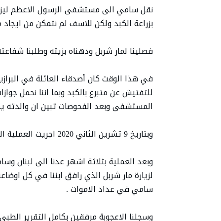
نقل سامي الى مستشفى الرسول الاعظم ليزرع 
بزراعة الكبد ولكن للاسف لم نتمكن من ايجاد 
فصلينا لمار شربل ودهناه بزيته وطلبنا شفاعت
في هذا الوقت كان أصدقاء العائلة في البرازيل
للتفتيش عن متبرع بالكبد وبما اننا نحمل جوازات
المستشفى وبعد الفحوصات تبين ان والدته يمك
وبتاريخ 9 تشرين الثاني 2020 اجريت العملية الجراحية ونجحت 99 بالمئة .
لزيارة مار شربل الذي رافق ابننا في كل اوضاع
سامي في عداد الاموات .
وسجلنا الاعجوبة مرفقين بكامل التقرير الطبي 