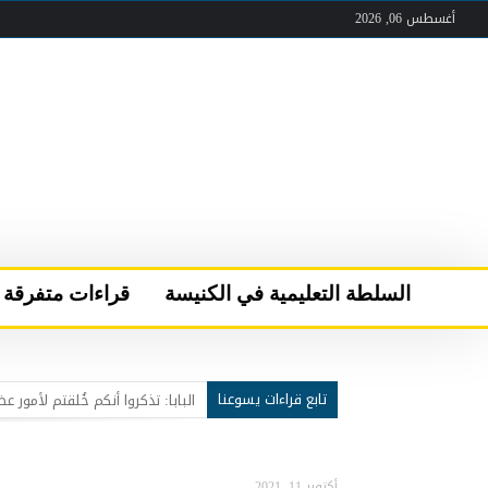
أغسطس 06, 2026
السلطة التعليمية في الكنيسة
قراءات متفرقة
تابع قراءات يسوعنا
عقب لقاء الصلاة والأخوّة في قرية “كن مسبَّحا”
سركيس سركيس يحمل مار شربل 
البابا لاوُن الرابع عشر يعود إلى 
أكتوبر 11, 2021