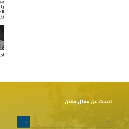
مبا
يا
الص
نفر
امل
للبحث عن مقال معيّن
البحث عن: