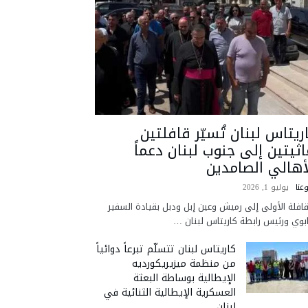
ريتاس لبنان تُسيّر قافلتين
اثيتين إلى جنوب لبنان دعماً
أهالي الصامدين
عنا
يوليو 1, 2026
قافلة الأولى إلى رميش وعين إبل ودبل بقيادة السفير
ابوي ورئيس رابطة كاريتاس لبنان …
كاريتاس لبنان تتسلّم تبرعاً دوائياً
من منظمة ميزيريكورديه
الإيطالية بوساطة البعثة
العسكرية الإيطالية الثنائية في
لبنان