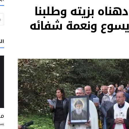
دهناه بزيته وطلبنا
ي خدمة الحقيقة والخير
البحث عن
ن مسبحاً” يوم الأربعاء بحضور البابا لاون الرابع عشر
يسوع ونعمة شفائه
لبرتغال: لا تتوقفوا عن الحلم بعالم يسوده السلام والأخوّة
وار والرجاء
ال
تقود إلى الفرح وتساعد الإنسان على أن يعيش علاقاته مع الآخرين على أفضل وجه
و في بيرو على أن يكونوا رسل محبة وخدمة
مس
يسو