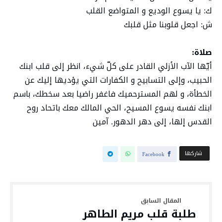
ك: یا یسوع الودیع و المتواضع القلب
ش: اجعل قلوبنا مثل قلبك
صلاة:
أیّھا الآب الأزلي القادر على كلّ شيء، انظر إلى قلب ابنك
الحبیب، وإلى التسابیح و الكفارات التي یؤدیھا إلیك عن
الخطأة، و لھم المسترحمیك فاغفر راضیا بعد سخطك، باسم
ابنك نفسه یسوع المسیح، الحي المالك معك باتحاد روح
القدس إلھا، إلى دھر الدھور. آمین
‫‫ شاركها‬
Facebook
طلبة قلب مريم الطاهر