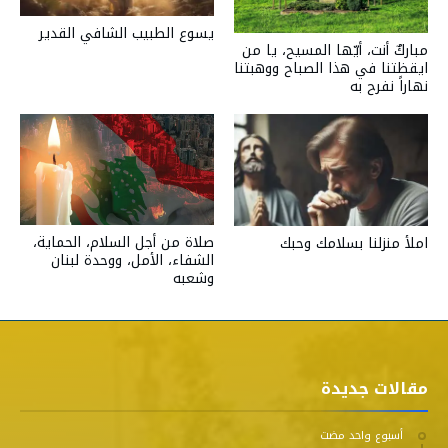
يسوع الطبيب الشافي القدير
مباركٌ أنت، أيّها المسيح، يا من
ايقظتنا في هذا الصباح ووهبتنا
نهاراً نفرح به
صلاة من أجل السلام، الحماية،
املأ منزلنا بسلامك وحبك
الشفاء، الأمل، ووحدة لبنان
وشعبه
مقالات جديدة
‫‫‫‏‫أسبوع واحد مضت‬