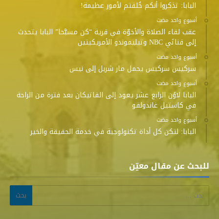
البابا: تذكروا أنكم خُلقتم لأمور عظيمة!
‫‫‫‏‫أسبوع واحد مضت‬
عقب لقاء الصلاة والأخوّة في قرية “كن مسبَّحا” البابا يتحدث
إلى قناتَي NBC وتيليموندو الأمريكيتين
‫‫‫‏‫أسبوع واحد مضت‬
سركيس سركيس يحمل مار شربل إلى نيس
‫‫‫‏‫أسبوع واحد مضت‬
البابا لاوُن الرابع عشر يعود إلى الفاتيكان بعد فترة من الراحة
في كاستيل غاندولفو
‫‫‫‏‫أسبوع واحد مضت‬
البابا: لتكن كل أداة تكنولوجية في خدمة الحقيقة والخير
للبحث عن مقال معيّن
البحث عن: