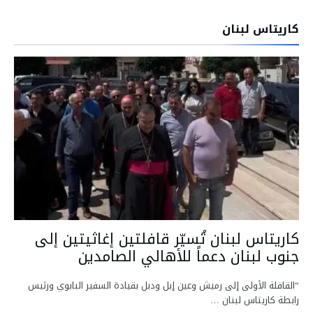
كاريتاس لبنان
كاريتاس لبنان تُسيّر قافلتين إغاثيتين إلى
جنوب لبنان دعماً للأهالي الصامدين
“القافلة الأولى إلى رميش وعين إبل ودبل بقيادة السفير البابوي ورئيس
رابطة كاريتاس لبنان …