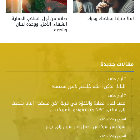
صلاة من أجل السلام، الحماية،
املأ منزلنا بسلامك وحبك
الشفاء، الأمل، ووحدة لبنان
وشعبه
مقالات جديدة
البابا: تذكروا أنكم خُلقتم لأمور عظيمة!
عقب لقاء الصلاة والأخوّة في قرية “كن مسبَّحا” البابا يتحدث
إلى قناتَي NBC وتيليموندو الأمريكيتين
‫‫‫‏‫أسبوع واحد مضت‬
سركيس سركيس يحمل مار شربل إلى نيس
‫‫‫‏‫أسبوع واحد مضت‬