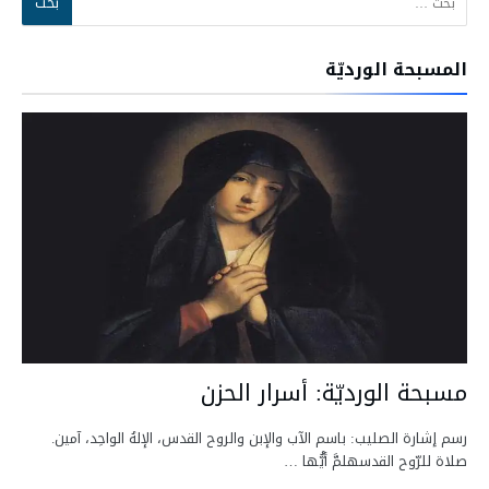
المسبحة الورديّة
مسبحة الورديّة: أسرار الحزن
رسم إشارة الصليب: باسم الآب والإبن والروح القدس، الإلهُ الواحِد، آمين.
صلاة للرّوح القدسهلمَّ أيُّها …