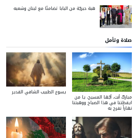
هبة حبريّة من البابا تضامنًا مع لبنان وشعبه
صلاة وتأمل
يسوع الطبيب الشافي القدير
مباركٌ أنت، أيّها المسيح، يا من
ايقظتنا في هذا الصباح ووهبتنا
نهاراً نفرح به