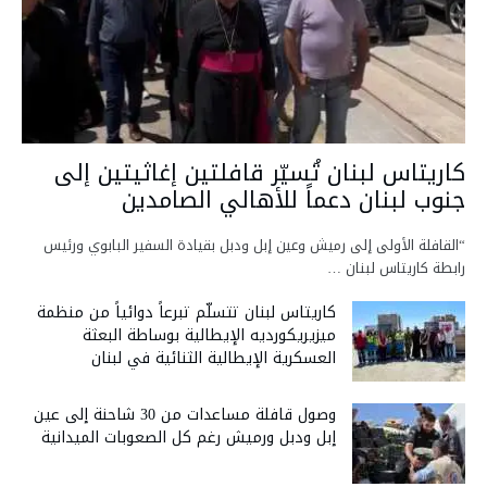
كاريتاس لبنان تُسيّر قافلتين إغاثيتين إلى
جنوب لبنان دعماً للأهالي الصامدين
“القافلة الأولى إلى رميش وعين إبل ودبل بقيادة السفير البابوي ورئيس
رابطة كاريتاس لبنان …
كاريتاس لبنان تتسلّم تبرعاً دوائياً من منظمة
ميزيريكورديه الإيطالية بوساطة البعثة
العسكرية الإيطالية الثنائية في لبنان
وصول قافلة مساعدات من 30 شاحنة إلى عين
إبل ودبل ورميش رغم كل الصعوبات الميدانية