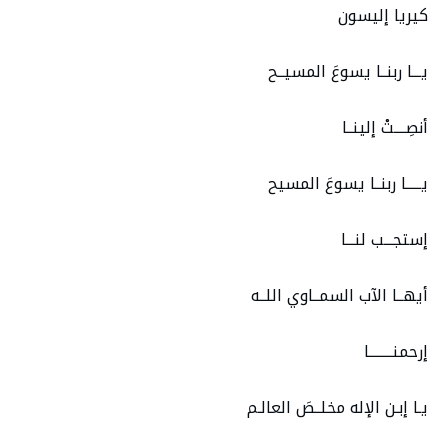
كيريا إليسون
يـــا ربنــا يسوعَ المسيــح
أنصِــــتْ إلينــا
يـــــا ربنــا يسوعَ المسيح
إستجـــب لنـــا
أيهــا الآب السمــاوي اللــه
إرحمنــــــــا
يـا إبـن الإله مخلــصَ العالـم