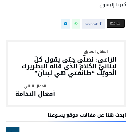
كيريا إليسون
‫‫ شاركها‬
Facebook
الرّاعي: نصلّي حتى يقول كلّ
لبنانيّ الكلام الّذي قاله البطريرك
الحويّك “طائفتي هي لبنان”
أفعال الندامة
ابحث هنا عن مقالات موقع يسوعنا
البحث عن: