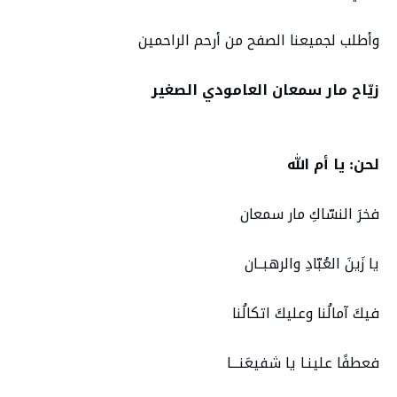
وأطلب لجميعنا الصفح من أرحم الراحمين
زيّاح مار سمعان العامودي الصغير
لحن: يا أم الله
فخرَ النسّاكِ مار سمعان
يا زَينَ العُبّادِ والرهبــان
فيكَ آمالُنا وعليكَ اتكالُنا
فعطفًا علينـا يا شفيعَنـــا