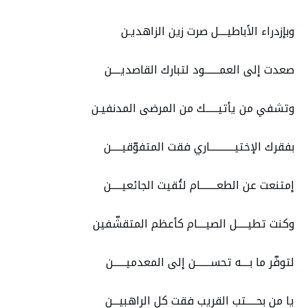
وبإزدراء الأباطيــــل صرت زين الزاهديـن
صعدت إلى العمـــــــود لتبارك القاصديــــن
وتشفي من يأتيــــــك من المرضى المدنفيـن
بفقرك الإختيــــــــــــاري فقت المتفوّقيـــــن
إمتنعت عن الطعــــــــام لتُقيت الجائعيـــــن
وكنت تطيـــــل الصيــــام كأعظم المتقشّفين
لتوفّر ما بــــه تحســـــــن إلى المعدميــــــن
يا من بحـــــتب القريب فقت كل الراهبيـــن