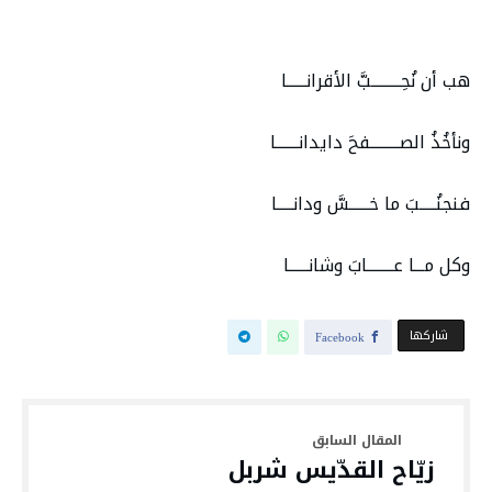
هب أن نُحِـــــــــبَّ الأقرانــــــا
ونأخُذُ الصـــــــــفحَ دايدانـــــــا
فنجنُـــــبَ ما خــــــسَّ ودانـــــا
وكل مـــا عــــــــابَ وشانــــــا
‫‫ شاركها‬
Facebook
زيّاح القدّيس شربل