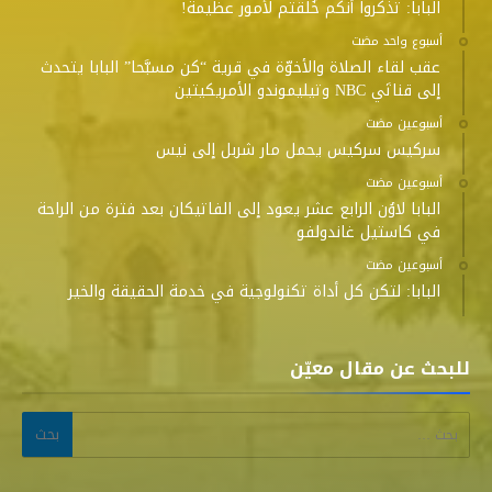
البابا: تذكروا أنكم خُلقتم لأمور عظيمة!
‫‫‫‏‫أسبوع واحد مضت‬
عقب لقاء الصلاة والأخوّة في قرية “كن مسبَّحا” البابا يتحدث
إلى قناتَي NBC وتيليموندو الأمريكيتين
‫‫‫‏‫أسبوعين مضت‬
سركيس سركيس يحمل مار شربل إلى نيس
‫‫‫‏‫أسبوعين مضت‬
البابا لاوُن الرابع عشر يعود إلى الفاتيكان بعد فترة من الراحة
في كاستيل غاندولفو
‫‫‫‏‫أسبوعين مضت‬
البابا: لتكن كل أداة تكنولوجية في خدمة الحقيقة والخير
للبحث عن مقال معيّن
البحث عن: