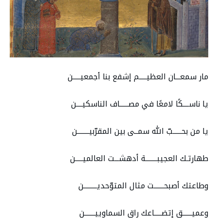
مار سمعـــان العظيـــــم إشفع بنا أجمعيـــــن
يا ناســــكًا لامعًا في مصــــــاف الناسكيــــن
يا من بحــــــبّ الله سمــى بين المقرّبيــــــــن
طهارتـك العجيبــــــــة أدهشـــت العالميـــــن
وطاعتك أصبحـــــــت مثال المتوّحديـــــــــن
وعميــــــق إتضـــــاعك راق السماوييـــــــن