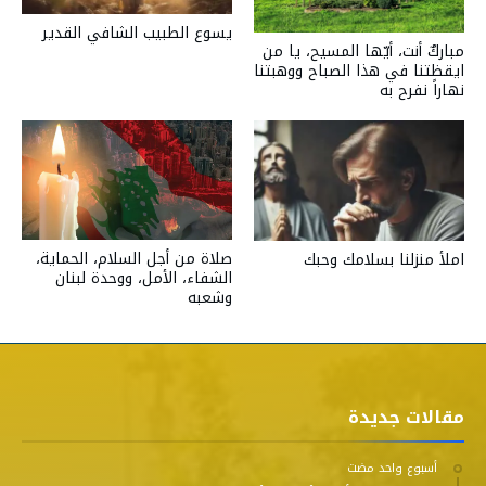
يسوع الطبيب الشافي القدير
مباركٌ أنت، أيّها المسيح، يا من
ايقظتنا في هذا الصباح ووهبتنا
نهاراً نفرح به
صلاة من أجل السلام، الحماية،
املأ منزلنا بسلامك وحبك
الشفاء، الأمل، ووحدة لبنان
وشعبه
مقالات جديدة
‫‫‫‏‫أسبوع واحد مضت‬