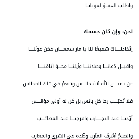
واطلـب العفــوَ لموتانــا
لحن: وإن كان جسمك
إتّخاذنـــــاكَ شفيعًا لنا يا مار سمعــــان فكن عونَنــــا
واقبـــل دُعانــــا وصلاتَنـــا وأنِلنـــا محـــوَ آثامَنـــــا
عن يميــــن الله أنتَ جالـــس وتنعمُ في تلكَ المجالس
فلا تُخيّــــب رجا كلِ بائس بل كن له أولى مؤانـــس
أيّدنـــا عند التجـــــارب وافرجنــــا عند المصائــــب
والصلحُ أشرفُ المآرب وطّده في الشرقِ والمغارب