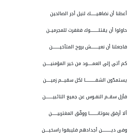
أعطنا أن نضاهيــــــك لنيل أجر الصالحين
حاولوا أن يقتلـــــــــوك فغفرت للمجرميــن
فاجعلنا أن نعيــــــــش بروح المتآخيــــــــن
كم آتى إلى العمـــــود من خير المؤمنيـــــن
يستمدّون الشفـــــــــــا لكل سقيـــم زميـــــن
فأزل سقــم النفـوس عن جميع التائبيــــــــن
ألا أرفق بموتانـــــــــا ووفّق المغتربيــــــن
وفي ديــــــــــن أجدادهم فليبقوا راسخيــــن