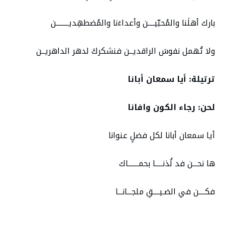
بارك أهلَنا والمُحبّيــــن وأعداءَنا والمُضطهِديــــــــن
ولا تُهمل نفوسَ الراقديــن فنشكركَ لدهر الداهريــن
ترتيلة: أيا سمعان أبانا
لحن: رجاء الكون وافانا
أيا سمعان أبانا لكل فضلٍ عنوانا
ها نحـــن فد لُذنـــــا بحمـــــــاك
فكــــن في الضـيــــقِ ملجـــانـــا