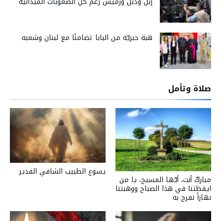
إبل ودبل ورميش رغم كل الصعوبات الميدانية
هبة حبريّة من البابا تضامنًا مع لبنان وشعبه
صلاة وتأمل
يسوع الطبيب الشافي القدير
مباركٌ أنت، أيّها المسيح، يا من
ايقظتنا في هذا الصباح ووهبتنا
نهاراً نفرح به