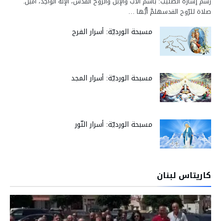
رسم إشارة الصليب: باسم الآب والإبن والروح القدس، الإلهُ الواحِد، آمين.
صلاة للرّوح القدسهلمَّ أيُّها …
مسبحة الورديّة: أسرار الفرح
مسبحة الورديّة: أسرار المجد
مسبحة الورديّة: أسرار النّور
كاريتاس لبنان