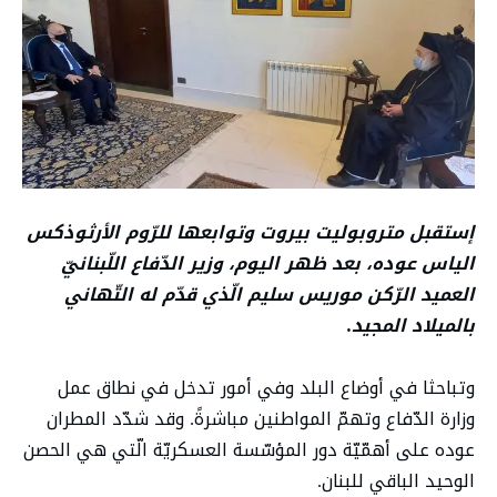
إستقبل متروبوليت بيروت وتوابعها للرّوم الأرثوذكس
الياس عوده، بعد ظهر اليوم، وزير الدّفاع اللّبنانيّ
العميد الرّكن موريس سليم الّذي قدّم له التّهاني
بالميلاد المجيد
.
وتباحثا في أوضاع البلد وفي أمور تدخل في نطاق عمل
وزارة الدّفاع وتهمّ المواطنين مباشرةً. وقد شدّد المطران
عوده على أهمّيّة دور المؤسّسة العسكريّة الّتي هي الحصن
الوحيد الباقي للبنان.