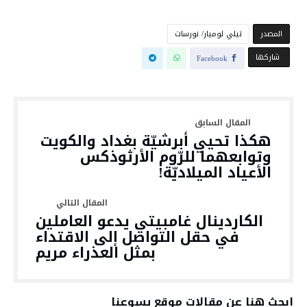
‫المصدر‬
تيلي لوميار/ نورسات
‫‫ شاركها‬
Facebook
هكذا تحيي أبرشيّة بغداد والكويت
وتوابعهما للرّوم الأرثوذكس
الأعياد الميلاديّة!
الكاردينال غامبيتي يدعو العاملين
في حقل التواصل إلى الاقتداء
بمثل العذراء مريم
ابحث هنا عن مقالات موقع يسوعنا