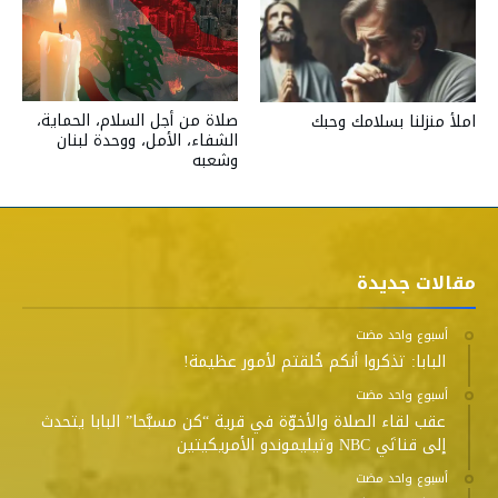
صلاة من أجل السلام، الحماية،
املأ منزلنا بسلامك وحبك
الشفاء، الأمل، ووحدة لبنان
وشعبه
مقالات جديدة
‫‫‫‏‫أسبوع واحد مضت‬
البابا: تذكروا أنكم خُلقتم لأمور عظيمة!
‫‫‫‏‫أسبوع واحد مضت‬
عقب لقاء الصلاة والأخوّة في قرية “كن مسبَّحا” البابا يتحدث
إلى قناتَي NBC وتيليموندو الأمريكيتين
‫‫‫‏‫أسبوع واحد مضت‬