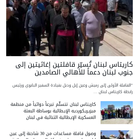
كاريتاس لبنان تُسيّر قافلتين إغاثيتين إلى
جنوب لبنان دعماً للأهالي الصامدين
“القافلة الأولى إلى رميش وعين إبل ودبل بقيادة السفير البابوي ورئيس
رابطة كاريتاس لبنان …
كاريتاس لبنان تتسلّم تبرعاً دوائياً من منظمة
ميزيريكورديه الإيطالية بوساطة البعثة
العسكرية الإيطالية الثنائية في لبنان
وصول قافلة مساعدات من 30 شاحنة إلى عين