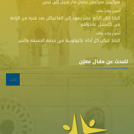
سركيس سركيس يحمل مار شربل إلى نيس
‫‫‫‏‫أسبوع واحد مضت‬
البابا لاوُن الرابع عشر يعود إلى الفاتيكان بعد فترة من الراحة
في كاستيل غاندولفو
‫‫‫‏‫أسبوع واحد مضت‬
البابا: لتكن كل أداة تكنولوجية في خدمة الحقيقة والخير
للبحث عن مقال معيّن
البحث عن: