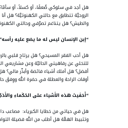
هل أجد في سلوكي ضُعفًا، أو كسلاً، أو سأمًا؟ ه
الروحيَّة تتطابق مع حالتي الكهنوتيَّة؟ هل أنا
والطيش؟ هل يتناغم تصرّفي وحالتي الكهنوتيَ
“إبن الإنسان ليس له ما يضع عليه رأسه” (متى 8
هل أحب الفقر المسيحي؟ هل يرتاح قلبي بالرب، و
للتخلي عن رفاهيتي الحاليّة وعن مشاريعي الش
أفضل؟ هل أملك أشياءَ فائضة وأبذّر مالي؟ هل 
أوقات الراحة والعطلة في حضرة الله ووِفقَ حال
“أَخفَيتَ هذه الأَشياءَ على الحُكَماءِ والأَذكِياء
هل في حياتي من خطايا الكبرياء: مصاعب داخ
وتثبيط الهمَّة هل أطلب من الله فضيلة التوا