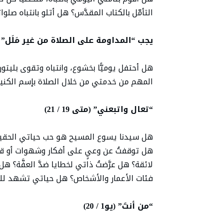
التأمّل بالكتاب المقدَّس؟ هل أتلو بانتباه صلوا
يجب “المداومة على الصلاة من غير مَلَل” (لو18 /
هل أحتفل يوميًّا بخشوع، وانتباه وتقوى بليتو
المهم من خدمتي من خلال الصلاة بإسم الكني
“تعال واتبعني” (متى 19 / 21)
هل سيدنا يسوع المسيح هو حب حياتي الحقيقي
هل توقفتُ عن وعيٍ على أفكار وشهوات أو قمت
لائقة؟ هل عرَّضتُ ذاتي لخطايا ضدَّ العفَّة؟ 
فئات الأعمار والأشخاص؟ هل حياتي تشهد للم
“من أنتَ” (يو1 / 20)