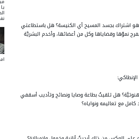
مبا
يا
الص
نفر
 هو اشتراك بجسد المسيح أي الكنيسة؟ هل باستطاعتي
رح نموّها وقضاياها وكل من أعضائها، وأخدم البشريَّة
امل
لإنطاكي:
يَّة؟ هل تلقيتُ بطاعة وصايا ونصائح وتأديب أسقفي
 كامل مع تعاليمه ونواياه؟
 على العكس من ذلك أبديتُ أنانية وخمول ولامبالاة؟