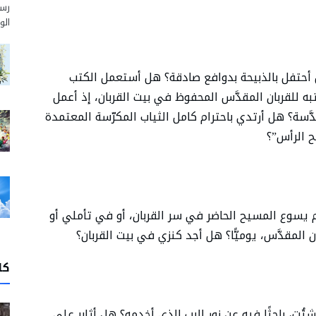
رسم
الو
ل أحتفل بالذبيحة بدوافع صادقة؟ هل أستعمل الكتب
به للقربان المقدَّس المحفوظ في بيت القربان، إذ أعمل
دَّسة؟ هل أرتدي باحترام كامل الثياب المكرّسة المعتمدة
ح الرأس”؟
م يسوع المسيح الحاضر في سر القربان، أو في تأملي أو
ن المقدَّس، يوميًّا؟ هل أجد كنزي في بيت القربان؟
كا
تشتُتٍ، باحثًا فيه عن نور الرب الذي أخدمه؟ هل أثابر على