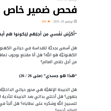
فحص ضمير خاص ب
البابا: لتكن كل أداة تكنولوجية ف
“نشيد سلام” لقاء تستضيفه قرية “ك
نوفمبر 29, 2019
696
البابا في رسالة فيديو إلى شباب ا
البابا: البطريرك الحويك كان رجل الح
“أُكَرِّسُ نَفْسي مِن أَجلِهمِ لِيَكونوا هم أَيضاً مُكَ
البابا يقول إن العلاقة مع الله 
هل أسعى بجديَّة للقداسة في حياتي الكهنوتي
البابا يشجع شبيبة تشوتا وكوتيرف
الكهنوتيَّة هو الله؟ هل أنا مقتنع بوجوب تم
من أجل خلاص العالم؟
“هذا هو جسدي” (متى 26 / 26)
هل الذبيحة الإلهيَّة هي محور حياتي الداخليَّة
بتقوى؟ هل أختلي بذاتي بعد الذبيحة لتأدية 
لتسبيح الله وشكره على عطاياه؟ هل ألجأ في 
العالم أجمع؟