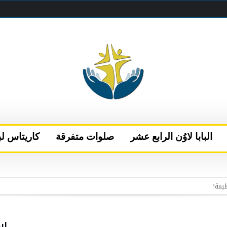
البابا لاوُن الرابع عشر
صلوات متفرقة
كاريتاس لب
 البابا يتحدث إلى قناتَي NBC وتيليموندو الأمريكيتين
إلى نيس
الفاتيكان بعد فترة من الراحة في كاستيل غاندولفو
اب