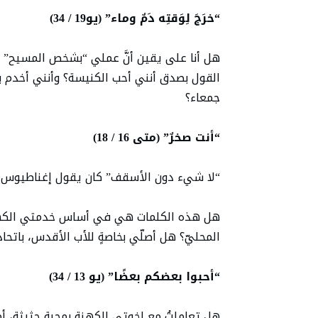
“خرَجَ لِوَقتِه دَمٌ وماء” (يو19 / 34)
هل أنا على يقين أنَّ عملي “بشخص المسيح”
القول بصدق أنني أحب الكنيسة؟ وأنني أخدم بف
جمعاء؟
“أنت صخرٌ” (متى 16 / 18)
“لا شيء دون الأسقف” كان يقول إغناطيوس ا
هل هذه الكلمات هي في أساس خدمتي الكهنوت
المحليّ؟ هل أصلّي بخاصةٍ للأب الأقدس، باتحاد
“أحبوا بعضكم بعضًا” (يو 13 / 34)
هل تعاملتُ مع إخوتي الكهنة بمحبة حثيثة، أم