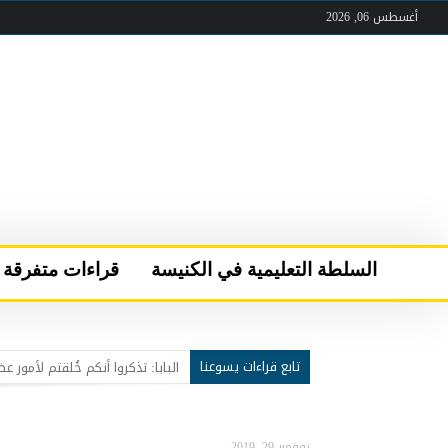
أغسطس 06, 2026
السلطة التعليمية في الكنيسة
قراءات متفرقة
تابع قراءات يسوعنا
عقب لقاء الصلاة والأخوّة في قرية “كن مسبَّحا”
سركيس سركيس يحمل مار شربل 
البابا لاوُن الرابع عشر يعود إلى 
نوفمبر 29, 2019