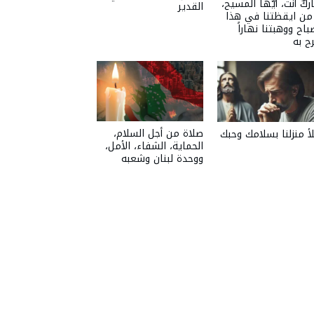
ركٌ أنت، أيّها المسيح،
القدير
 من ايقظتنا في هذا
باح ووهبتنا نهاراً
ح به
صلاة من أجل السلام،
أ منزلنا بسلامك وحبك
الحماية، الشفاء، الأمل،
ووحدة لبنان وشعبه