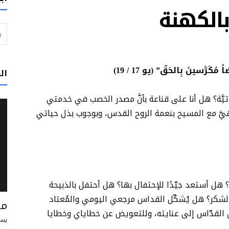
الكهنة
ي خدمة الحقيقة والخير
البحث عن
ن مسبحاً” يوم الأربعاء بحضور البابا لاون الرابع عشر
لبرتغال: لا تتوقفوا عن الحلم بعالم يسوده السلام والأخوّة
وار والرجاء
رَّسينَ بِالحَقّ” (يو 17 / 19)
ال
تقود إلى الفرح وتساعد الإنسان على أن يعيش علاقاته مع الآخرين على أفضل وجه
َّة؟ هل أنا على قناعة بأنَّ مصدر الخصب في خدمتي
و في بيرو على أن يكونوا رسل محبة وخدمة
اهيَّ مع المسيح بنعمة الروح القدس، وبوجوب بذل حياتي
؟ هل أستعد جيّدًا للإحتفال بها؟ هل أحتفل بالذبيحة
الشكر؟ هل يُشكّل القداس مرجعي اليومي والمُعتاد
مس
القدّاس إلى عنايته، وللتعويض عن خطاياي وخطايا
يسو