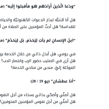
“ودَعا الَّذينَ أَرادَهم هو فأَقبلوا إِلَيه” (مر3 / 13)
هل أنا مُتنبِّه لبذار الدعوات الكهنوتيَّة والح
للقداسة؟ هل أحثّ المؤمنين على الصلاة من أ
“ابنُ الإِنسانِ لم يأتِ لِيُخدَم، بَل لِيَخدُمَ” (متى 20 /
في يومي، هل أبذل ذاتي من خلال الخدمة بروح 
هل أرى في الصليب حضور الرب وانتصار الحب؟ 
الموكلة إليَّ، منحى من مناحي الخدمة؟
“أنا عطشان” (يو 19 / 28)
هل أصلّي وأضحّي بذاتي بسخاء من أجل النفوس ال
هل أصلّي من أجل نفوس المؤمنين المتوفين؟