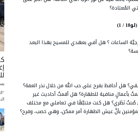
تي المُعتادة؟
 1)
رجيَّة الساعات ؟ هل أفي بعهدي للمسيح بهذا البعد
سة؟
كا
إغ
لل
؟ هل أحافظ بفرح على حب الله من خلال نذر العفة؟
يسو
“ال
ُ بأعمالٍ منافية للطهارة؟ هل أقمتُ أحاديث غير
الب
هل صُنتُ نَظَري؟ هل كنت متنبّهًا في تعاملي مع مختلف
ؤمنين بأنَّ عيش الطهارة أمر ممكن، وهي خصب، وفرح؟