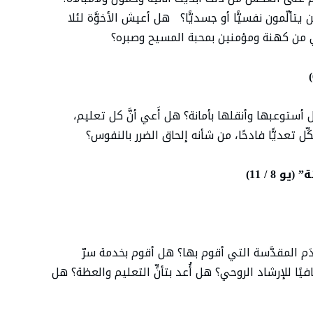
يتألّمون نفسيًّا أو جسديًّا؟ هل أعيش الأخوَّة لئلا
 من كهنة ومؤمنين بمحبة المسيح وصبره؟
 أستوعبها وأنقلها بأمانة؟ هل أَعي أنَّ كل تعليم،
ل تعديًّا فادحًا، من شأنه إلحاق الضرر بالنفوس؟
8 / 11)
َم المقدَّسة التي أقوم بها؟ هل أقوم بخدمة سرّ
ا للإرشاد الروحي؟ هل أُعد بتأنٍّ التعليم والعظة؟ هل