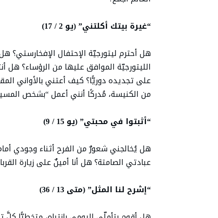
“غيرة بيتك أكلتني” (يو 2 / 17)
هل أحترم ليتورجيّة الإحتفال الإفخارستي؟ ه
الليتورجيّة الموافق عليها من الرؤساء؟ هل أنت
على تجديده دوريًّا؟ كيف أعتني بالأواني المق
من الكنيسة، مُدركًا أنني أعمل “بشخص المسي
“أثبتوا في محبتي” (يو 15 / 9)
هل يُخالجني شعورٌ من الفرح أثناء وجودي أما
عبادتي الصامتة؟ هل أنا أمينٌ على زيارة القربا
“إشرح لنا المثل” (متى 13 / 36)
هل أقوم بتأملّي اليومي بانتباه، متخطيًّا كلَّ 