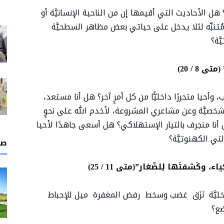
ل الأحاديث التي أقيمها إن من الناحية الإنسانيَّة أو
 مُتنبِّه لئلا يدخل على حياتي بعض مظاهر السطحيَّة
ّة؟
 / 20)
أحيا متحررًا داخليًّا من كل أمرٍ آخر؟ هل أنا مستعد،
خصيَّة وعن مشاعري المشروعة، لأخدم الله على نحوٍ
أنا منجرف بالتيار الإستهلاكي؟ هل أسعى جاهدًا لأحيا
تي الكهنوتيَّة؟
صل
، وكَشفتَها لِلصِّغار”(متى 11 / 25)
ليَّة نَزَق غضب وسخط رفض المغفرة ميل للإحباط
ضع؟