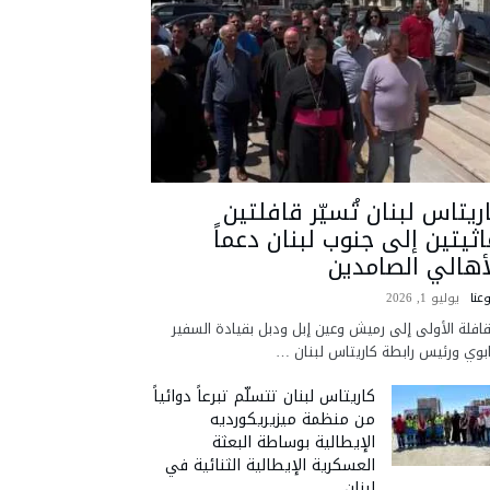
ريتاس لبنان تُسيّر قافلتين
اثيتين إلى جنوب لبنان دعماً
أهالي الصامدين
عنا
يوليو 1, 2026
قافلة الأولى إلى رميش وعين إبل ودبل بقيادة السفير
ابوي ورئيس رابطة كاريتاس لبنان …
كاريتاس لبنان تتسلّم تبرعاً دوائياً
من منظمة ميزيريكورديه
الإيطالية بوساطة البعثة
العسكرية الإيطالية الثنائية في
لبنان