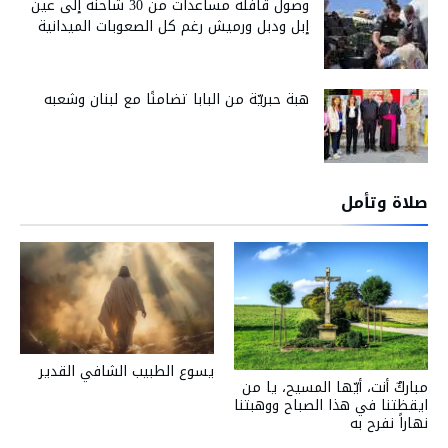
وصول قافلة مساعدات من 30 شاحنة إلى عين
إبل ودبل ورميش رغم كل الصعوبات الميدانية
هبة حبريّة من البابا تضامنًا مع لبنان وشعبه
صلاة وتأمل
يسوع الطبيب الشافي القدير
مباركٌ أنت، أيّها المسيح، يا من
ايقظتنا في هذا الصباح ووهبتنا
نهاراً نفرح به