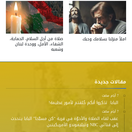
صلاة من أجل السلام، الحماية،
املأ منزلنا بسلامك وحبك
الشفاء، الأمل، ووحدة لبنان
وشعبه
مقالات جديدة
البابا: تذكروا أنكم خُلقتم لأمور عظيمة!
عقب لقاء الصلاة والأخوّة في قرية “كن مسبَّحا” البابا يتحدث
إلى قناتَي NBC وتيليموندو الأمريكيتين