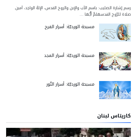
رسم إشارة الصليب: باسم الآب والإبن والروح القدس، الإلهُ الواحِد، آمين.
صلاة للرّوح القدسهلمَّ أيُّها …
مسبحة الورديّة: أسرار الفرح
مسبحة الورديّة: أسرار المجد
مسبحة الورديّة: أسرار النّور
كاريتاس لبنان