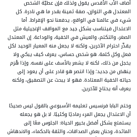
أضاف الأب الأقدس يقول ولذلك فإن عطيّة الشخص
المعتدل هي التوازن، صفة ثمينة بقدر ما هي نادرة. كل
شيء في عالمنا في الواقع، يدفعنا نحو الإفراط. أما
الاعتدال فيتناسب بشكل جيد مع المواقف الإنجيلية مثل
الصغر، والتكتم، والعيش في الخفية، والوداعة. إن المعتدل
يقدِّر احترام الآخرين، ولكنه لا يجعل منه المعيار الوحيد لكل
فعل وكل كلمة. هو شخص حساس، يعرف كيف يبكي ولا
يخجل من ذلك، لكنه لا يشعر بالأسف على نفسه. وإذا هُزم
ينهض من جديد؛ وإذا انتصر هو قادر على أن يعود إلى
حياته الخفية المعتادة. فهو لا يبحث عن التصفيق، ولكنه
يعرف أنه يحتاج للآخرين.
وختم البابا فرنسيس تعليمه الأسبوعي بالقول ليس صحيحًا
أن الاعتدال يجعل المرء رماديًا وكئيبًا. لا بل هو يجعله
يستمتع بشكل أفضل بخيور الحياة: الجلوس معًا إلى
المائدة، وحنان بعض الصداقات، والثقة بالحكماء، والاندهاش