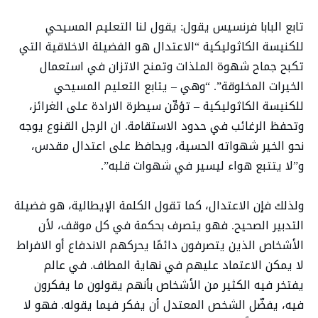
تابع البابا فرنسيس يقول: يقول لنا التعليم المسيحي
للكنيسة الكاثوليكية “الاعتدال هو الفضيلة الاخلاقية التي
تكبح جماح شهوة الملذات وتمنح الاتزان في استعمال
الخيرات المخلوقة”. “وهي – يتابع التعليم المسيحي
للكنيسة الكاثوليكية – تؤمِّن سيطرة الارادة على الغرائز،
وتحفظ الرغائب في حدود الاستقامة. ان الرجل القنوع يوجه
نحو الخير شهواته الحسية، ويحافظ على اعتدال مقدس،
و”لا يتتبع هواء ليسير في شهوات قلبه”.
ولذلك فإن الاعتدال، كما تقول الكلمة الإيطالية، هو فضيلة
التدبير الصحيح. فهو يتصرف بحكمة في كل موقف، لأن
الأشخاص الذين يتصرفون دائمًا يحركهم الاندفاع أو الافراط
لا يمكن الاعتماد عليهم في نهاية المطاف. في عالم
يفتخر فيه الكثير من الأشخاص بأنهم يقولون ما يفكرون
فيه، يفضّل الشخص المعتدل أن يفكر فيما يقوله. فهو لا