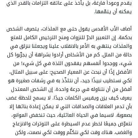
يقدم وعوداً فارغة، بل يأخذ على عاتقه التزامات بالقدر الذي
يمكنه أن يتمّمها.
أضاف الأب الأقدس يقول حتى مع الملذات، يتصرف الشخص
بحكمة. إن التعبير الحرّ للنزوات ومنح الترخيص الكامل للمتع
والملذات ينتهي به الأمر بالانقلاب علينا ويجعلنا ننزلق في
حالة من الملل. كم من الأشخاص أرادوا بشراهة أن يجرِّبوا كل
شيء، ووجدوا أنفسهم يفقدون اللذة في كل شيء! من
الأفضل إذًا أن نبحث عن المعيار الصحيح: على سبيل المثال،
لكي نستطيب نبيذًا جيد، أن نتلذّذ به في رشفات صغيرة هو
أفضل من أن نتناوله في جرعة واحدة. إن الشخص المعتدل
يعرف كيف يزن ويقيس الكلمات جيدًا. لا يسمح للحظة غضب
بأن تدمر العلاقات والصداقات التي لا يمكن إعادة بنائها إلا
بصعوبة. لاسيما في الحياة العائلية، حيث تنخفض الموانع،
نتعرّض جميعًا لخطر عدم السيطرة على التوترات والانزعاج
والغضب. هناك وقت لكي نتكلّم ووقت لكي نصمت، ولكن