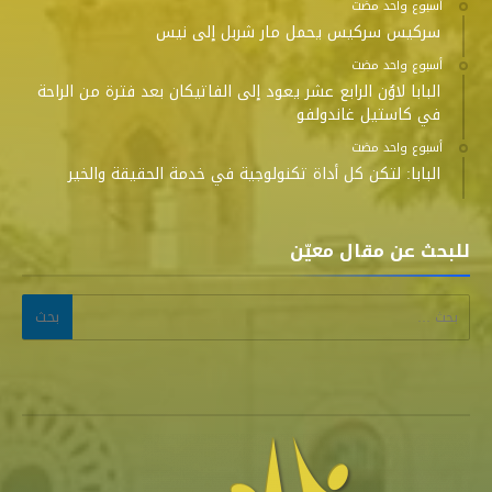
‫‫‫‏‫أسبوع واحد مضت‬
سركيس سركيس يحمل مار شربل إلى نيس
‫‫‫‏‫أسبوع واحد مضت‬
البابا لاوُن الرابع عشر يعود إلى الفاتيكان بعد فترة من الراحة
في كاستيل غاندولفو
‫‫‫‏‫أسبوع واحد مضت‬
البابا: لتكن كل أداة تكنولوجية في خدمة الحقيقة والخير
للبحث عن مقال معيّن
البحث عن: