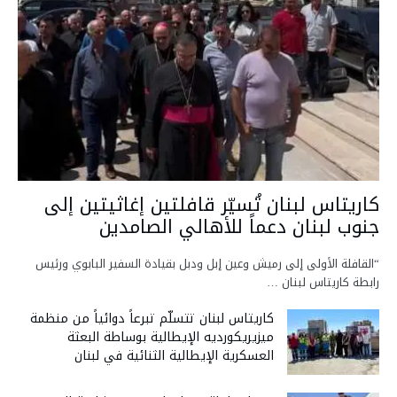
كاريتاس لبنان تُسيّر قافلتين إغاثيتين إلى
جنوب لبنان دعماً للأهالي الصامدين
“القافلة الأولى إلى رميش وعين إبل ودبل بقيادة السفير البابوي ورئيس
رابطة كاريتاس لبنان …
كاريتاس لبنان تتسلّم تبرعاً دوائياً من منظمة
ميزيريكورديه الإيطالية بوساطة البعثة
العسكرية الإيطالية الثنائية في لبنان