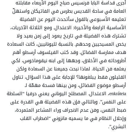
أجرى قداسة البابا فرنسيس صباح اليوم الأربعاء مقابلته
العامة في ساحة القديس بطرس في الفاتيكان واستهلّ
تعليمه الأسبوعي بالقول سأتحدث اليوم عن الفضيلة
الأساسية الرابعة والأخيرة: الاعتدال. ومع الثلاثة الآخريات،
تشترك هذه الفضيلة في تاريخ يعود إلى زمن بعيد ولا
يخص المسيحيين وحدهم. بالنسبة لليونانيين، كانت السعادة
هدف ممارسة الفضائل. وقد كتب الفيلسوف أرسطو أهم
أطروحاته في الأخلاق، وجهها إلى ابنه نيقوماخوس، لكي
يعلمه فن الحياة. لماذا نبحث جميعنا عن السعادة ولكن
القليلون فقط يبلغونها؟ للإجابة على هذا السؤال، تناول
أرسطو موضوع الفضائل، ومن بينها فسحة مهمّة لـ
enkráteia، الاعتدال. المصطلح اليوناني يعني حرفيا “السلطة
على النفس”. وبالتالي فإن هذه الفضيلة هي القدرة على
ضبط النفس، وفن عدم الانجراف وراء المشاعر المتمردة،
وإحلال النظام في ما يسميه مانزوني “اضطراب القلب
البشري”.