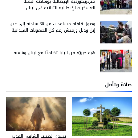
ميزيريكورديه الإيطالية بوساطة البعثة
العسكرية الإيطالية الثنائية في لبنان
وصول قافلة مساعدات من 30 شاحنة إلى عين
إبل ودبل ورميش رغم كل الصعوبات الميدانية
هبة حبريّة من البابا تضامنًا مع لبنان وشعبه
صلاة وتأمل
يسوع الطبيب الشافي القدير