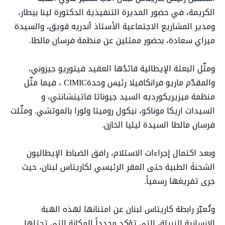
الكريمة، في حضور المديرة التنفيذية الدكتورة لينا بيطار،
ومدير المشاريع الاجتماعية الأستاذ أندريه قويق، والسيدة
ميراي سعادة، بحضور ممثلين عن منظمة فرسان مالطا.
ومثّل البعثة الإيطالية قائدُها العقيد فيتوريو جيزوني،
والمقدّم ماريو فرانكافيلا رئيس وحدةCIMIC ، فيما مثّل
منظمة ميزيريكورديه السيد جيوناتا فاتيتشانتي، و
السيدات اريكا موناكو، نيكول روميتا ولورا بالموتشي. ومثّلت
فرسان مالطا السيدة ليليا الخازن.
وبعد اكتمال إجراءات الاستلام، رافق الضباط الإيطاليون
الشحنةَ الطبية حتى المقر الرئيسي لكاريتاس لبنان، حيث
جرى تفريغها رسمياً.
وتُعبّر رابطة كاريتاس لبنان عن امتنانها لهذه الهبة
الإنسانية النبيلة، التي تؤكد مجدداً المكانة التي تحتلها