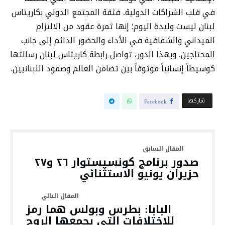
في قلب الشراكات الدولية. فثقة المجتمع الدولي بكاريتاس
لبنان ليست وليدة اليوم؛ إنها ثمرة عقود من الالتزام
الميداني والشفافية في الأداء والحضور الدائم إلى جانب
المحتاجين. وبهذا الدور، تواصل رابطة كاريتاس لبنان رسالتها
كوسيطاً إنسانياً موثوقاً بين تضامن العالم وصمود اللبنانيين.
‫‫ شاركها‬
Facebook
صدور برنامج كونسيستوار ٢٦ و٢٧
حزيران يونيو الاستثنائي
البابا: بطرس وبولس هما رمز
للاختلافات التي يجمعها الروح