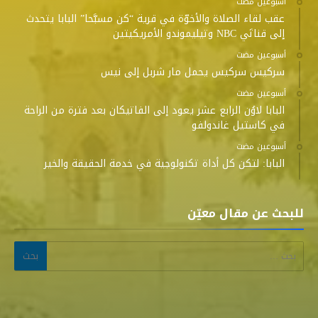
‫‫‫‏‫أسبوعين مضت‬
عقب لقاء الصلاة والأخوّة في قرية “كن مسبَّحا” البابا يتحدث
إلى قناتَي NBC وتيليموندو الأمريكيتين
‫‫‫‏‫أسبوعين مضت‬
سركيس سركيس يحمل مار شربل إلى نيس
‫‫‫‏‫أسبوعين مضت‬
البابا لاوُن الرابع عشر يعود إلى الفاتيكان بعد فترة من الراحة
في كاستيل غاندولفو
‫‫‫‏‫أسبوعين مضت‬
البابا: لتكن كل أداة تكنولوجية في خدمة الحقيقة والخير
للبحث عن مقال معيّن
البحث عن: