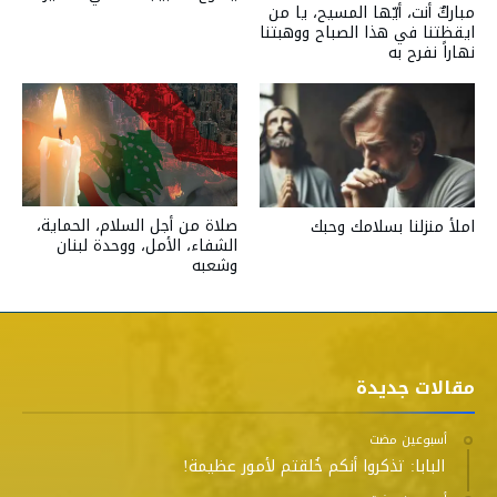
مباركٌ أنت، أيّها المسيح، يا من
ايقظتنا في هذا الصباح ووهبتنا
نهاراً نفرح به
صلاة من أجل السلام، الحماية،
املأ منزلنا بسلامك وحبك
الشفاء، الأمل، ووحدة لبنان
وشعبه
مقالات جديدة
‫‫‫‏‫أسبوعين مضت‬
البابا: تذكروا أنكم خُلقتم لأمور عظيمة!