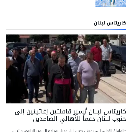
كاريتاس لبنان
كاريتاس لبنان تُسيّر قافلتين إغاثيتين إلى
جنوب لبنان دعماً للأهالي الصامدين
“القافلة الأولى إلى رميش وعين إبل ودبل بقيادة السفير البابوي ورئيس