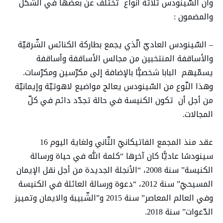
وأن السّينودس ثلاثة أنواع تختلف عن بعضها في الشّكل
والمضمون :
– السّينودس العاديّ الّذي يجمع بطاركة الكنائس الشّرقيّة
والأساقفة المنتخبين من مجالس الأساقفة وأساقفة
يسمّيهم البابا شخصيًّا بالإضافة إلى مكرّسين ومكرّسات.
وهذا النّوع من السّينودس يعالج مواضيع لاهوتيّة وإيمانيّة
من أجل أن تكون الكنيسة في حالة تجدّد دائم في كلّ
المجالات.
عقد منذ المجمع الفاتيكانيّ الثّاني ولغاية اليوم 16
سينودسًا عاديًّا كان آخرها “كلمة الله في حياة ورسالة
الكنيسة” سنة 2008، “الأنجلة الجديدة من أجل نقل الإيمان
المسيحيّ” سنة 2012، “دعوة ورسالة العائلة في الكنيسة
وفي العالم المعاصر” سنة 2015 و”الشّبيبة والايمان وتمييز
الدّعوات” سنة 2018.