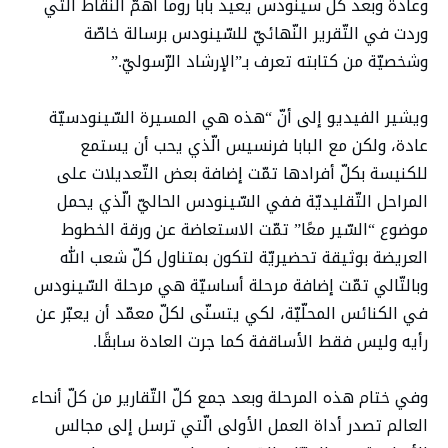
وعادة وبعد كلّ سينودس يعيد بابا روما أهمّ النّقاط الّتي
وردت في التّقرير النّهائيّ للسّينودس برسالة خاصّة
وشخصيّة من كتابته تعرف بـ”الإرشاد الرّسوليّ.”
ويشير الفيديو إلى أنّ “هذه هي المسيرة السّينودسيّة
عادة، ولكن مع البابا فرنسيس الّذي يحب أن يستمع
للكنيسة بكلّ أفرادها تمّت إضافة بعض التّعديلات على
المراحل التّقليديّة ففي السّينودس الحاليّ الّذي يحمل
موضوع “السّير معًا” تمّت الاستعاضة عن ورقة الخطوط
العريضة بوثيقة تحضيريّة لتكون بمتناول كلّ شعب الله
وبالتّالي تمّت إضافة مرحلة أساسيّة هي مرحلة السّينودس
في الكنائس المحلّيّة، لكي يتسنّى لكلّ معمّد أن يعبّر عن
رأيه وليس فقط الأساقفة كما جرت العادة سابقًا.
وفي ختام هذه المرحلة وبعد جمع كلّ التّقارير من كلّ أنحاء
العالم تصدر أداة العمل الأولى الّتي ترسل إلى مجالس