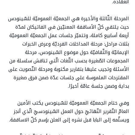
انعقاده.
المرحلة الثّالثة والأخيرة هي الجمعيّة العموميّة للسّينودس
حيث يلتقي كلّ الأساقفة المعنيّين في الفاتيكان لمدّة
أربعة أسابيع كاملة، وتتميّز جلسات عمل الجمعيّة العموميّة
بثلاث مراحل: مرحلة المداخلات الفرديّة وعرض الخبرات
الإيمانيّة والثّقافيّة حول موضوع السّينودس، مرحلة
المجموعات الصّغيرة بحسب اللّغات الّتي تناقش سلسلة من
الأسئلة وتجيب عليها بتقارير مكتوبة ومرحلة التّصويت على
المقترحات الملموسة على جلسات عدّة ضمن فرق صغيرة
بداية وضمن جلسة عامّة أخيرًا.
وفي ختام الجمعيّة العموميّة للسّينودس يكتب الأمين
العامّ التّقرير النّهائيّ حول العمل السّينودسيّ الّذي أنجز
ويسلّمه إلى البابا قبل نشره إلى العلن بإسم كلّ الاساقفة.