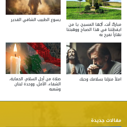
يسوع الطبيب الشافي القدير
مباركٌ أنت، أيّها المسيح، يا من
ايقظتنا في هذا الصباح ووهبتنا
نهاراً نفرح به
صلاة من أجل السلام، الحماية،
املأ منزلنا بسلامك وحبك
الشفاء، الأمل، ووحدة لبنان
وشعبه
مقالات جديدة