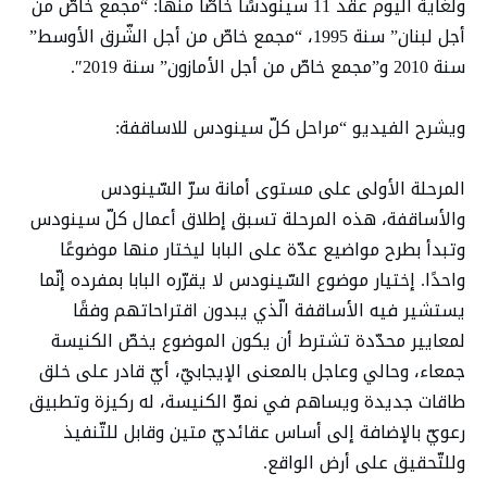
ولغاية اليوم عقد 11 سينودسًا خاصًّا منها: “مجمع خاصّ من
أجل لبنان” سنة 1995، “مجمع خاصّ من أجل الشّرق الأوسط”
سنة 2010 و”مجمع خاصّ من أجل الأمازون” سنة 2019″.
ويشرح الفيديو “مراحل كلّ سينودس للاساقفة:
المرحلة الأولى على مستوى أمانة سرّ السّينودس
والأساقفة، هذه المرحلة تسبق إطلاق أعمال كلّ سينودس
وتبدأ بطرح مواضيع عدّة على البابا ليختار منها موضوعًا
واحدًا. إختيار موضوع السّينودس لا يقرّره البابا بمفرده إنّما
يستشير فيه الأساقفة الّذي يبدون اقتراحاتهم وفقًا
لمعايير محدّدة تشترط أن يكون الموضوع يخصّ الكنيسة
جمعاء، وحالي وعاجل بالمعنى الإيجابيّ، أيّ قادر على خلق
طاقات جديدة ويساهم في نموّ الكنيسة، له ركيزة وتطبيق
رعويّ بالإضافة إلى أساس عقائديّ متين وقابل للتّنفيذ
وللتّحقيق على أرض الواقع.