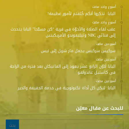
‫‫‫‏‫أسبوع واحد مضت‬
البابا: تذكروا أنكم خُلقتم لأمور عظيمة!
‫‫‫‏‫أسبوع واحد مضت‬
عقب لقاء الصلاة والأخوّة في قرية “كن مسبَّحا” البابا يتحدث
إلى قناتَي NBC وتيليموندو الأمريكيتين
‫‫‫‏‫أسبوعين مضت‬
سركيس سركيس يحمل مار شربل إلى نيس
‫‫‫‏‫أسبوعين مضت‬
البابا لاوُن الرابع عشر يعود إلى الفاتيكان بعد فترة من الراحة
في كاستيل غاندولفو
‫‫‫‏‫أسبوعين مضت‬
البابا: لتكن كل أداة تكنولوجية في خدمة الحقيقة والخير
للبحث عن مقال معيّن
البحث عن: