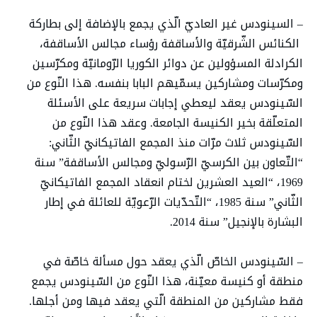
– السينودس غير العاديّ الّذي يجمع بالإضافة إلى بطاركة
الكنائس الشّرقيّة والأساقفة رؤساء مجالس الأساقفة،
الكرادلة المسؤولين عن دوائر الكوريا الرّومانيّة ومكرّسين
ومكرّسات ومشاركين يسمّيهم البابا بنفسه. هذا النّوع من
السّينودس يعقد ليعطي إجابات سريعة على الأسئلة
المتعلّقة بخير الكنيسة الجامعة. وعقد هذا النّوع من
السّينودس ثلاث مرّات منذ المجمع الفاتيكانيّ الثّاني:
“التّعاون بين الكرسيّ الرّسوليّ ومجالس الأساقفة” سنة
1969، “العيد العشرين لختام انعقاد المجمع الفاتيكانيّ
الثّاني” سنة 1985، “التّحدّيات الرّعويّة للعائلة في إطار
البشارة بالإنجيل” سنة 2014.
– السّينودس الخاصّ الّذي يعقد حول مسألة خاصّة في
منطقة أو كنيسة معيّنة، هذا النّوع من السّينودس يجمع
فقط مشاركين من المنطقة الّتي يعقد فيها ومن أجلها.