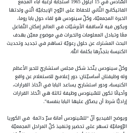
السّادس في 15 أيلول 1965 استجابة لرغبة آباء المجمع
الفاتيكانيّ الثّاني للحفاظ على الرّوح الإيجابيّة الّتي ولدتها
الخبرة المجمعيّة، وكلّ سينودس هو لقاء حول بابا روما،
ويكون فيه لأساقفة الأبرشيّات في العالم إمكان التّفاعل
معًا وتبادل المعلومات والخبرات في موضوع معيّن بهدف
البحث المشترك عن حلول رعويّة تساهم في تجديد وتحديث
الكنيسة بتجذّرها بكلمة الله.
وكلّ سينودس يتّخذ شكل مجلس استشاريّ للحبر الأعظم
وله وظيفتان أساسيّتان: دور إعلاميّ للاستعلام عن واقع
الكنيسة، ودور استشاريّ يساعد البابا في اتّخاذ القرارات،
وأحيانًا تكون للسّينودس وظيفة ثالثة هي اتّخاذ القرارات
إراديًّا شرط أن يصدّق عليها البابا بنفسه”.
ويوضح الفيديو أنّ “للسّينودس أمانة سرّ دائمة في الكوريا
الرّومانيّة تسهر على تحضير وتنفيذ كلّ المراحل المجمعيّة