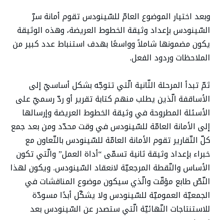
وبعد اختيار الموضوع العامّ للسّينودس تقوم أمانة سرّ
السّينودس بإعداد وثيقة الخطوط العريضة، وهذه الوثيقة
يكون مضمونها شاملاً وواسعًا بهدف استنباط عدد كبير من
الملاحظات وردود الفعل.
ثمّ تبدأ المرحلة الثّانية الّتي تتوجّه بشكل أساسيّ إلى
الأساقفة الّذين يطلب منهم كتابة تقرير أو ردّ رسميّ على
الأسئلة المطروحة في وثيقة الخطوط العريضة وإرسالها
إلى الأمانة العامّة للسّينودس في وقت محدّد ومن بعد جمع
كلّ التّقارير تقوم الأمانة العامّة للسّينودس بالتّعاون مع
خبراء بإعداد وثيقة ثانية تسمّى “أداة العمل” والّتي تكون
الأساس والنّقطة المرجعيّة لانعقاد السّينودس. ويكون لهذا
النّصّ طابع مؤقّت والّذي سيكون موضوع المناقشات في
الجمعيّة العموميّة للسّينودس ولا يشكّل أبدًا مسودّة
للاستنتاجات النّهائيّة الّتي ستصدر عن السّينودس بعد