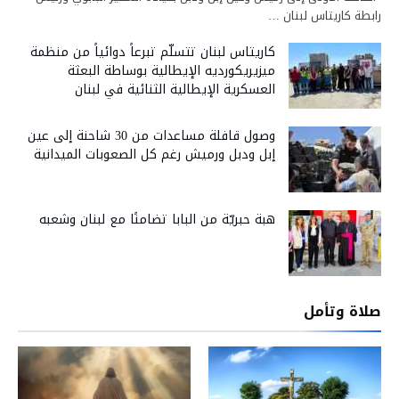
رابطة كاريتاس لبنان …
كاريتاس لبنان تتسلّم تبرعاً دوائياً من منظمة
ميزيريكورديه الإيطالية بوساطة البعثة
العسكرية الإيطالية الثنائية في لبنان
وصول قافلة مساعدات من 30 شاحنة إلى عين
إبل ودبل ورميش رغم كل الصعوبات الميدانية
هبة حبريّة من البابا تضامنًا مع لبنان وشعبه
صلاة وتأمل