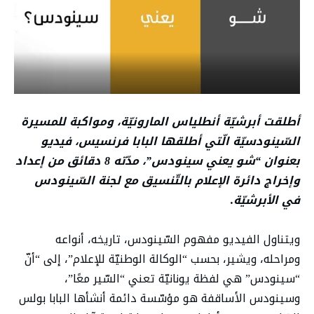
أطلقت أبرشيّة أنطلياس المارونيّة، ومواكبة للمسيرة
السّينودسيّة الّتي أطلقها البابا فرنسيس، فيديو
بعنوان “شو يعني سينودس”، مدّته 8 دقائق من إعداد
وإخراج دائرة الإعلام بالتّنسيق مع لجنة السّينودس
في الأبرشيّة
.
ويتناول الفيديو مفهوم السّينودس، تاريخه، أنواعه
ومراحله، ويشير، بحسب “الوكالة الوطنيّة للإعلام”، إلى “أنّ
“سينودس” هي لفظة يونانيّة تعني “السّير معًا”،
وسينودس الأساقفة هو مؤسّسة دائمة أنشأها البابا بولس