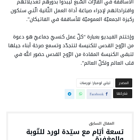
الأساقفة في القارّات السّبع ليبدوا بدورهم تعديلاتهم
واقتراحاتهم لإجراء صياغة أداة العمل الثّانية الّتي ستكون
ركيزة الجمعيّة العموميّة للأساقفة في الفاتيكان”.
وإختتم الفيديو بعبارة “كلّ عمل كنسيّ جماعيّ هو دعوة
من الرّوح القدس للكنيسة لتتجدّد وتسمع صرخة أبناء جيلها
لتبقى الكنيسة المقادة من الرّوح القدس حضور الله في
قلب العالم ولكلّ العالم”.
‫المصدر‬
تيلي لوميار/ نورسات
‫‫ شاركها‬
Facebook
تسعة أيّام مع سيّدة لورد للتّوبة
والمغفرة