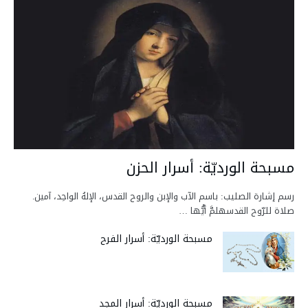
مسبحة الورديّة: أسرار الحزن
رسم إشارة الصليب: باسم الآب والإبن والروح القدس، الإلهُ الواحِد، آمين.
صلاة للرّوح القدسهلمَّ أيُّها …
مسبحة الورديّة: أسرار الفرح
مسبحة الورديّة: أسرار المجد