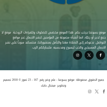
موقع يسوعنا يرحب بكم. هذا الموقع مخصص للصلوات وللقراءات الروحية. موقع لا
يتبع لدير أو رعيّة، انما أنشأه مجموعة من المؤمنين لنشر الايمان عبر مواقع
التواصل. ندعوكم إلى الصلاة معنا والتأمل بمنشوراتنا، فنتساعد سوياً على نشر
الايمان المسيحي والحب ليسوع وقديسيه. فليبارككم الرب.
جميع الحقوق محفوظة: موقع يسوعنا - علم وخبر رقم: 167 - 23 تموز © 2018 تصميم
وتطوير: ميشال حايك
السلطة التعليمية في الكنيسة
قراءات متفرقة
البابا لاوُن الرابع عشر
صلوات متفرقة
كاريتاس لبنان
إدعم منصّة يسوعنا
أخبار الكنيسة