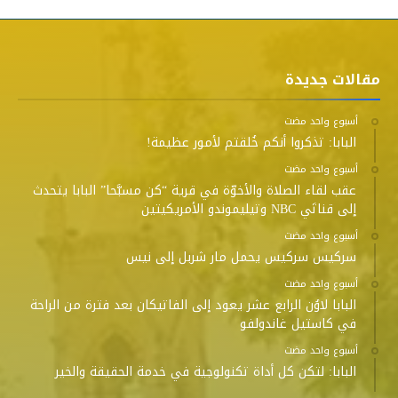
مقالات جديدة
‫‫‫‏‫أسبوع واحد مضت‬
البابا: تذكروا أنكم خُلقتم لأمور عظيمة!
‫‫‫‏‫أسبوع واحد مضت‬
عقب لقاء الصلاة والأخوّة في قرية “كن مسبَّحا” البابا يتحدث
إلى قناتَي NBC وتيليموندو الأمريكيتين
‫‫‫‏‫أسبوع واحد مضت‬
سركيس سركيس يحمل مار شربل إلى نيس
‫‫‫‏‫أسبوع واحد مضت‬
البابا لاوُن الرابع عشر يعود إلى الفاتيكان بعد فترة من الراحة
في كاستيل غاندولفو
‫‫‫‏‫أسبوع واحد مضت‬
البابا: لتكن كل أداة تكنولوجية في خدمة الحقيقة والخير