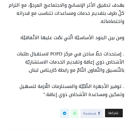
بهدف تحقيق الأثر الإنسانيّ والاجتماعيّ المرجوّ، مع التزام
كلّ طرف بتقديم خدمات ومساعدات تتناسب مع قدراته
واختصاصاته.
ومن بين البنود الأساسيّة الّتي نصّت عليها الاتّفاقيّة:
. إستحداث خطّ ساخن في مركز POPD لاستقبال طلبات
الأشخاص ذوي إعاقة وتقديم الخدمات الاستشاريّة
بالتّنسيق والتّعاون التّامّ مع رابطة كاريتاس لبنان.
. توفير الأجهزة الطّبّيّة والمستلزمات اللّازمة لتسهيل
وتمكين ومساعدة الأشخاص ذوي إعاقة.”
‫‫ شاركها‬
Facebook