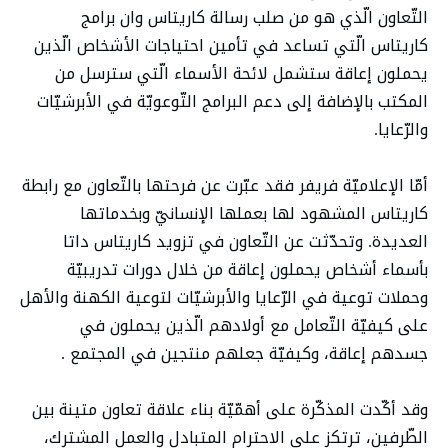
التّعاون الّذي هو من صلب رسالة كاريتاس وان برامج
كاريتاس الّتي تساعد في تأمين احتياجات الأشخاص الّذين
يحملون إعاقة ستشمل لائحة الأسماء الّتي سترسل من
المكتب بالإضافة إلى دعم البرامج التّوعويّة في الأبرشيّات
والرّعايا.
أمّا الإعلاميّة فريفر فقد عبّرت عن فرحتها بالتّعاون مع رابطة
كاريتاس المشهود لها بعملها الإنسانيّ وبخدماتها
العديدة. وتحدّثت عن التّعاون في تزويد كاريتاس داتا
بأسماء أشخاص يحملون إعاقة من خلال دورات تدريبيّة
وحملات توعية في الرّعايا والأبرشيّات لتوعية الكهنة والأهل
على كيفيّة التّعامل مع أولادهم الّذين يحملون في
جسدهم إعاقة، وكيفيّة جعلهم منتجين في المجتمع .
وقد أكّدت المذكّرة على أهمّيّة بناء علاقة تعاون متينة بين
الطّرفين، ترتكز على الاحترام المتبادل والعمل المشترك،