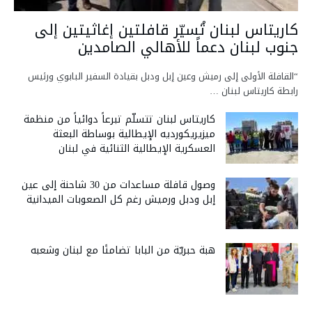
كاريتاس لبنان تُسيّر قافلتين إغاثيتين إلى
جنوب لبنان دعماً للأهالي الصامدين
“القافلة الأولى إلى رميش وعين إبل ودبل بقيادة السفير البابوي ورئيس
رابطة كاريتاس لبنان …
كاريتاس لبنان تتسلّم تبرعاً دوائياً من منظمة
ميزيريكورديه الإيطالية بوساطة البعثة
العسكرية الإيطالية الثنائية في لبنان
وصول قافلة مساعدات من 30 شاحنة إلى عين
إبل ودبل ورميش رغم كل الصعوبات الميدانية
هبة حبريّة من البابا تضامنًا مع لبنان وشعبه