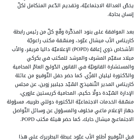
يخصّ العدالة الاجتماعيّة، وتقديم الدّعم المتكامل لكلّ
إنسان بحاجة.
بعد الموافقة على بنود المذكّرة وقّع كلّ من رئيس رابطة
كاريتاس الأب ميشال عبّود، ومنسّقة مكتب راعويّة
الأشخاص ذوي إعاقة (POPD) الإعلاميّة داليا فريفر، والأب
ميلاد سقيّم المشرف والمرشد للمكتب في بكركي
والمستشارة القانونيّة في القانون الدّوليّ العامّ المحامية
والدّكتورة ليليان القزّي. كما حضر حفل التّوقيع من عائلة
كاريتاس المدير التّنفيذيّ السّيّد جيلبير زوين، عن مجلس
الإدارة السّيّدة دولّا حكيم، المحامية كريستين عازوري،
منسّقة الخدمات الاجتماعيّة الدّكتورة دوللي طربيه، مسؤولة
جهاز الإعلام ماغي مخلوف والمسؤول عن وسائل التّواصل
الاجتماعيّ ميشال حايك. كما حضر هيئة مكتب POPD.
قبل التّوقيع أطلع الأب عبّود غبطة البطريرك على هذا