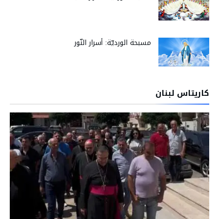
مسبحة الورديّة: أسرار النّور
كاريتاس لبنان