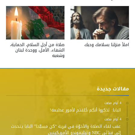
صلاة من أجل السلام، الحماية،
املأ منزلنا بسلامك وحبك
الشفاء، الأمل، ووحدة لبنان
وشعبه
مقالات جديدة
البابا: تذكروا أنكم خُلقتم لأمور عظيمة!
عقب لقاء الصلاة والأخوّة في قرية “كن مسبَّحا” البابا يتحدث
إلى قناتَي NBC وتيليموندو الأمريكيتين