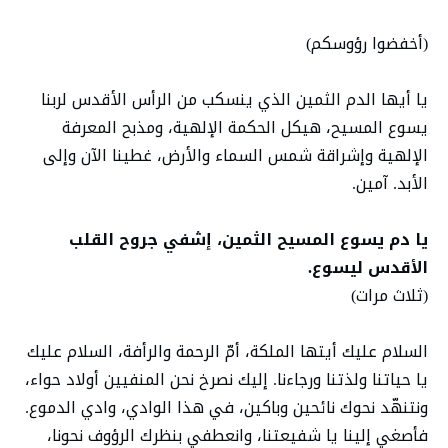
(أخفضوا رؤوسكم)
يا أيها الدم الثمين الذي ينسكب من الرأس الأقدس لربنا
يسوع المسيح، هيكل الحكمة الإلهية، ومذبح المعرفة
الإلهية وإشراقة شمس السماء والأرض، غطينا الآن وإلى
الأبد. آمين.
يا دم يسوع المسيح الثمين، إشفي جروح القلب
الأقدس ليسوع.
(ثلاث مرات)
السلام عليك أيتها الملكة، أمّ الرحمة والرأفة، السلام عليك
يا حياتنا ولذتنا ورجاءنا. إليك نصرخ نحن المنفيين أولاد حواء،
ونتنهّد نحوك نائحين وباكين، في هذا الوادي، وادي الدموع.
فأصغي إلينا يا شفيعتنا، وانعطفي بنظرك الرؤوف نحونا،