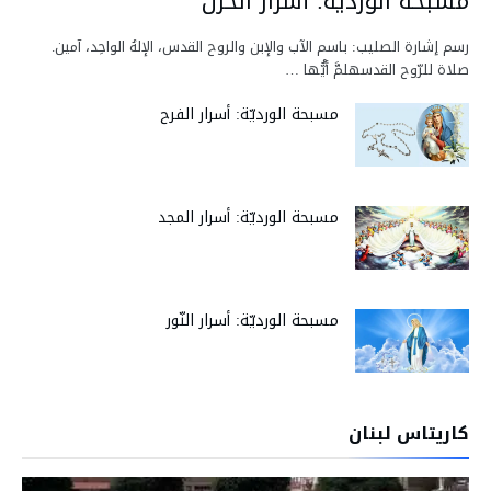
مسبحة الورديّة: أسرار الحزن
رسم إشارة الصليب: باسم الآب والإبن والروح القدس، الإلهُ الواحِد، آمين.
صلاة للرّوح القدسهلمَّ أيُّها …
مسبحة الورديّة: أسرار الفرح
مسبحة الورديّة: أسرار المجد
مسبحة الورديّة: أسرار النّور
كاريتاس لبنان