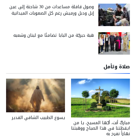
وصول قافلة مساعدات من 30 شاحنة إلى عين
إبل ودبل ورميش رغم كل الصعوبات الميدانية
هبة حبريّة من البابا تضامنًا مع لبنان وشعبه
صلاة وتأمل
يسوع الطبيب الشافي القدير
مباركٌ أنت، أيّها المسيح، يا من
ايقظتنا في هذا الصباح ووهبتنا
نهاراً نفرح به