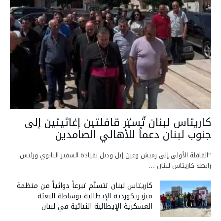
كاريتاس لبنان تُسيّر قافلتين إغاثيتين إلى
جنوب لبنان دعماً للأهالي الصامدين
“القافلة الأولى إلى رميش وعين إبل ودبل بقيادة السفير البابوي ورئيس
رابطة كاريتاس لبنان …
كاريتاس لبنان تتسلّم تبرعاً دوائياً من منظمة
ميزيريكورديه الإيطالية بوساطة البعثة
العسكرية الإيطالية الثنائية في لبنان