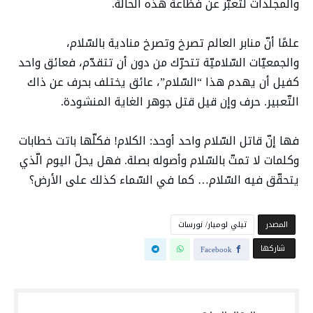
والمجلّدات لتعبّر عن فظاعة هذه الحالة.
علمًا أنّ منابر العالم تصرخ وتصرخ منادية بالسّلام،
والجمعيّات السّلاميّة تتحرّك من دون أن تتقدّم، فعائق واحد
كفيل أن يهدم هذا “السّلام”، عائق يختلف بحرف عن ذاك
التّعبير. حرف وإن قيل قتل جوهر الغاية المنشودة.
فها إنّ قاتل السّلام واحد أوحد: الكلام! فكلّها باتت خطابات
وكلمات لا تمتّ بالسّلام وأصوله بصلة. فهل يحلّ اليوم الّذي
يتحقّق فيه السّلام… كما في السّماء كذلك على الأرض؟
‫المصدر‬
تيلي لوميار/ نورسات
‫‫ شاركها‬
Facebook