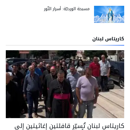
مسبحة الورديّة: أسرار النّور
كاريتاس لبنان
كاريتاس لبنان تُسيّر قافلتين إغاثيتين إلى