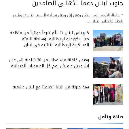
جنوب لبنان دعماً للأهالي الصامدين
“القافلة الأولى إلى رميش وعين إبل ودبل بقيادة السفير البابوي ورئيس
رابطة كاريتاس لبنان …
كاريتاس لبنان تتسلّم تبرعاً دوائياً من منظمة
ميزيريكورديه الإيطالية بوساطة البعثة
العسكرية الإيطالية الثنائية في لبنان
وصول قافلة مساعدات من 30 شاحنة إلى عين
إبل ودبل ورميش رغم كل الصعوبات الميدانية
هبة حبريّة من البابا تضامنًا مع لبنان وشعبه
صلاة وتأمل