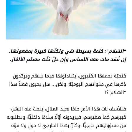
“
السّلام”: كلمة بسيطة هي ولكنّها كبيرة بمفعولها.
إن فُقد مات معه الأساس وإن حلّ حُلّت معظم الألغاز.
كتحيّة يحملها الكثيرون، يتبادلونها فيما بينهم ويردّدون
ذكرها في صلواتهم اليوميّة. ولكن… هل يحيون فعلاً هذا
“السّلام”؟!
فللأسف بات هذا الأمر حلمًا بعيد المنال، يبحث عنه البشر،
كبيرهم كما صغيرهم، فيريدونه أوّلًا سلامًا داخليًّا، ويطلبونه
من مسؤوليهم خارجيًّا، وكأنّ بهذا الخارجيّ لا حول ولا قوّة