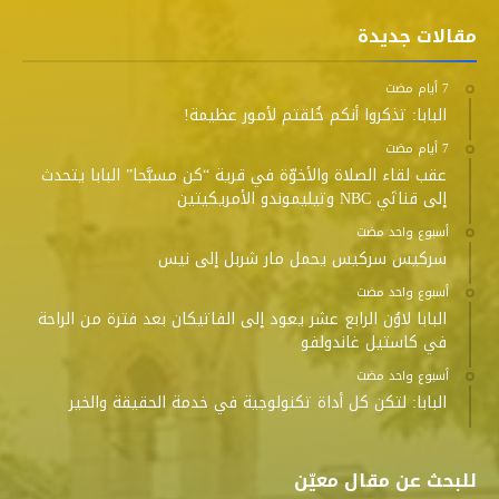
مقالات جديدة
البابا: تذكروا أنكم خُلقتم لأمور عظيمة!
عقب لقاء الصلاة والأخوّة في قرية “كن مسبَّحا” البابا يتحدث
إلى قناتَي NBC وتيليموندو الأمريكيتين
‫‫‫‏‫أسبوع واحد مضت‬
سركيس سركيس يحمل مار شربل إلى نيس
‫‫‫‏‫أسبوع واحد مضت‬
البابا لاوُن الرابع عشر يعود إلى الفاتيكان بعد فترة من الراحة
في كاستيل غاندولفو
‫‫‫‏‫أسبوع واحد مضت‬
البابا: لتكن كل أداة تكنولوجية في خدمة الحقيقة والخير
للبحث عن مقال معيّن