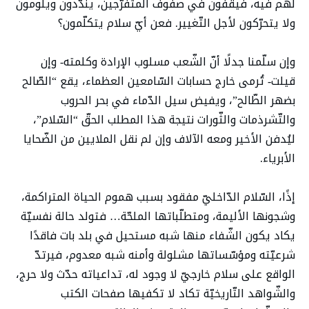
لهم فيه، فيقفون في صفوف المتفرّجين، يندّدون ويلومون
ولا يتحرّكون لأجل التّغيير. فعن أيّ سلام يتكلّمون؟
وإن سلّمنا جدلًا أنّ الشّعب مسلوب الإرادة وكلمته- وإن
قيلت- تُرمى خارج حسابات السّامعين العظماء، يقع “الصّالح
بضهر الطّالح”، ويفيض سيل الدّماء في بحر الحروب
والتّشرذمات والثّورات نتيجة هذا المطلب الحقّ “السّلام”،
ليُدفن الأخير ومعه الآلاف وإن لم نقل الملايين من الضّحايا
الأبرياء.
إذًا، السّلام الدّاخليّ مفقود بسبب هموم الحياة المتراكمة،
وشجونها الأليمة، ومتطلّباتها الملحّة… فتولد حالة نفسيّة
يكاد يكون الشّفاء منها شبه مستحيل في بلد بات فاقدًا
شرعيّته ومؤسّساتها مشلولة وأمنه شبه معدوم، فيرتدّ
الواقع على سلام خارجيّ لا وجود له، تداعياته حدّث ولا حرج،
والشّواهد التّاريخيّة تكاد لا تكفيها صفحات الكتب