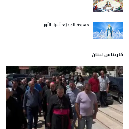
مسبحة الورديّة: أسرار النّور
كاريتاس لبنان