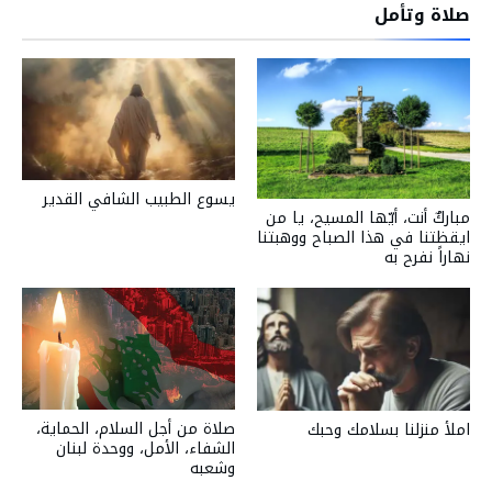
صلاة وتأمل
يسوع الطبيب الشافي القدير
مباركٌ أنت، أيّها المسيح، يا من
ايقظتنا في هذا الصباح ووهبتنا
نهاراً نفرح به
صلاة من أجل السلام، الحماية،
املأ منزلنا بسلامك وحبك
الشفاء، الأمل، ووحدة لبنان
وشعبه