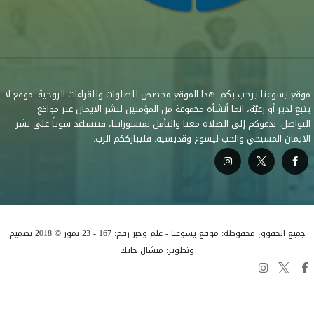
موقع يسوعنا يرحب بكم. هذا الموقع مخصص للصلوات وللقراءات الروحية. موقع لا
يتبع لدير أو رعيّة، انما أنشأه مجموعة من المؤمنين لنشر الايمان عبر مواقع
التواصل. ندعوكم إلى الصلاة معنا والتأمل بمنشوراتنا، فنتساعد سوياً على نشر
الايمان المسيحي والحب ليسوع وقديسيه. فليبارككم الرب.
جميع الحقوق محفوظة: موقع يسوعنا - علم وخبر رقم: 167 - 23 تموز © 2018 تصميم
وتطوير: ميشال حايك
السلطة التعليمية في الكنيسة
قراءات متفرقة
البابا لاوُن الرابع عشر
صلوات متفرقة
كاريتاس لبنان
إدعم منصّة يسوعنا
أخبار الكنيسة