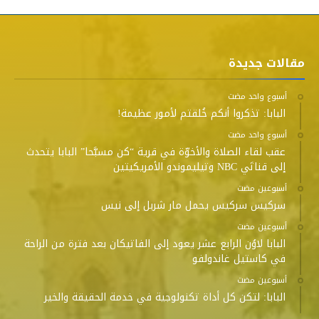
مقالات جديدة
‫‫‫‏‫أسبوع واحد مضت‬
البابا: تذكروا أنكم خُلقتم لأمور عظيمة!
‫‫‫‏‫أسبوع واحد مضت‬
عقب لقاء الصلاة والأخوّة في قرية “كن مسبَّحا” البابا يتحدث
إلى قناتَي NBC وتيليموندو الأمريكيتين
‫‫‫‏‫أسبوعين مضت‬
سركيس سركيس يحمل مار شربل إلى نيس
‫‫‫‏‫أسبوعين مضت‬
البابا لاوُن الرابع عشر يعود إلى الفاتيكان بعد فترة من الراحة
في كاستيل غاندولفو
‫‫‫‏‫أسبوعين مضت‬
البابا: لتكن كل أداة تكنولوجية في خدمة الحقيقة والخير