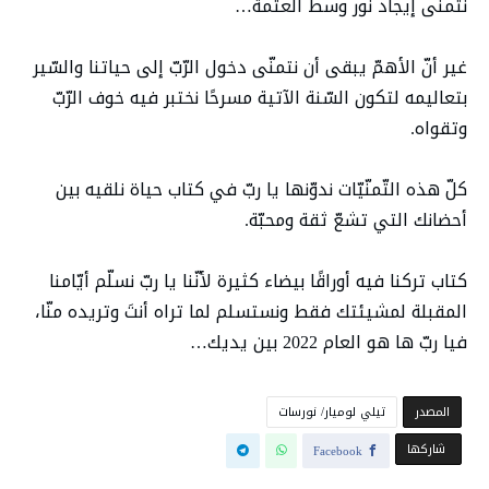
نتمنّى إيجاد نور وسط العتمة…
غير أنّ الأهمّ يبقى أن نتمنّى دخول الرّبّ إلى حياتنا والسّير
بتعاليمه لتكون السّنة الآتية مسرحًا نختبر فيه خوف الرّبّ
وتقواه.
كلّ هذه التّمنّيّات ندوّنها يا ربّ في كتاب حياة نلقيه بين
أحضانك التي تشعّ ثقة ومحبّة.
كتاب تركنا فيه أوراقًا بيضاء كثيرة لأنّنا يا ربّ نسلّم أيّامنا
المقبلة لمشيئتك فقط ونستسلم لما تراه أنتَ وتريده منّا،
فيا ربّ ها هو العام 2022 بين يديك…
‫المصدر‬
تيلي لوميار/ نورسات
‫‫ شاركها‬
Facebook