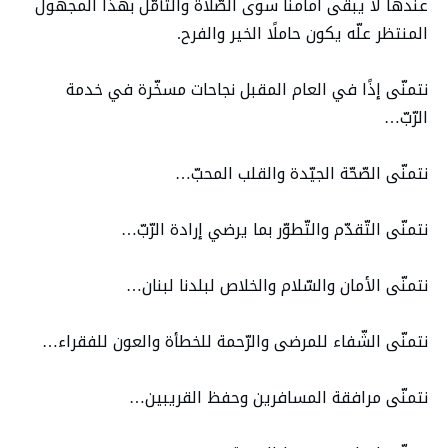
عندها لا يبقى أمامنا سوى الصّلاة والتّأمّل بهذا المجهول
المنتظر علّه يكون حاملًا الخير والفرح.
نتمنّى إذًا في العام المقبل نجاحات مسخّرة في خدمة
الرّبّ…
نتمنّى الصّحّة الجيّدة والقلب المحبّ…
نتمنّى التّقدّم والتّطوّر بما يرضي إرادة الرّبّ…
نتمنّى الأمان والسّلام والخلاص لبلدنا لبنان…
نتمنّى الشّفاء للمرضى والرّحمة للخطأة والعون للفقراء…
نتمنّى مرافقة المسافرين وحفظ القريبين…