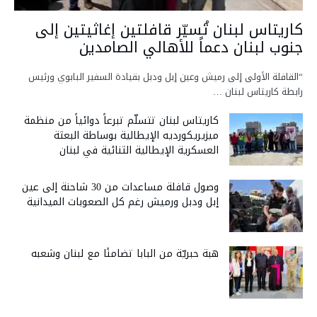
كاريتاس لبنان تُسيّر قافلتين إغاثيتين إلى
جنوب لبنان دعماً للأهالي الصامدين
“القافلة الأولى إلى رميش وعين إبل ودبل بقيادة السفير البابوي ورئيس
رابطة كاريتاس لبنان …
كاريتاس لبنان تتسلّم تبرعاً دوائياً من منظمة
ميزيريكورديه الإيطالية بوساطة البعثة
العسكرية الإيطالية الثنائية في لبنان
وصول قافلة مساعدات من 30 شاحنة إلى عين
إبل ودبل ورميش رغم كل الصعوبات الميدانية
هبة حبريّة من البابا تضامنًا مع لبنان وشعبه