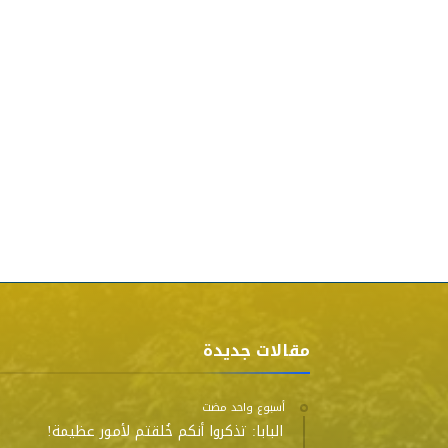
مقالات جديدة
‫‫‫‏‫أسبوع واحد مضت‬
البابا: تذكروا أنكم خُلقتم لأمور عظيمة!