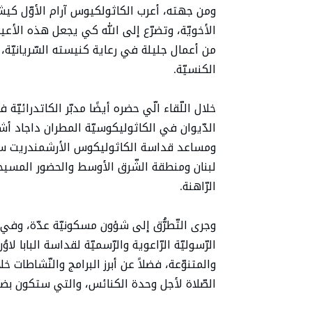
ومن جهته، أعرب الكاثولكيوس آرام الأوّل كي
الأخويّة، وتضرّع إلى الله كي يجعل هذه الأعياد
من أعمال جليلة في رعاية كنيسته السّريانيّة،
الكنسيّة.
خلال اللّقاء الّي حضره أيضًا مدبّر الكاتدرائي
الدّيوان في الكاثوليكوسيّة المطران داجاد أشي
ومساعد قداسة الكاثوليكوس الأرشمندريت سركي
لبنان ومنطقة الشّرق الأوسط والحضور المسيحي
الرّاهنة.
وجرى التّطرُّق إلى شؤون مسكونيّة عدّة، وفي مق
الرّسوليّة الرّاعوية والرّسميّة لقداسة البابا لاو
والمتنوّعة، فضلاً عن أبرز البرامج والنّشاطات خل
الصّلاة لأجل وحدة الكنائس، والتي ستكون بضيافة قداسته في ٨