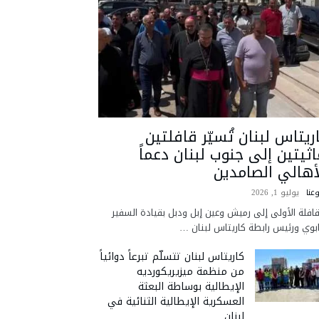
ريتاس لبنان تُسيّر قافلتين
اثيتين إلى جنوب لبنان دعماً
أهالي الصامدين
عنا
يوليو 1, 2026
قافلة الأولى إلى رميش وعين إبل ودبل بقيادة السفير
ابوي ورئيس رابطة كاريتاس لبنان …
كاريتاس لبنان تتسلّم تبرعاً دوائياً
من منظمة ميزيريكورديه
الإيطالية بوساطة البعثة
العسكرية الإيطالية الثنائية في
لبنان