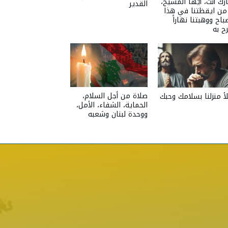
ركٌ أنت، أيّها المسيح،
القدير
 من ايقظتنا في هذا
باح ووهبتنا نهاراً
ح به
صلاة من أجل السلام،
أ منزلنا بسلامك وحبك
الحماية، الشفاء، الأمل،
ووحدة لبنان وشعبه