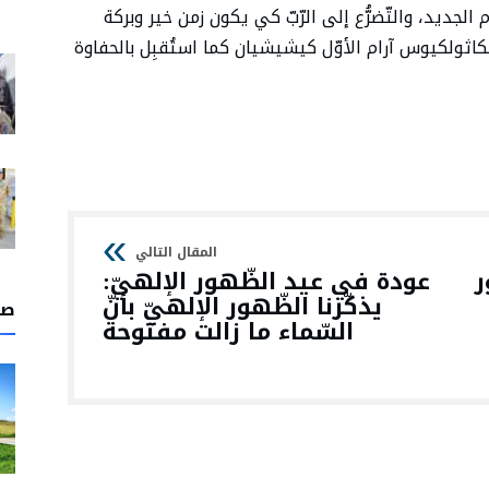
الجديد، والتّضرُّع إلى الرّبّ كي يكون زمن خير وبركة
الكاثولكيوس آرام الأوّل كيشيشيان كما استُقبِل بالحفاوة
ر
عودة في عيد الظّهور الإلهيّ:
يذكّرنا الظّهور الإلهيّ بأنّ
صل
السّماء ما زالت مفتوحة