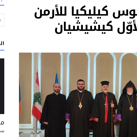
كوس كيليكيا للأرمن
ي خدمة الحقيقة والخير
البحث عن
ن مسبحاً” يوم الأربعاء بحضور البابا لاون الرابع عشر
أوّل كيشيشيان
لبرتغال: لا تتوقفوا عن الحلم بعالم يسوده السلام والأخوّة
وار والرجاء
ال
تقود إلى الفرح وتساعد الإنسان على أن يعيش علاقاته مع الآخرين على أفضل وجه
و في بيرو على أن يكونوا رسل محبة وخدمة
مس
يسو