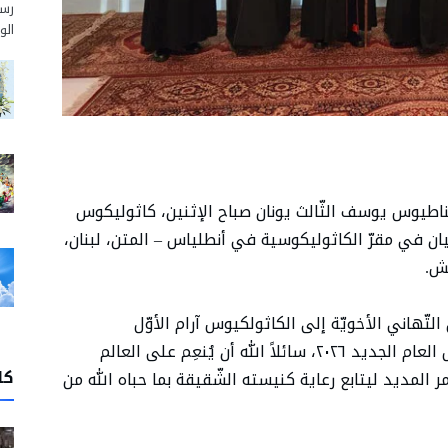
رسم
الو
اغناطيوس يوسف الثّالث يونان صباح الإثنين، كاثوليكوس
يان في مقرّ الكاثوليكوسية في أنطلياس – المتن، لبنان،
ش.
التّهاني الأخويّة إلى الكاثولكيوس آرام الأوّل
كيشيشيان بمناسبة عيد الميلاد المجيد وحلول العام الجديد ٢٠٢٦، سائلاً الله أن يُنعِم على العالم
كا
عمر المديد ليتابع رعاية كنيسته الشّقيقة بما حباه الله من