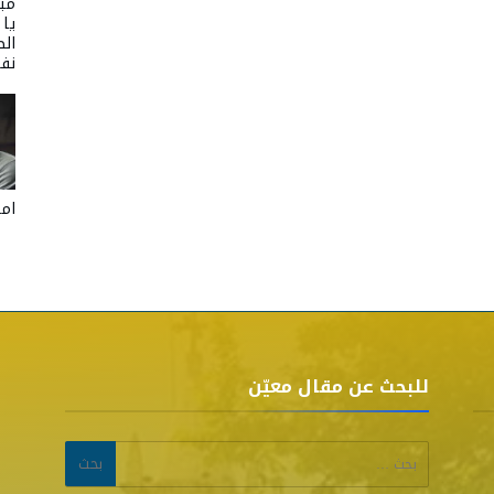
مبا
يا
الص
نفر
امل
للبحث عن مقال معيّن
البحث عن: