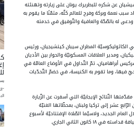
شيشيان عن شكره للبطريرك يونان على زيارته وتهنئته
 سبب نعمة وبركة وفرح للعالم كلّه، مثمّنًا ما يقوم به
 ودعى له بالصّحّة والعافية والتّوفيق في خدمته
ّة في الكاثوليكوسيّة المطران سيبان كيتشيجيان، ورئيس
كيان، ومدير العلاقات المسكونيّة والحوار بين الأديان
كا
س أبراهاميان، تمّ التّداول في الأوضاع العامّة في
إغ
لل
ّ فيها، وما تقوم به الكنيسة، في خضمّ التّحدّيات
يسو
“ال
الب
دّمتها النّتائج الإيجابيّة التي أسفرت عن الزّيارة
ُن الرّابع عشر إلى تركيا ولبنان، بمحطّاتها الغنيّة
ال العام الجديد، ولاسيّما الصّلاة الإفتتاحيّة لأسبوع
١ كانون الثاني الجاري.