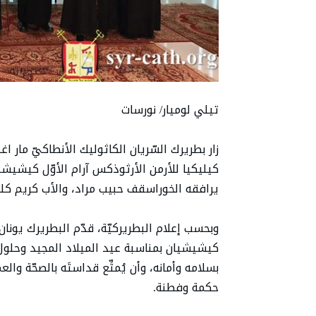
تيلي لوميار/ نورسات
زار بطريرك السّريان الكاثوليك الأنطاكيّ مار 
كيليكيا للأرمن الأرثوذكس آرام الأوّل كيشيش
يرافقه الخوراسقف حبيب مراد، والأب كريم كل
وبحسب إعلام البطريركيّة، قدّم البطريرك يونان 
بسلامه وأمانه، وأن يُمتِّع قداستَه بالصحّة وال
حكمة وفطنة.