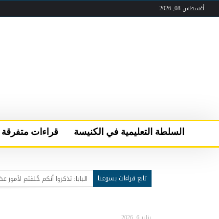
أغسطس 08, 2026
السلطة التعليمية في الكنيسة
قراءات متفرقة
تابع قراءات يسوعنا
عقب لقاء الصلاة والأخوّة في قرية “كن مسبَّحا”
سركيس سركيس يحمل مار شربل 
البابا لاوُن الرابع عشر يعود إلى 
يناير 6, 2026