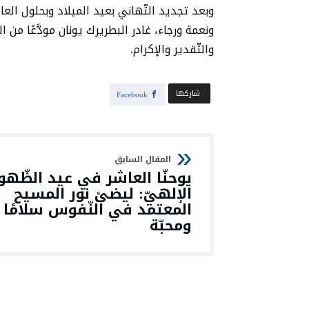
وبعد تجديد التّهاني بعيد الميلاد وبحلول العام 
ونعمة ورجاء، غادر البطريرك يونان مودَّعًا من 
والتّقدير والإكرام.
‫‫ شاركها‬
Facebook
يوحنّا العاشر في عيد الظّهو
الإلهيّ: ليضئ نور المسيح
المعتمد في النّفوس سلامًا
ومحبّة