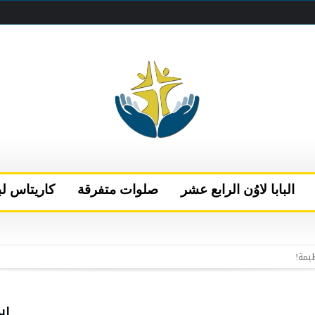
البابا لاوُن الرابع عشر
صلوات متفرقة
كاريتاس لب
 البابا يتحدث إلى قناتَي NBC وتيليموندو الأمريكيتين
إلى نيس
الفاتيكان بعد فترة من الراحة في كاستيل غاندولفو
اب