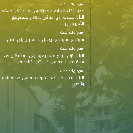
‫‫‫‏‫أسبوع واحد مضت‬
عقب لقاء الصلاة والأخوّة في قرية “كن مسبَّحا”
البابا يتحدث إلى قناتَي NBC وتيليموندو
الأمريكيتين
‫‫‫‏‫أسبوع واحد مضت‬
سركيس سركيس يحمل مار شربل إلى نيس
‫‫‫‏‫أسبوع واحد مضت‬
البابا لاوُن الرابع عشر يعود إلى الفاتيكان بعد
فترة من الراحة في كاستيل غاندولفو
‫‫‫‏‫أسبوع واحد مضت‬
البابا: لتكن كل أداة تكنولوجية في خدمة الحقي
والخير