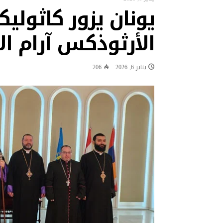
يونان يزور كاثولي
البابا: لتكن كل أداة تكنولوجية ف
“نشيد سلام” لقاء تستضيفه قرية “ك
الأرثوذكس آرام ال
البابا في رسالة فيديو إلى شباب ا
البابا: البطريرك الحويك كان رجل الح
يناير 6, 2026
206
البابا يقول إن العلاقة مع الله 
البابا يشجع شبيبة تشوتا وكوتيرف