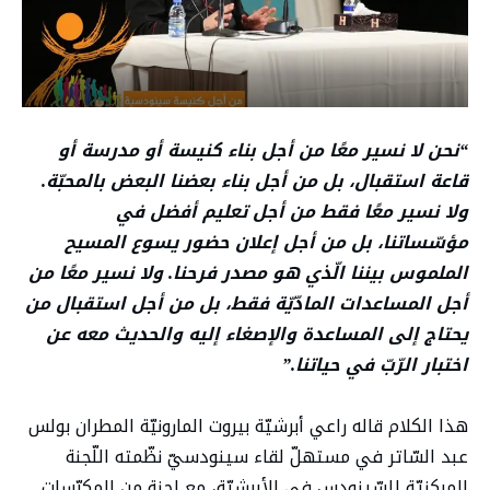
“نحن لا نسير معًا من أجل بناء كنيسة أو مدرسة أو
قاعة استقبال، بل من أجل بناء بعضنا البعض بالمحبّة.
ولا نسير معًا فقط من أجل تعليم أفضل في
مؤسّساتنا، بل من أجل إعلان حضور يسوع المسيح
الملموس بيننا الّذي هو مصدر فرحنا. ولا نسير معًا من
أجل المساعدات المادّيّة فقط، بل من أجل استقبال من
يحتاج إلى المساعدة والإصغاء إليه والحديث معه عن
اختبار الرّبّ في حياتنا.”
هذا الكلام قاله راعي أبرشيّة بيروت المارونيّة المطران بولس
عبد السّاتر في مستهلّ لقاء سينودسيّ نظّمته اللّجنة
المركزيّة للسّينودس في الأبرشيّة، مع لجنة من المكرّسات