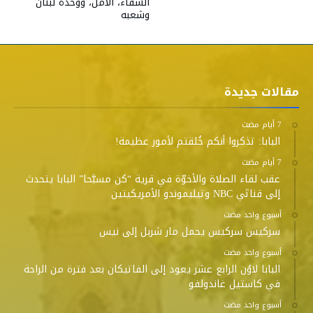
الشفاء، الأمل، ووحدة لبنان
وشعبه
مقالات جديدة
البابا: تذكروا أنكم خُلقتم لأمور عظيمة!
عقب لقاء الصلاة والأخوّة في قرية “كن مسبَّحا” البابا يتحدث
إلى قناتَي NBC وتيليموندو الأمريكيتين
‫‫‫‏‫أسبوع واحد مضت‬
سركيس سركيس يحمل مار شربل إلى نيس
‫‫‫‏‫أسبوع واحد مضت‬
البابا لاوُن الرابع عشر يعود إلى الفاتيكان بعد فترة من الراحة
في كاستيل غاندولفو
‫‫‫‏‫أسبوع واحد مضت‬