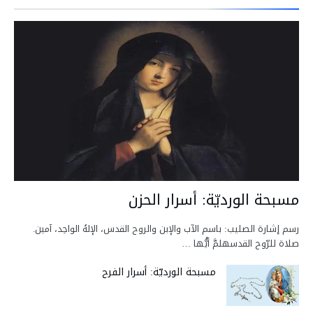
مسبحة الورديّة: أسرار الحزن
رسم إشارة الصليب: باسم الآب والإبن والروح القدس، الإلهُ الواحِد، آمين.
صلاة للرّوح القدسهلمَّ أيُّها …
مسبحة الورديّة: أسرار الفرح