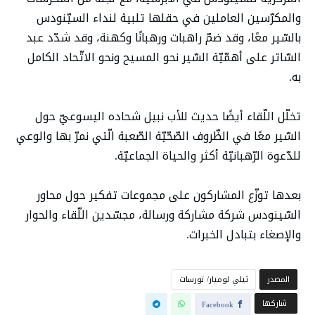
والمكرّسين العاملين في حقلها تلبية لنداء السيّنودس
بالسّير معًا، وقد ضمّ راهبات ورهبانًا وكهنة، وقد شدّد عبد
السّاتر على أهمّيّة السّير نحو المسيح ونحو الاتّحاد الكامل
به.
تخلّل اللّقاء أيضًا حديث للأب نبيل شحاده اليسوعيّ حول
السّير معًا في الظّروف الصّحّيّة الصّعبة الّتي نمرّ بها والوعي
للدّعوة الرّهبانيّة أكثر والحياة الجماعيّة.
بعدها توزّع المشاركون على مجموعات تفكير حول محاور
السّينودس شركة مشاركة ورسالة، مجسّدين اللّقاء والحوار
والإصغاء بتبادل الخبرات.
‫المصدر‬
تيلي لوميار/ نورسات
‫‫ شاركها‬
Facebook