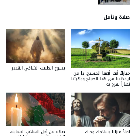
صلاة وتأمل
يسوع الطبيب الشافي القدير
مباركٌ أنت، أيّها المسيح، يا من
ايقظتنا في هذا الصباح ووهبتنا
نهاراً نفرح به
صلاة من أجل السلام، الحماية،
املأ منزلنا بسلامك وحبك