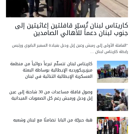
كاريتاس لبنان تُسيّر قافلتين إغاثيتين إلى
جنوب لبنان دعماً للأهالي الصامدين
“القافلة الأولى إلى رميش وعين إبل ودبل بقيادة السفير البابوي ورئيس
رابطة كاريتاس لبنان …
كاريتاس لبنان تتسلّم تبرعاً دوائياً من منظمة
ميزيريكورديه الإيطالية بوساطة البعثة
العسكرية الإيطالية الثنائية في لبنان
وصول قافلة مساعدات من 30 شاحنة إلى عين
إبل ودبل ورميش رغم كل الصعوبات الميدانية
هبة حبريّة من البابا تضامنًا مع لبنان وشعبه